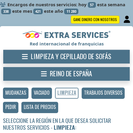
Encargos de nuestros servicios: hoy
esta semana
57
este mes
este año
338
421
11 280
GANE DINERO CON NOSOTROS
Red internacional de franquicias
LIMPIEZA Y CEPILLADO DE SOFÁS
REINO DE ESPAÑA
MUDANZAS
VACIADO
LIMPIEZA
TRABAJOS DIVERSOS
PEDIR
LISTA DE PRECIOS
SELECCIONE LA REGIÓN EN LA QUE DESEA SOLICITAR
NUESTROS SERVICIOS -
LIMPIEZA
: