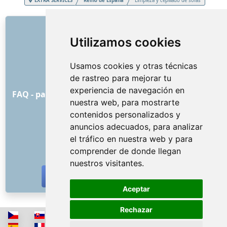
EXTRA SERVICES
Reino de España
Limpieza y cepillado de sofás
ENLACES
Utilizamos cookies
Sobre nosotros
Cómo comenzó todo
Usamos cookies y otras técnicas
Lista de precios
de rastreo para mejorar tu
Condiciones y términos generales
experiencia de navegación en
FAQ - para los clientes
FAQ - para los proveedores
nuestra web, para mostrarte
Publicidad y marketing
contenidos personalizados y
Blog
anuncios adecuados, para analizar
Contacto
el tráfico en nuestra web y para
REDES SOCIALES
comprender de donde llegan
nuestros visitantes.
Aceptar
Rechazar