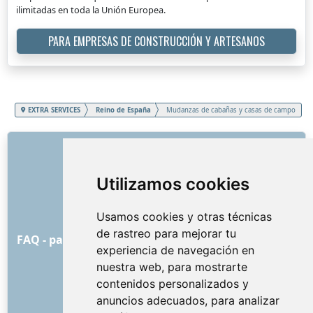
ilimitadas en toda la Unión Europea.
PARA EMPRESAS DE CONSTRUCCIÓN Y ARTESANOS
EXTRA SERVICES
Reino de España
Mudanzas de cabañas y casas de campo
ENLACES
Sobre nosotros
Utilizamos cookies
Cómo comenzó todo
Lista de precios
Usamos cookies y otras técnicas
Condiciones y términos generales
de rastreo para mejorar tu
FAQ - para los clientes
FAQ - para los proveedores
experiencia de navegación en
Publicidad y marketing
nuestra web, para mostrarte
Blog
contenidos personalizados y
Contacto
anuncios adecuados, para analizar