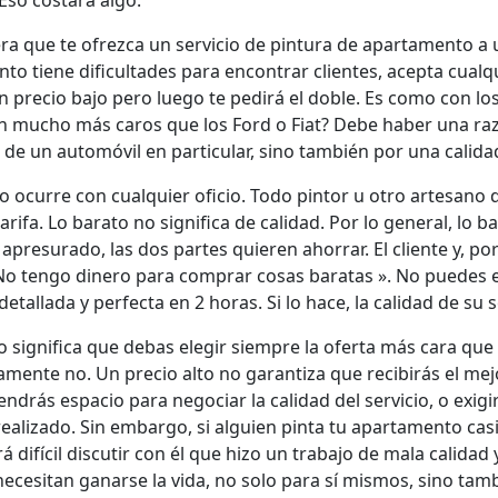
 Eso costará algo.
ra que te ofrezca un servicio de pintura de apartamento a 
anto tiene dificultades para encontrar clientes, acepta cual
n precio bajo pero luego te pedirá el doble. Es como con l
mucho más caros que los Ford o Fiat? Debe haber una raz
 de un automóvil en particular, sino también por una calid
 ocurre con cualquier oficio. Todo pintor u otro artesan
arifa. Lo barato no significa de calidad. Por lo general, lo ba
, apresurado, las dos partes quieren ahorrar. El cliente y, p
No tengo dinero para comprar cosas baratas ». No puedes 
etallada y perfecta en 2 horas. Si lo hace, la calidad de su
no significa que debas elegir siempre la oferta más cara qu
vamente no. Un precio alto no garantiza que recibirás el mej
ndrás espacio para negociar la calidad del servicio, o exigi
realizado. Sin embargo, si alguien pinta tu apartamento cas
rá difícil discutir con él que hizo un trabajo de mala calida
cesitan ganarse la vida, no solo para sí mismos, sino tam