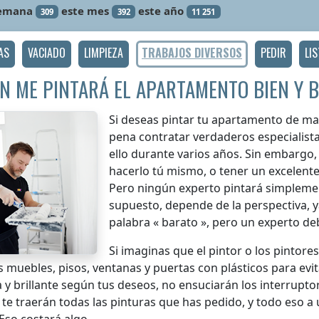
semana
este mes
este año
309
392
11 251
AS
VACIADO
LIMPIEZA
TRABAJOS DIVERSOS
PEDIR
LI
N ME PINTARÁ EL APARTAMENTO BIEN Y 
Si deseas pintar tu apartamento de man
pena contratar verdaderos especialist
ello durante varios años. Sin embargo, 
hacerlo tú mismo, o tener un excelent
Pero ningún experto pintará simplemen
supuesto, depende de la perspectiva, y
palabra « barato », pero un experto de
Si imaginas que el pintor o los pintor
s muebles, pisos, ventanas y puertas con plásticos para ev
y brillante según tus deseos, no ensuciarán los interruptor
te traerán todas las pinturas que has pedido, y todo eso a