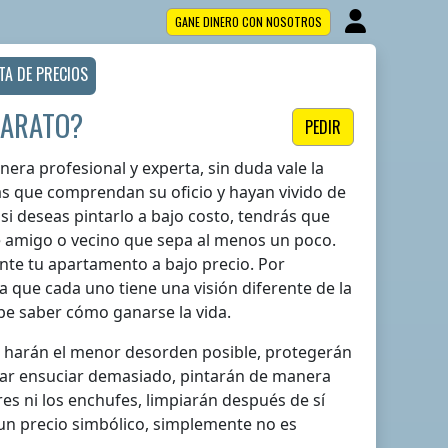
GANE DINERO CON NOSOTROS
STA DE PRECIOS
BARATO?
PEDIR
era profesional y experta, sin duda vale la
as que comprendan su oficio y hayan vivido de
si deseas pintarlo a bajo costo, tendrás que
e amigo o vecino que sepa al menos un poco.
te tu apartamento a bajo precio. Por
a que cada uno tiene una visión diferente de la
be saber cómo ganarse la vida.
es harán el menor desorden posible, protegerán
itar ensuciar demasiado, pintarán de manera
es ni los enchufes, limpiarán después de sí
 un precio simbólico, simplemente no es