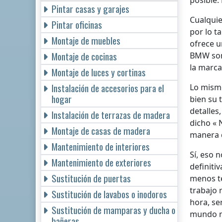
posible.
Pintar casas y garajes
Cualquie
Pintar oficinas
por lo t
Montaje de muebles
ofrece u
Montaje de cocinas
BMW son 
la marca
Montaje de luces y cortinas
Instalación de accesorios para el
Lo mismo
hogar
bien su t
detalles
Instalación de terrazas de madera
dicho « 
Montaje de casas de madera
manera d
Mantenimiento de interiores
Sí, eso 
Mantenimiento de exteriores
definiti
Sustitución de puertas
menos te
trabajo 
Sustitución de lavabos o inodoros
hora, se
Sustitución de mamparas y ducha o
mundo ne
bañeras