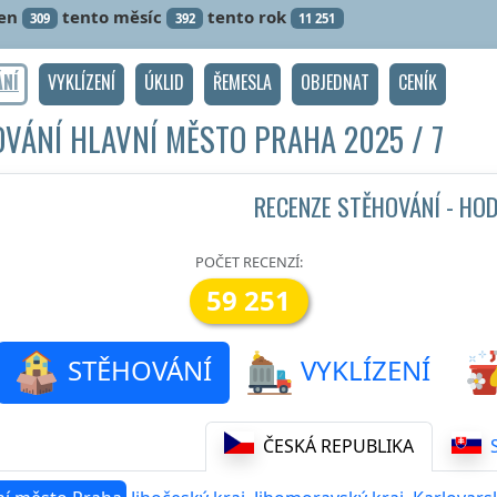
en
tento měsíc
tento rok
309
392
11 251
ÁNÍ
VYKLÍZENÍ
ÚKLID
ŘEMESLA
OBJEDNAT
CENÍK
OVÁNÍ
HLAVNÍ MĚSTO PRAHA
2025 / 7
RECENZE STĚHOVÁNÍ - HO
POČET RECENZÍ:
59 251
STĚHOVÁNÍ
VYKLÍZENÍ
ČESKÁ REPUBLIKA