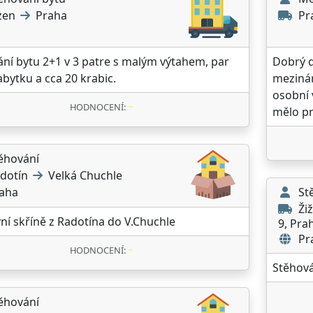
zen
Praha
Pr
ní bytu 2+1 v 3 patre s malým výtahem, par
Dobrý d
bytku a cca 20 krabic.
mezinár
osobní 
HODNOCENÍ:
mělo pr
ěhování
dotín
Velká Chuchle
aha
St
Žiž
ní skříně z Radotína do V.Chuchle
9, Pra
Pr
HODNOCENÍ:
Stěhová
ěhování