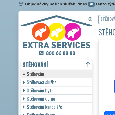
Objednávky našich služeb: dnes
tento týd
28
STĚHOV
STĚH
800 66 88 88
STĚHOVÁNÍ
Stěhování
Stěhovací služba
Stěhování bytu
Stěhování domu
Stěhování kanceláře
Stěhování firmy