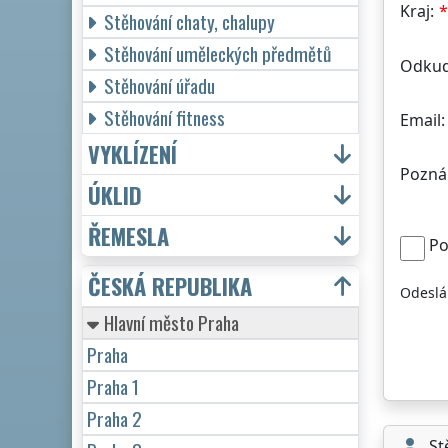
Kraj:
Stěhování chaty, chalupy
Stěhování uměleckých předmětů
Odkud
Stěhování úřadu
Stěhování fitness
Email:
VYKLÍZENÍ
Pozná
ÚKLID
ŘEMESLA
Po
ČESKÁ REPUBLIKA
Odeslá
Hlavní město Praha
Praha
Praha 1
Praha 2
St