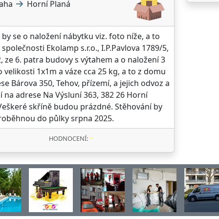
aha
Horní Planá
 by se o naložení nábytku viz. foto níže, a to
a společnosti Ekolamp s.r.o., I.P.Pavlova 1789/5,
, ze 6. patra budovy s výtahem a o naložení 3
o velikosti 1x1m a váze cca 25 kg, a to z domu
se Bárova 350, Tehov, přízemí, a jejich odvoz a
í na adrese Na Výsluní 363, 382 26 Horní
Veškeré skříně budou prázdné. Stěhování by
roběhnou do půlky srpna 2025.
HODNOCENÍ: