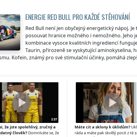
ENERGIE RED BULL PRO KAŽDÉ STĚHOVÁNÍ
Red Bull není jen obyčejný energetický nápoj. Je
posouvat hranice možného i nemožného. Jeho je
kombinace vysoce kvalitních ingrediencí funguje 
Taurin, přirozeně se vyskytující aminokyselina, 
mu. Kofein, známý pro své stimulační účinky, pomáhá zlepšit
si, že jste spolehlivý, zručný a
Máte cit a sklony k úklidům?
Ukl
zdatný člověk?
Domníváte se, že
ráda a máte pak skvělý pocit z té z