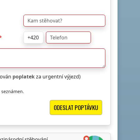
čtován
poplatek
za urgentní výjezd)
i seznámen.
inárodní stěhování