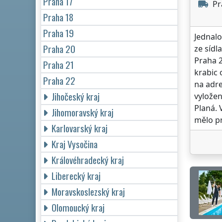
Praha 17
Pr
Praha 18
Praha 19
Jednalo
Praha 20
ze sídl
Praha 2
Praha 21
krabic 
Praha 22
na adre
Jihočeský kraj
vyložen
Planá. 
Jihomoravský kraj
mělo p
Karlovarský kraj
Kraj Vysočina
Královéhradecký kraj
Liberecký kraj
Moravskoslezský kraj
Olomoucký kraj