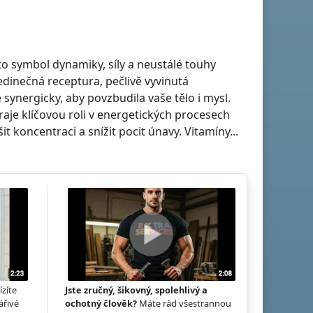
 to symbol dynamiky, síly a neustálé touhy
dinečná receptura, pečlivě vyvinutá
synergicky, aby povzbudila vaše tělo i mysl.
hraje klíčovou roli v energetických procesech
 koncentraci a snížit pocit únavy. Vitamíny...
ízíte
Jste zručný, šikovný, spolehlivý a
ářivé
ochotný člověk?
Máte rád všestrannou