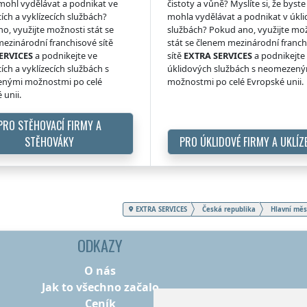
 mohl vydělávat a podnikat ve
čistoty a vůně? Myslíte si, že byste 
ích a vyklízecích službách?
mohla vydělávat a podnikat v úkl
o, využijte možnosti stát se
službách? Pokud ano, využijte mo
ezinárodní franchisové sítě
stát se členem mezinárodní franc
ERVICES
a podnikejte ve
sítě
EXTRA SERVICES
a podnikejte
ích a vyklízecích službách s
úklidových službách s neomezen
nými možnostmi po celé
možnostmi po celé Evropské unii.
 unii.
PRO STĚHOVACÍ FIRMY A
STĚHOVÁKY
PRO ÚKLIDOVÉ FIRMY A UKLÍZ
EXTRA SERVICES
Česká republika
Hlavní měs
ODKAZY
O nás
Jak to všechno začalo
Ceník