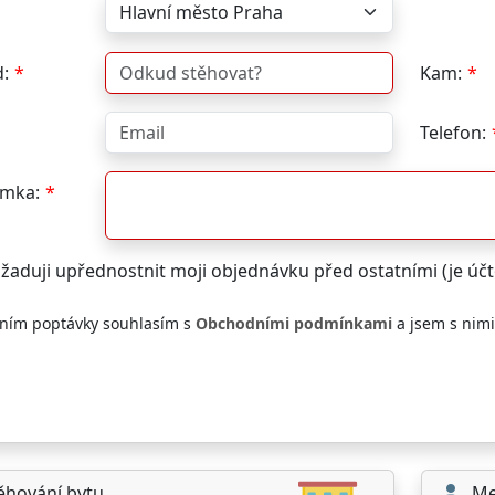
:
Kam:
Telefon:
mka:
žaduji upřednostnit moji objednávku před ostatními (je ú
ním poptávky souhlasím s
Obchodními podmínkami
a jsem s nim
ěhování bytu
Mez