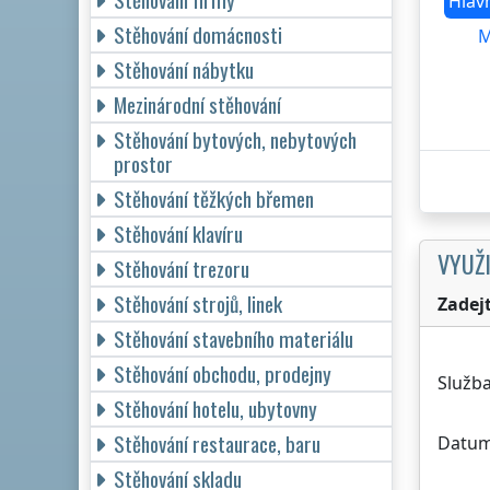
Hlav
Stěhování domácnosti
M
Stěhování nábytku
Mezinárodní stěhování
Stěhování bytových, nebytových
prostor
Stěhování těžkých břemen
Stěhování klavíru
VYUŽI
Stěhování trezoru
Stěhování strojů, linek
Zadej
Stěhování stavebního materiálu
Stěhování obchodu, prodejny
Služba
Stěhování hotelu, ubytovny
Stěhování restaurace, baru
Datum
Stěhování skladu