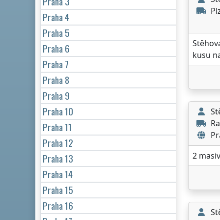
Praha 3
Pl
Praha 4
Praha 5
Stěhová
Praha 6
kusu na
Praha 7
Praha 8
Praha 9
Praha 10
St
Ra
Praha 11
Pr
Praha 12
2 masiv
Praha 13
Praha 14
Praha 15
Praha 16
St