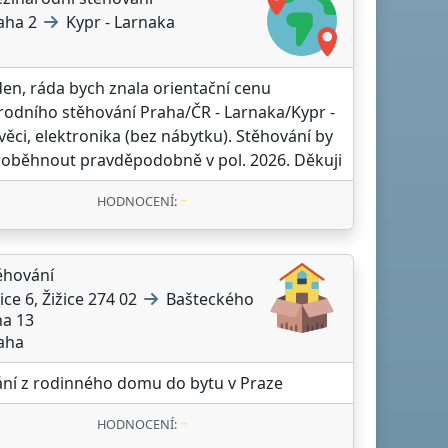
aha 2
Kypr - Larnaka
en, ráda bych znala orientační cenu
odního stěhování Praha/ČR - Larnaka/Kypr -
věci, elektronika (bez nábytku). Stěhování by
oběhnout pravděpodobně v pol. 2026. Děkuji
HODNOCENÍ:
ěhování
ice 6, Žižice 274 02
Bašteckého
ha 13
aha
ní z rodinného domu do bytu v Praze
HODNOCENÍ: