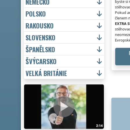
NĚMECKO
byste si
stěhovac
POLSKO
Pokud an
členem m
RAKOUSKO
EXTRA S
stěhovac
neomeze
SLOVENSKO
Evropské
ŠPANĚLSKO
ŠVÝCARSKO
VELKÁ BRITÁNIE