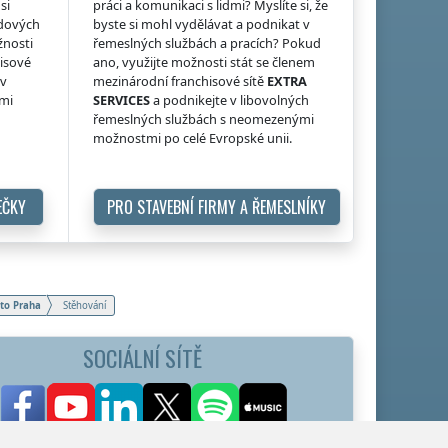
si
práci a komunikaci s lidmi? Myslíte si, že
idových
byste si mohl vydělávat a podnikat v
žnosti
řemeslných službách a pracích? Pokud
hisové
ano, využijte možnosti stát se členem
 v
mezinárodní franchisové sítě
EXTRA
ými
SERVICES
a podnikejte v libovolných
řemeslných službách s neomezenými
možnostmi po celé Evropské unii.
EČKY
PRO STAVEBNÍ FIRMY A ŘEMESLNÍKY
to Praha
Stěhování
SOCIÁLNÍ SÍTĚ