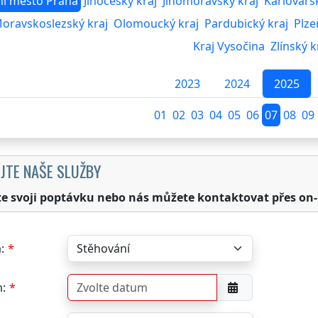
ní město Praha
Jihočeský kraj
Jihomoravský kraj
Karlovars
oravskoslezský kraj
Olomoucký kraj
Pardubický kraj
Plze
Kraj Vysočina
Zlínský k
2023
2024
2025
01
02
03
04
05
06
07
08
09
JTE NAŠE SLUŽBY
te svoji poptávku nebo nás můžete kontaktovat přes on-
:
: