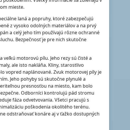
ed poškodením. Všetky informácie sa zbiehajú v
vom mieste.
peciálne laná a popruhy, ktoré zabezpečujú
ené z vysoko odolných materiálov a na prvý
ý pán a celý jeho tím používajú rôzne ochranné
 sluchu. Bezpečnosť je pre nich skutočne
da veľkú motorovú pílu. Jeho rezy sú čisté a
y, ale isto nakláňa. Kliny, starostlivo
o vopred naplánované. Zvuk motorovej píly je
ním. Jeho pohyby sú skutočne plynulé a
veriteľnou presnosťou na miesto, kam bolo
 bezpečne. Odborníci kontrolujú pád stromu
duje fáza odvetvovania. Všetci pracujú s
nimalizáciu poškodenia okolitého terénu.
vne odstraňovať konáre aj v ťažko dostupných