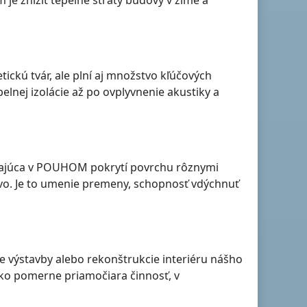
tickú tvár, ale plní aj množstvo kľúčových
elnej izolácie až po ovplyvnenie akustiky a
ívajúca v POUHOM pokrytí povrchu rôznymi
tvo. Je to umenie premeny, schopnosť vdýchnuť
 výstavby alebo rekonštrukcie interiéru nášho
ako pomerne priamočiara činnosť, v