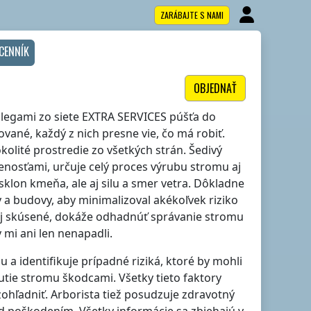
ZARÁBAJTE S NAMI
CENNÍK
OBJEDNAŤ
kolegami zo siete EXTRA SERVICES púšťa do
vané, každý z nich presne vie, čo má robiť.
olité prostredie zo všetkých strán. Šedivý
enosťami, určuje celý proces výrubu stromu aj
sklon kmeňa, ale aj silu a smer vetra. Dôkladne
ty a budovy, aby minimalizoval akékoľvek riziko
zaj skúsené, dokáže odhadnúť správanie stromu
 mi ani len nenapadli.
u a identifikuje prípadné riziká, ktoré by mohli
utie stromu škodcami. Všetky tieto faktory
zohľadniť. Arborista tiež posudzuje zdravotný