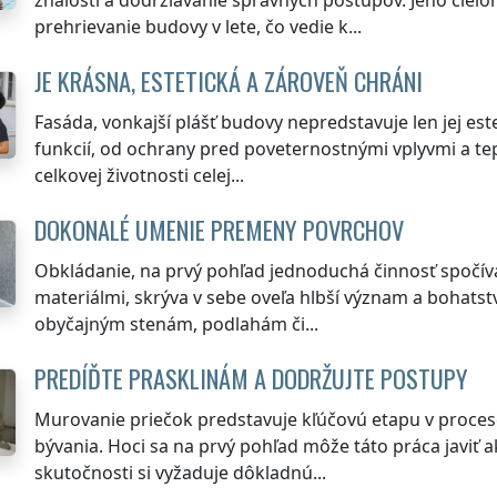
prehrievanie budovy v lete, čo vedie k...
JE KRÁSNA, ESTETICKÁ A ZÁROVEŇ CHRÁNI
Fasáda, vonkajší plášť budovy nepredstavuje len jej este
funkcií, od ochrany pred poveternostnými vplyvmi a tep
celkovej životnosti celej...
DOKONALÉ UMENIE PREMENY POVRCHOV
Obkládanie, na prvý pohľad jednoduchá činnosť spoč
materiálmi, skrýva v sebe oveľa hlbší význam a bohats
obyčajným stenám, podlahám či...
PREDÍĎTE PRASKLINÁM A DODRŽUJTE POSTUPY
Murovanie priečok predstavuje kľúčovú etapu v procese
bývania. Hoci sa na prvý pohľad môže táto práca javiť 
skutočnosti si vyžaduje dôkladnú...