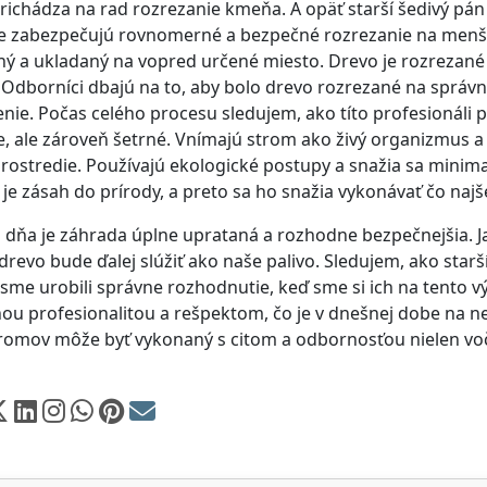
ichádza na rad rozrezanie kmeňa. A opäť starší šedivý pán 
 zabezpečujú rovnomerné a bezpečné rozrezanie na menšie 
ý a ukladaný na vopred určené miesto. Drevo je rozrezané
 Odborníci dbajú na to, aby bolo drevo rozrezané na správn
nie. Počas celého procesu sledujem, ako títo profesionáli 
e, ale zároveň šetrné. Vnímajú strom ako živý organizmus 
prostredie. Používajú ekologické postupy a snažia sa minim
je zásah do prírody, a preto sa ho snažia vykonávať čo najš
 dňa je záhrada úplne uprataná a rozhodne bezpečnejšia. Javo
 drevo bude ďalej slúžiť ako naše palivo. Sledujem, ako starš
 sme urobili správne rozhodnutie, keď sme si ich na tento v
ou profesionalitou a rešpektom, čo je v dnešnej dobe na ne
romov môže byť vykonaný s citom a odbornosťou nielen voči