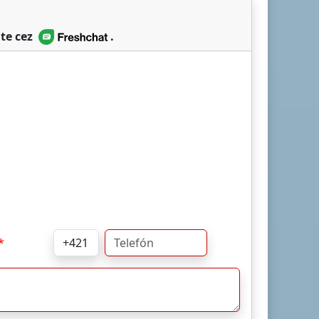
te cez
.