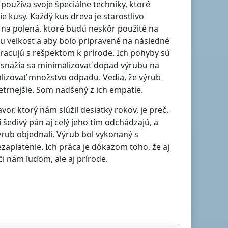
používa svoje špeciálne techniky, ktoré
kusy. Každý kus dreva je starostlivo
 na polená, ktoré budú neskôr použité na
u veľkosť a aby bolo pripravené na následné
pracujú s rešpektom k prírode. Ich pohyby sú
a snažia sa minimalizovať dopad výrubu na
alizovať množstvo odpadu. Vedia, že výrub
etrnejšie. Som nadšený z ich empatie.
r, ktorý nám slúžil desiatky rokov, je preč,
í šedivý pán aj celý jeho tím odchádzajú, a
ýrub objednali. Výrub bol vykonaný s
zaplatenie. Ich práca je dôkazom toho, že aj
 nám ľuďom, ale aj prírode.