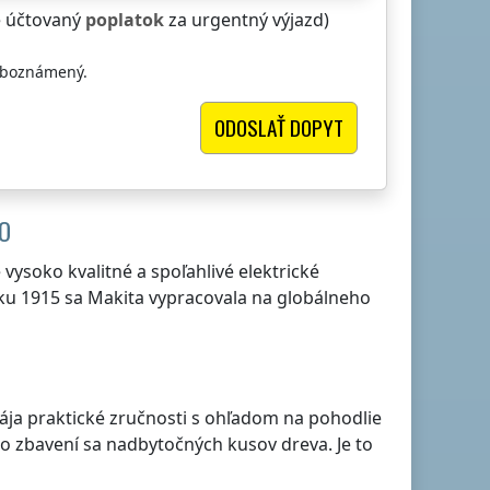
e účtovaný
poplatok
za urgentný výjazd)
oboznámený.
HO
ysoko kvalitné a spoľahlivé elektrické
ku 1915 sa Makita vypracovala na globálneho
pája praktické zručnosti s ohľadom na pohodlie
 o zbavení sa nadbytočných kusov dreva. Je to