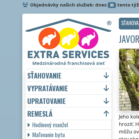
Objednávky našich služieb: dnes
tento tý
30
SŤAHOVA
JAVOR
Medzinárodná franchisová sieť
SŤAHOVANIE
VYPRATÁVANIE
UPRATOVANIE
REMESLÁ
Jeho kol
Hodinový manžel
hroziť. 
môžu ovp
Maľovanie bytu