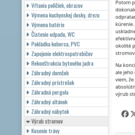
Potom pr
Vŕtania poličiek, obrazov
dokonale
Výmena kuchynskej dosky, drezu
odpratan
Výmena batérie
kúrenie.
uskladne
Čistenie odpadu, WC
efektívn
Pokládka koberca, PVC
okolité 
Zapojenie elektrospotrebičov
stromov 
Rekonštrukcia bytového jadra
Na konci
Záhradný domček
ale jeho
viem, že
Záhradný prístrešok
absolútn
Záhradná pergola
výrub st
Záhradný altánok
Záhradný nábytok
Výrub stromov
Kosenie trávy