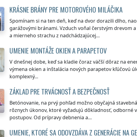
KRÁSNE BRÁNY PRE MOTOROVÉHO MILÁČIKA
Spomínam si na ten deň, keď na dvor dorazili dlho, na
garážovými bránami. Vzduch voňal čerstvým drevom a k
a mierneho strachu z nadchádzajúcej...
UMENIE MONTÁŽE OKIEN A PARAPETOV
V dnešnej dobe, keď sa kladie čoraz väčší dôraz na ene
výmena okien a inštalácia nových parapetov kľúčovú úloh
komplexný...
ZÁKLAD PRE TRVÁCNOSŤ A BEZPEČNOSŤ
Betónovanie, na prvý pohľad možno obyčajná stavebná 
rôznych úkonov, ktoré vyžadujú dôkladnosť, odborné 
postupov. Od prípravy debnenia a...
UMENIE, KTORÉ SA ODOVZDÁVA Z GENERÁCIE NA G