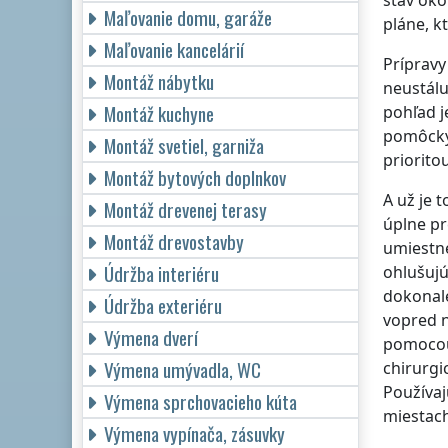
stav oko
Maľovanie domu, garáže
pláne, k
Maľovanie kancelárií
Prípravy
Montáž nábytku
neustálu
Montáž kuchyne
pohľad j
pomôcky,
Montáž svetiel, garniža
prioritou
Montáž bytových doplnkov
A už je 
Montáž drevenej terasy
úplne pr
Montáž drevostavby
umiestne
Údržba interiéru
ohlušujú
dokonale
Údržba exteriéru
vopred n
Výmena dverí
pomocou 
Výmena umývadla, WC
chirurgi
Používaj
Výmena sprchovacieho kúta
miestach
Výmena vypínača, zásuvky