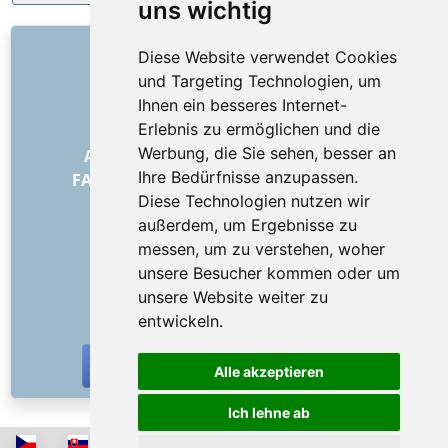
uns wichtig
LINKS
Diese Website verwendet Cookies
und Targeting Technologien, um
Über uns
Ihnen ein besseres Internet-
Wie alles begann
Erlebnis zu ermöglichen und die
Preisliste
Werbung, die Sie sehen, besser an
Allgemeine Geschäftsbedingungen
Ihre Bedürfnisse anzupassen.
FAQ – für Besteller
FAQ – für Anbieter
Diese Technologien nutzen wir
Werbung und Marketing
außerdem, um Ergebnisse zu
Blog
messen, um zu verstehen, woher
Impressum
unsere Besucher kommen oder um
Kontakt
unsere Website weiter zu
SOZIALE NETZWERKE
entwickeln.
Alle akzeptieren
Ich lehne ab