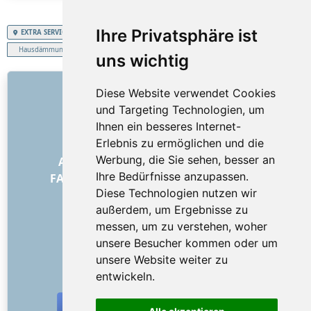
Ihre Privatsphäre ist
EXTRA SERVICES
Schweizerische Eidgenossenschaft
Hausdämmung, Fassadendämmung
uns wichtig
LINKS
Diese Website verwendet Cookies
und Targeting Technologien, um
Über uns
Ihnen ein besseres Internet-
Wie alles begann
Erlebnis zu ermöglichen und die
Preisliste
Werbung, die Sie sehen, besser an
Allgemeine Geschäftsbedingungen
Ihre Bedürfnisse anzupassen.
FAQ – für Besteller
FAQ – für Anbieter
Diese Technologien nutzen wir
Werbung und Marketing
außerdem, um Ergebnisse zu
Blog
messen, um zu verstehen, woher
Impressum
unsere Besucher kommen oder um
Kontakt
unsere Website weiter zu
SOZIALE NETZWERKE
entwickeln.