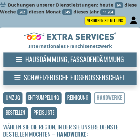
Buchungen unserer Dienstleistungen: heute
diese
64
Woche
diesen Monat
dieses Jahr
262
345
11 204
VERDIENEN SIE MIT UNS
Internationales Franchisenetzwerk
HAUSDÄMMUNG, FASSADENDÄMMUNG
SCHWEIZERISCHE EIDGENOSSENSCHAFT
UMZUG
ENTRÜMPELUNG
REINIGUNG
HANDWERKE
BESTELLEN
PREISLISTE
WÄHLEN SIE DIE REGION, IN DER SIE UNSERE DIENSTE
BESTELLEN MÖCHTEN –
HANDWERKE
: