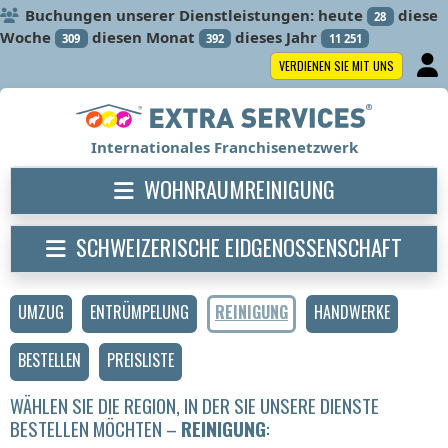
Buchungen unserer Dienstleistungen: heute
diese
28
Woche
diesen Monat
dieses Jahr
309
392
11 251
VERDIENEN SIE MIT UNS
Internationales Franchisenetzwerk
WOHNRAUMREINIGUNG
SCHWEIZERISCHE EIDGENOSSENSCHAFT
UMZUG
ENTRÜMPELUNG
REINIGUNG
HANDWERKE
BESTELLEN
PREISLISTE
WÄHLEN SIE DIE REGION, IN DER SIE UNSERE DIENSTE
BESTELLEN MÖCHTEN –
REINIGUNG
: