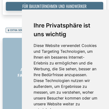
FÜR BAUUNTERNEHMEN UND HANDWERKER
Ihre Privatsphäre ist
EXTRA SERVICES
Schweizerische Eidgenossenschaft
Wohnraumreinigung
uns wichtig
LINKS
Diese Website verwendet Cookies
und Targeting Technologien, um
Über uns
Ihnen ein besseres Internet-
Wie alles begann
Erlebnis zu ermöglichen und die
Preisliste
Werbung, die Sie sehen, besser an
Allgemeine Geschäftsbedingungen
Ihre Bedürfnisse anzupassen.
FAQ – für Besteller
FAQ – für Anbieter
Diese Technologien nutzen wir
Werbung und Marketing
außerdem, um Ergebnisse zu
Blog
messen, um zu verstehen, woher
Impressum
unsere Besucher kommen oder um
Kontakt
unsere Website weiter zu
SOZIALE NETZWERKE