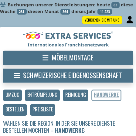
Buchungen unserer Dienstleistungen: heute
diese
83
Woche
diesen Monat
dieses Jahr
281
364
11 223
VERDIENEN SIE MIT UNS
Internationales Franchisenetzwerk
MÖBELMONTAGE
SCHWEIZERISCHE EIDGENOSSENSCHAFT
UMZUG
ENTRÜMPELUNG
REINIGUNG
HANDWERKE
BESTELLEN
PREISLISTE
WÄHLEN SIE DIE REGION, IN DER SIE UNSERE DIENSTE
BESTELLEN MÖCHTEN –
HANDWERKE
: