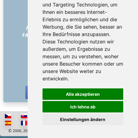
und Targeting Technologien, um
Über uns
Ihnen ein besseres Internet-
Wie alles begann
Erlebnis zu ermöglichen und die
Preisliste
Werbung, die Sie sehen, besser an
Allgemeine Geschäftsbedingungen
Ihre Bedürfnisse anzupassen.
FAQ – für Besteller
FAQ – für Anbieter
Diese Technologien nutzen wir
Werbung und Marketing
außerdem, um Ergebnisse zu
Blog
messen, um zu verstehen, woher
Impressum
unsere Besucher kommen oder um
Kontakt
unsere Website weiter zu
SOZIALE NETZWERKE
entwickeln.
Alle akzeptieren
Ich lehne ab
Einstellungen ändern
© 2006, 2026 RISS COMPANY, s.r.o. Alle Rechte vorbehalten
Cookies