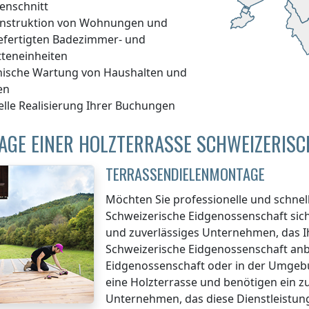
enschnitt
nstruktion von Wohnungen und
efertigten Badezimmer- und
tteneinheiten
nische Wartung von Haushalten und
en
elle Realisierung Ihrer Buchungen
AGE EINER HOLZTERRASSE SCHWEIZERISC
TERRASSENDIELENMONTAGE
Möchten Sie professionelle und schne
Schweizerische Eidgenossenschaft
sich
und zuverlässiges Unternehmen, das 
Schweizerische Eidgenossenschaft
anb
Eidgenossenschaft
oder in der Umge
eine Holzterrasse und benötigen ein z
Unternehmen, das diese Dienstleistung