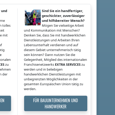
r und
Sind Sie ein handfertiger,
geschickter, zuverlässiger
erne
und hilfsbereiter Mensch?
 tolles
Mögen Sie vielseitige Arbeit
eit
und Kommunikation mit Menschen?
e mit
Denken Sie, dass Sie mit handwerklichen
Dienstleistungen und Arbeiten Ihren
uf
Lebensunterhalt verdienen und auf
tig
diesem Gebiet unternehmerisch tätig
ie
sein können? Dann nutzen Sie die
tionalen
Gelegenheit, Mitglied des internationalen
CES
zu
Franchisenetzwerks
EXTRA SERVICES
zu
rnehmen
werden und in beliebigen
n der
handwerklichen Dienstleistungen mit
unbegrenzten Möglichkeiten in der
gesamten Europäischen Union tätig zu
werden.
MEN
FÜR BAUUNTERNEHMEN UND
HANDWERKER