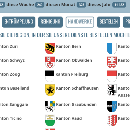
diese Woche
diesen Monat
dieses Jahr
42
240
323
11 182
ENTRÜMPELUNG
REINIGUNG
HANDWERKE
BESTELLEN
PR
IE DIE REGION, IN DER SIE UNSERE DIENSTE BESTELLEN MÖCHT
nton Züri
Kanton Bern
Kanto
nton Schwyz
Kanton Obwalden
Kanto
nton Zoog
Kanton Freiburg
Kanto
nton Baselland
Kanton Schaffhausen
Kanto
Ausse
nton Sanggale
Kanton Graubünden
Kanto
nton Ticino
Kanton Vaud
Kanto