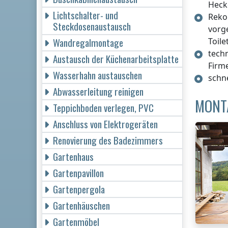
Heck
Lichtschalter- und
Reko
Steckdosenaustausch
vorg
Wandregalmontage
Toile
tech
Austausch der Küchenarbeitsplatte
Firm
Wasserhahn austauschen
schn
Abwasserleitung reinigen
MONT
Teppichboden verlegen, PVC
Anschluss von Elektrogeräten
Renovierung des Badezimmers
Gartenhaus
Gartenpavillon
Gartenpergola
Gartenhäuschen
Gartenmöbel