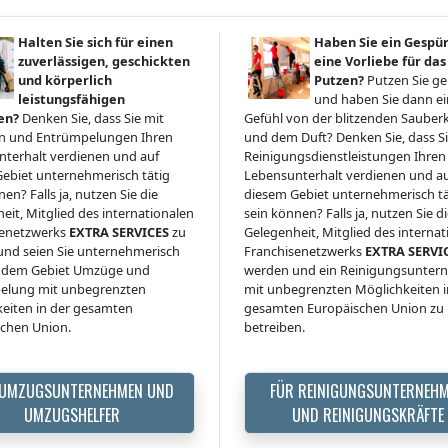
Halten Sie sich für einen
Haben Sie ein Gespü
zuverlässigen, geschickten
eine Vorliebe für das
und körperlich
Putzen?
Putzen Sie g
leistungsfähigen
und haben Sie dann ein
en?
Denken Sie, dass Sie mit
Gefühl von der blitzenden Sauberk
 und Entrümpelungen Ihren
und dem Duft? Denken Sie, dass Si
terhalt verdienen und auf
Reinigungsdienstleistungen Ihren
ebiet unternehmerisch tätig
Lebensunterhalt verdienen und a
en? Falls ja, nutzen Sie die
diesem Gebiet unternehmerisch tä
eit, Mitglied des internationalen
sein können? Falls ja, nutzen Sie d
senetzwerks
EXTRA SERVICES
zu
Gelegenheit, Mitglied des interna
nd seien Sie unternehmerisch
Franchisenetzwerks
EXTRA SERVI
uf dem Gebiet Umzüge und
werden und ein Reinigungsunte
elung mit unbegrenzten
mit unbegrenzten Möglichkeiten i
eiten in der gesamten
gesamten Europäischen Union zu
chen Union.
betreiben.
 UMZUGSUNTERNEHMEN UND
FÜR REINIGUNGSUNTERNEH
UMZUGSHELFER
UND REINIGUNGSKRÄFTE