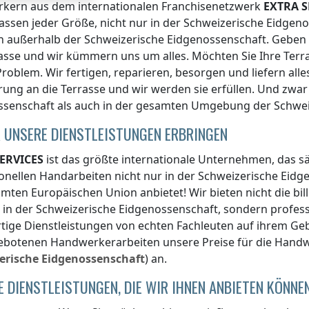
kern aus dem internationalen Franchisenetzwerk
EXTRA S
assen jeder Größe, nicht nur
in der Schweizerische Eidgen
in
außerhalb der Schweizerische Eidgenossenschaft
. Geben
asse und wir kümmern uns um alles. Möchten Sie Ihre Terr
 Problem. Wir fertigen, reparieren, besorgen und liefern alle
ung an die Terrasse und wir werden sie erfüllen. Und zwa
ssenschaft
als auch in der gesamten Umgebung
der Schwe
 UNSERE DIENSTLEISTUNGEN ERBRINGEN
ERVICES
ist das größte internationale Unternehmen, das 
onellen Handarbeiten nicht nur
in der Schweizerische Eidg
mten Europäischen Union anbietet! Wir bieten nicht die bi
n
in der Schweizerische Eidgenossenschaft
, sondern profess
ige Dienstleistungen von echten Fachleuten auf ihrem Gebi
ebotenen Handwerkerarbeiten unsere Preise für die Handw
erische Eidgenossenschaft
) an.
E DIENSTLEISTUNGEN, DIE WIR IHNEN ANBIETEN KÖNNE