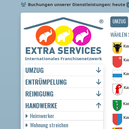
Buchungen unserer Dienstleistungen: heute
UMZUG
WÄHLEN S
Ka
Internationales Franchisenetzwerk
Ka
UMZUG
Ka
ENTRÜMPELUNG
Ka
REINIGUNG
HANDWERKE
Ka
Heimwerker
Ka
Wohnung streichen