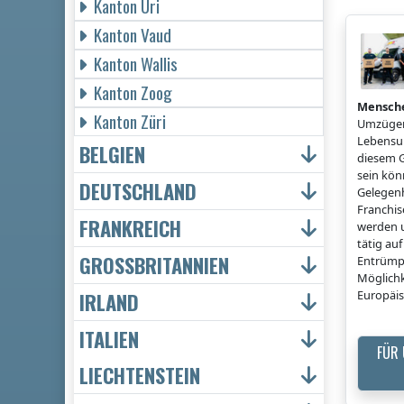
Kanton Uri
Kanton Vaud
Kanton Wallis
Kanton Zoog
Mensch
Kanton Züri
Umzügen
Lebensun
BELGIEN
diesem G
sein könn
DEUTSCHLAND
Gelegenh
Franchi
FRANKREICH
werden u
tätig a
GROSSBRITANNIEN
Entrümp
Möglichk
Europäis
IRLAND
ITALIEN
FÜR
LIECHTENSTEIN