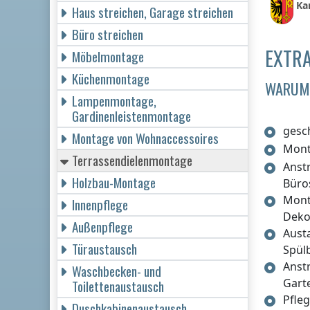
Ka
Haus streichen, Garage streichen
Büro streichen
EXTRA
Möbelmontage
Küchenmontage
WARUM 
Lampenmontage,
Gardinenleistenmontage
gesc
Montage von Wohnaccessoires
Mont
Terrassendielenmontage
Anst
Holzbau-Montage
Büro
Mont
Innenpflege
Deko
Außenpflege
Aust
Türaustausch
Spül
Anst
Waschbecken- und
Gart
Toilettenaustausch
Pfle
Duschkabinenaustausch