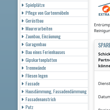
Spielplätze
Pflege von Gartenmöbeln
Gerüstbau
Entrümpe
Maurerarbeiten
Reinigun
Zaunbau, Einzäunung
Garagenbau
SPARE
Bau eines Ferienhauses
Schic
Gipskartonplatten
Partn
könne
Trennwände
Fliesen legen
Fassade
Dienst
Hausdämmung, Fassadendämmung
Datum
Fassadenanstrich
Putz