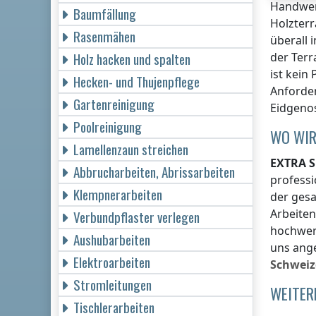
Handwer
Baumfällung
Holzterr
Rasenmähen
überall 
Holz hacken und spalten
der Terr
ist kein
Hecken- und Thujenpflege
Anforder
Gartenreinigung
Eidgeno
Poolreinigung
WO WIR
Lamellenzaun streichen
EXTRA S
Abbrucharbeiten, Abrissarbeiten
professi
Klempnerarbeiten
der gesa
Arbeite
Verbundpflaster verlegen
hochwert
Aushubarbeiten
uns ang
Elektroarbeiten
Schweiz
Stromleitungen
WEITER
Tischlerarbeiten