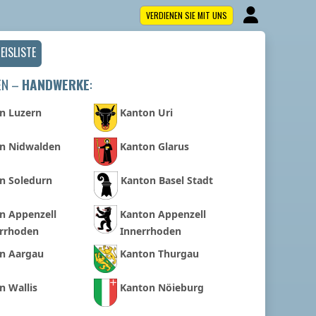
VERDIENEN SIE MIT UNS
EISLISTE
EN –
HANDWERKE
:
n Luzern
Kanton Uri
n Nidwalden
Kanton Glarus
n Soledurn
Kanton Basel Stadt
n Appenzell
Kanton Appenzell
rrhoden
Innerrhoden
n Aargau
Kanton Thurgau
n Wallis
Kanton Nöieburg