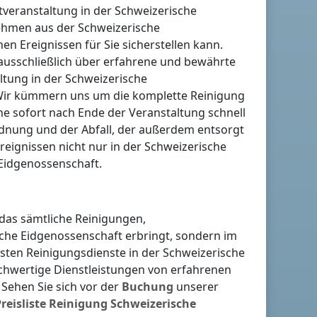
rtveranstaltung
in der Schweizerische
rnehmen
aus der Schweizerische
en Ereignissen für Sie sicherstellen kann.
ausschließlich über erfahrene und bewährte
altung
in der Schweizerische
 Wir kümmern uns um die komplette Reinigung
e sofort nach Ende der Veranstaltung schnell
nung und der Abfall, der außerdem entsorgt
reignissen nicht nur
in der Schweizerische
 Eidgenossenschaft
.
 das sämtliche Reinigungen,
sche Eidgenossenschaft
erbringt, sondern im
igsten Reinigungsdienste
in der Schweizerische
hochwertige Dienstleistungen von erfahrenen
Sehen Sie sich vor der
Buchung
unserer
reisliste
Reinigung
Schweizerische