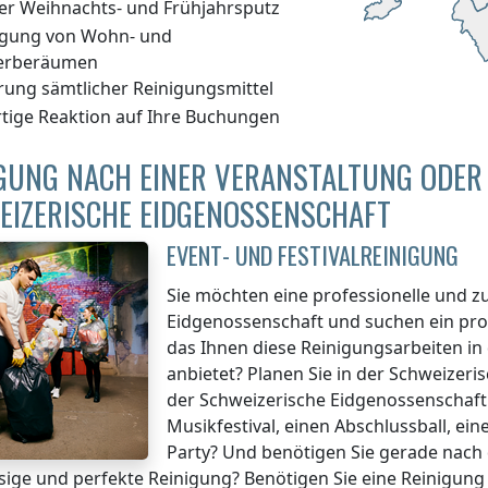
er Weihnachts- und Frühjahrsputz
igung von Wohn- und
erberäumen
erung sämtlicher Reinigungsmittel
rtige Reaktion auf Ihre Buchungen
GUNG NACH EINER VERANSTALTUNG ODER 
EIZERISCHE EIDGENOSSENSCHAFT
EVENT- UND FESTIVALREINIGUNG
Sie möchten eine professionelle und z
Eidgenossenschaft
und suchen ein pro
das Ihnen diese Reinigungsarbeiten
in
anbietet? Planen Sie
in der Schweizeri
der Schweizerische Eidgenossenschaft
Musikfestival, einen Abschlussball, ei
Party? Und benötigen Sie gerade nach d
sige und perfekte Reinigung? Benötigen Sie eine Reinigung