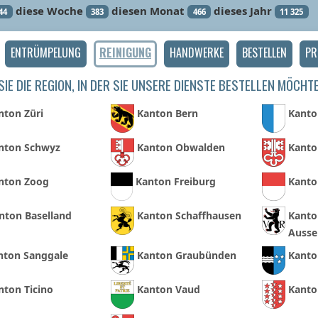
diese Woche
diesen Monat
dieses Jahr
44
383
466
11 325
ENTRÜMPELUNG
REINIGUNG
HANDWERKE
BESTELLEN
PR
IE DIE REGION, IN DER SIE UNSERE DIENSTE BESTELLEN MÖCHT
nton Züri
Kanton Bern
Kanto
nton Schwyz
Kanton Obwalden
Kanto
nton Zoog
Kanton Freiburg
Kanto
nton Baselland
Kanton Schaffhausen
Kanto
Ausse
nton Sanggale
Kanton Graubünden
Kanto
nton Ticino
Kanton Vaud
Kanto