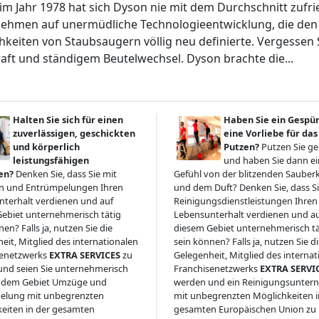
im Jahr 1978 hat sich Dyson nie mit dem Durchschnitt zufr
ehmen auf unermüdliche Technologieentwicklung, die den St
hkeiten von Staubsaugern völlig neu definierte. Vergessen 
aft und ständigem Beutelwechsel. Dyson brachte die...
Halten Sie sich für einen
Haben Sie ein Gespü
zuverlässigen, geschickten
eine Vorliebe für das
und körperlich
Putzen?
Putzen Sie g
leistungsfähigen
und haben Sie dann ein
en?
Denken Sie, dass Sie mit
Gefühl von der blitzenden Sauberk
 und Entrümpelungen Ihren
und dem Duft? Denken Sie, dass Si
terhalt verdienen und auf
Reinigungsdienstleistungen Ihren
ebiet unternehmerisch tätig
Lebensunterhalt verdienen und a
en? Falls ja, nutzen Sie die
diesem Gebiet unternehmerisch tä
eit, Mitglied des internationalen
sein können? Falls ja, nutzen Sie d
senetzwerks
EXTRA SERVICES
zu
Gelegenheit, Mitglied des interna
nd seien Sie unternehmerisch
Franchisenetzwerks
EXTRA SERVI
uf dem Gebiet Umzüge und
werden und ein Reinigungsunte
elung mit unbegrenzten
mit unbegrenzten Möglichkeiten i
eiten in der gesamten
gesamten Europäischen Union zu