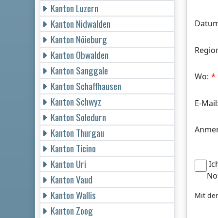
Kanton Luzern
Kanton Nidwalden
Datum
Kanton Nöieburg
Regio
Kanton Obwalden
Kanton Sanggale
Wo:
Kanton Schaffhausen
Kanton Schwyz
E-Mail
Kanton Soledurn
Anmer
Kanton Thurgau
Kanton Ticino
Kanton Uri
Ic
No
Kanton Vaud
Kanton Wallis
Mit de
Kanton Zoog