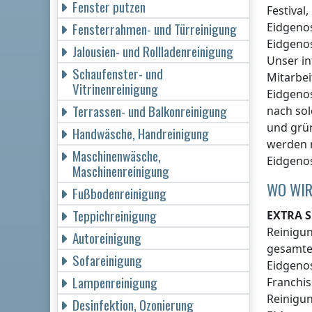
Fenster putzen
Festival
Fensterrahmen- und Türreinigung
Eidgeno
Eidgeno
Jalousien- und Rollladenreinigung
Unser i
Schaufenster- und
Mitarbei
Vitrinenreinigung
Eidgeno
Terrassen- und Balkonreinigung
nach sol
und grü
Handwäsche, Handreinigung
werden 
Maschinenwäsche,
Eidgeno
Maschinenreinigung
WO WIR
Fußbodenreinigung
Teppichreinigung
EXTRA S
Reinigu
Autoreinigung
gesamten
Sofareinigung
Eidgeno
Lampenreinigung
Franchis
Reinigun
Desinfektion, Ozonierung