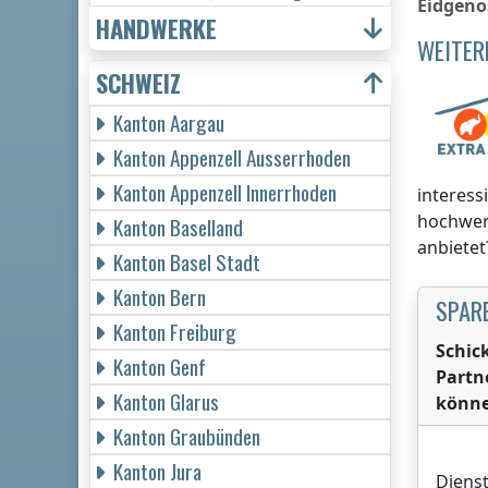
Eidgeno
HANDWERKE
WEITER
SCHWEIZ
Kanton Aargau
Kanton Appenzell Ausserrhoden
Kanton Appenzell Innerrhoden
interess
hochwer
Kanton Baselland
anbietet
Kanton Basel Stadt
Kanton Bern
SPARE
Kanton Freiburg
Schic
Kanton Genf
Partn
Kanton Glarus
könne
Kanton Graubünden
Kanton Jura
Dienst