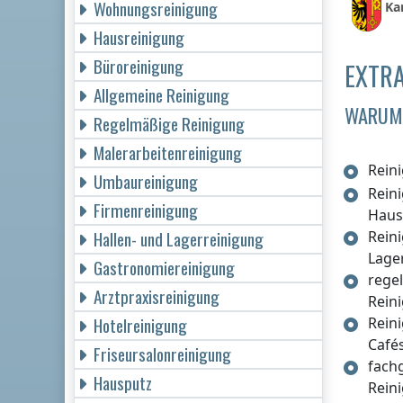
Wohnungsreinigung
Ka
Hausreinigung
Büroreinigung
EXTRA
Allgemeine Reinigung
WARUM 
Regelmäßige Reinigung
Malerarbeitenreinigung
Rein
Umbaureinigung
Rein
Firmenreinigung
Haus
Hallen- und Lagerreinigung
Rein
Lage
Gastronomiereinigung
rege
Arztpraxisreinigung
Rein
Hotelreinigung
Rein
Café
Friseursalonreinigung
fach
Hausputz
Rein