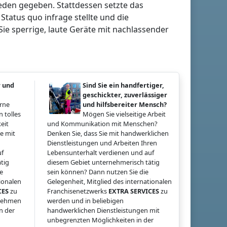
ieden gegeben. Stattdessen setzte das
atus quo infrage stellte und die
Sie sperrige, laute Geräte mit nachlassender
r und
Sind Sie ein handfertiger,
geschickter, zuverlässiger
erne
und hilfsbereiter Mensch?
 tolles
Mögen Sie vielseitige Arbeit
eit
und Kommunikation mit Menschen?
e mit
Denken Sie, dass Sie mit handwerklichen
Dienstleistungen und Arbeiten Ihren
uf
Lebensunterhalt verdienen und auf
tig
diesem Gebiet unternehmerisch tätig
ie
sein können? Dann nutzen Sie die
tionalen
Gelegenheit, Mitglied des internationalen
CES
zu
Franchisenetzwerks
EXTRA SERVICES
zu
rnehmen
werden und in beliebigen
n der
handwerklichen Dienstleistungen mit
unbegrenzten Möglichkeiten in der