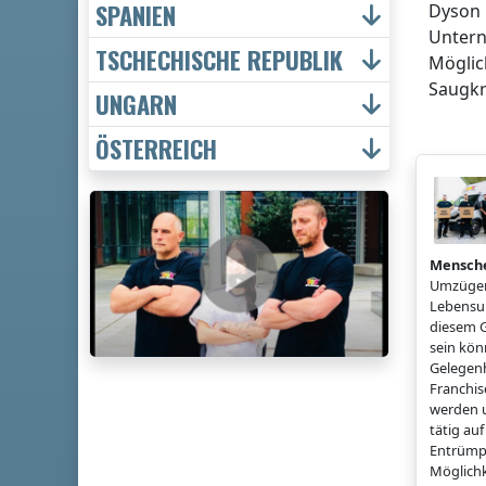
SPANIEN
Dyson 
Untern
TSCHECHISCHE REPUBLIK
Möglic
Saugkr
UNGARN
ÖSTERREICH
Mensch
Umzügen
Lebensun
diesem G
sein könn
Gelegenh
Franchi
werden u
tätig a
Entrümp
Möglichk