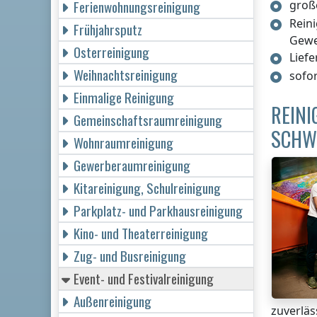
Ferienwohnungsreinigung
groß
Rein
Frühjahrsputz
Gew
Osterreinigung
Lief
Weihnachtsreinigung
sofo
Einmalige Reinigung
REINI
Gemeinschaftsraumreinigung
SCHW
Wohnraumreinigung
Gewerberaumreinigung
Kitareinigung, Schulreinigung
Parkplatz- und Parkhausreinigung
Kino- und Theaterreinigung
Zug- und Busreinigung
Event- und Festivalreinigung
Außenreinigung
zuverläs