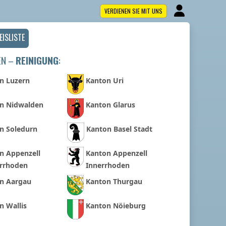
VERDIENEN SIE MIT UNS
EISLISTE
EN –
REINIGUNG
:
n Luzern
Kanton Uri
n Nidwalden
Kanton Glarus
n Soledurn
Kanton Basel Stadt
n Appenzell
Kanton Appenzell
rrhoden
Innerrhoden
n Aargau
Kanton Thurgau
n Wallis
Kanton Nöieburg