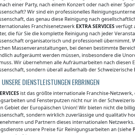
, nach einer Party, nach einem Konzert oder nach einer Spo
ssenschaft
? Wir sind ein professionelles Reinigungsunte
ssenschaft
, das genau diese Reinigung nach gesellschaftlich
nternationales Franchisenetzwerk
EXTRA SERVICES
verfügt 
ter, die für Sie die komplette Reinigung nach jeder Veranst
ssenschaft
organisatorisch und professionell übernimmt.
chen Massenveranstaltungen, bei denen bestimmte Bereich
ndlich aufgeräumt werden müssen, insbesondere die Unord
muss. Wir übernehmen alle Aufräumarbeiten nach diesen E
ssenschaft
, sondern überall
außerhalb der Schweizerische
 UNSERE DIENSTLEISTUNGEN ERBRINGEN
ERVICES
ist das größte internationale Franchise-Netzwerk,
ngsarbeiten und Fensterputzen nicht nur
in der Schweizeri
 Gebiet der Europäischen Union! Wir bieten nicht die bill
ssenschaft
, sondern wirklich zuverlässige und qualitativ 
enehmern und Partnern dieses internationalen Netzwerks. 
gsdienste unsere Preise für Reinigungsarbeiten an (siehe
P