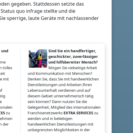
ieden gegeben. Stattdessen setzte das
atus quo infrage stellte und die
Sie sperrige, laute Geräte mit nachlassender
r und
Sind Sie ein handfertiger,
geschickter, zuverlässiger
erne
und hilfsbereiter Mensch?
 tolles
Mögen Sie vielseitige Arbeit
eit
und Kommunikation mit Menschen?
e mit
Denken Sie, dass Sie mit handwerklichen
Dienstleistungen und Arbeiten Ihren
uf
Lebensunterhalt verdienen und auf
tig
diesem Gebiet unternehmerisch tätig
ie
sein können? Dann nutzen Sie die
tionalen
Gelegenheit, Mitglied des internationalen
CES
zu
Franchisenetzwerks
EXTRA SERVICES
zu
rnehmen
werden und in beliebigen
n der
handwerklichen Dienstleistungen mit
unbegrenzten Möglichkeiten in der