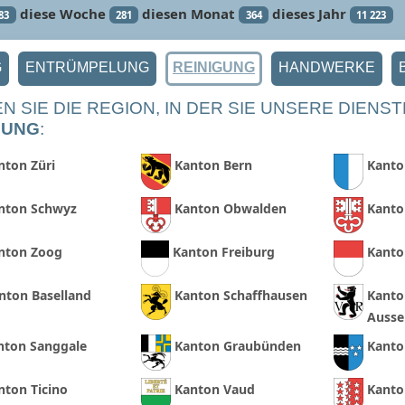
diese Woche
diesen Monat
dieses Jahr
83
281
364
11 223
G
ENTRÜMPELUNG
REINIGUNG
HANDWERKE
N SIE DIE REGION, IN DER SIE UNSERE DIEN
GUNG
:
nton Züri
Kanton Bern
Kanto
nton Schwyz
Kanton Obwalden
Kanto
nton Zoog
Kanton Freiburg
Kanto
nton Baselland
Kanton Schaffhausen
Kanto
Ausse
nton Sanggale
Kanton Graubünden
Kanto
nton Ticino
Kanton Vaud
Kanto