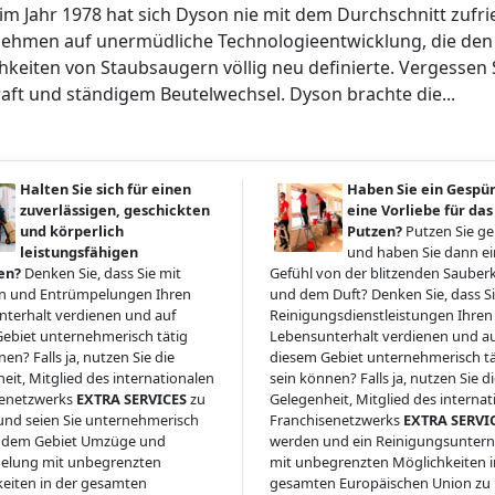
im Jahr 1978 hat sich Dyson nie mit dem Durchschnitt zufr
ehmen auf unermüdliche Technologieentwicklung, die den St
hkeiten von Staubsaugern völlig neu definierte. Vergessen 
aft und ständigem Beutelwechsel. Dyson brachte die...
Halten Sie sich für einen
Haben Sie ein Gespü
zuverlässigen, geschickten
eine Vorliebe für das
und körperlich
Putzen?
Putzen Sie g
leistungsfähigen
und haben Sie dann ein
en?
Denken Sie, dass Sie mit
Gefühl von der blitzenden Sauberk
 und Entrümpelungen Ihren
und dem Duft? Denken Sie, dass Si
terhalt verdienen und auf
Reinigungsdienstleistungen Ihren
ebiet unternehmerisch tätig
Lebensunterhalt verdienen und a
en? Falls ja, nutzen Sie die
diesem Gebiet unternehmerisch tä
eit, Mitglied des internationalen
sein können? Falls ja, nutzen Sie d
senetzwerks
EXTRA SERVICES
zu
Gelegenheit, Mitglied des interna
nd seien Sie unternehmerisch
Franchisenetzwerks
EXTRA SERVI
uf dem Gebiet Umzüge und
werden und ein Reinigungsunte
elung mit unbegrenzten
mit unbegrenzten Möglichkeiten i
eiten in der gesamten
gesamten Europäischen Union zu