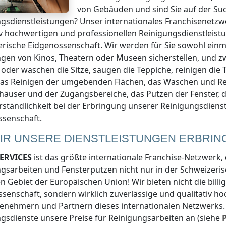
von Gebäuden und sind Sie auf der Su
gsdienstleistungen? Unser internationales Franchisenetz
iv hochwertigen und professionellen Reinigungsdienstleist
erische Eidgenossenschaft
. Wir werden für Sie sowohl ein
gen von Kinos, Theatern oder Museen sicherstellen, und z
 oder waschen die Sitze, saugen die Teppiche, reinigen die T
Das Reinigen der umgebenden Flächen, das Waschen und Re
äuser und der Zugangsbereiche, das Putzen der Fenster, di
rständlichkeit bei der Erbringung unserer Reinigungsdiens
ssenschaft
.
IR UNSERE DIENSTLEISTUNGEN ERBRIN
ERVICES
ist das größte internationale Franchise-Netzwerk,
ngsarbeiten und Fensterputzen nicht nur
in der Schweizeri
 Gebiet der Europäischen Union! Wir bieten nicht die bill
ssenschaft
, sondern wirklich zuverlässige und qualitativ 
enehmern und Partnern dieses internationalen Netzwerks. 
gsdienste unsere Preise für Reinigungsarbeiten an (siehe
P