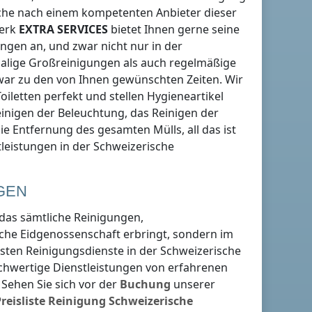
che nach einem kompetenten Anbieter dieser
werk
EXTRA SERVICES
bietet Ihnen gerne seine
ungen an, und zwar nicht nur
in der
malige Großreinigungen als auch regelmäßige
war zu den von Ihnen gewünschten Zeiten. Wir
oiletten perfekt und stellen Hygieneartikel
inigen der Beleuchtung, das Reinigen der
e Entfernung des gesamten Mülls, all das ist
tleistungen
in der Schweizerische
GEN
 das sämtliche Reinigungen,
sche Eidgenossenschaft
erbringt, sondern im
igsten Reinigungsdienste
in der Schweizerische
hochwertige Dienstleistungen von erfahrenen
Sehen Sie sich vor der
Buchung
unserer
reisliste
Reinigung
Schweizerische