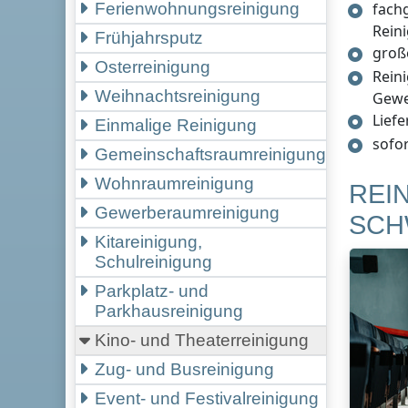
fach
Ferienwohnungsreinigung
Rein
Frühjahrsputz
groß
Osterreinigung
Rein
Weihnachtsreinigung
Gew
Lief
Einmalige Reinigung
sofo
Gemeinschaftsraumreinigung
Wohnraumreinigung
REI
Gewerberaumreinigung
SCH
Kitareinigung,
Schulreinigung
Parkplatz- und
Parkhausreinigung
Kino- und Theaterreinigung
Zug- und Busreinigung
Event- und Festivalreinigung