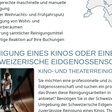
gerechte maschinelle und manuelle
igung
er Weihnachts- und Frühjahrsputz
igung von Wohn- und
erberäumen
erung sämtlicher Reinigungsmittel
rtige Reaktion auf Ihre Buchungen
NIGUNG EINES KINOS ODER EI
WEIZERISCHE EIDGENOSSENS
KINO- UND THEATERREINI
Sie möchten eine professionelle und z
Eidgenossenschaft
und suchen ein pro
das Ihnen diese Reinigungsarbeiten
in
anbietet? Benötigen Sie
in der Schweiz
Umgebung
der Schweizerische Eidgen
zuverlässige Reinigung eines Kinos, T