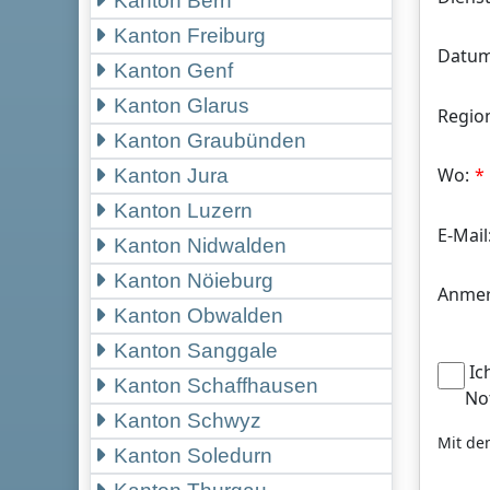
Kanton Bern
Kanton Freiburg
Datum
Kanton Genf
Kanton Glarus
Regio
Kanton Graubünden
Wo:
Kanton Jura
Kanton Luzern
E-Mail
Kanton Nidwalden
Kanton Nöieburg
Anmer
Kanton Obwalden
Kanton Sanggale
Ic
Kanton Schaffhausen
No
Kanton Schwyz
Mit de
Kanton Soledurn