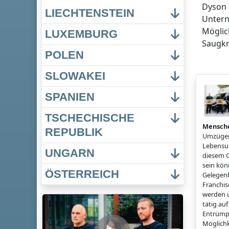
Dyson 
LIECHTENSTEIN
Untern
Möglic
LUXEMBURG
Saugkr
POLEN
SLOWAKEI
SPANIEN
TSCHECHISCHE
Mensch
REPUBLIK
Umzügen
Lebensun
UNGARN
diesem G
sein könn
ÖSTERREICH
Gelegenh
Franchi
werden u
tätig a
Entrümp
Möglichk