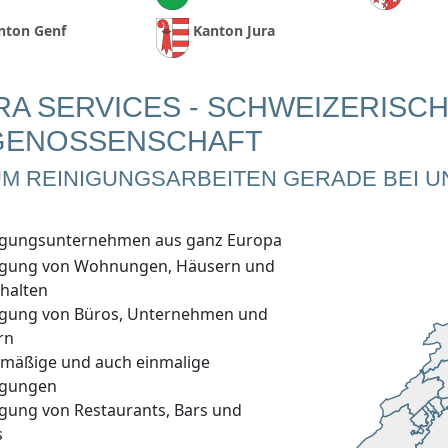
nton Genf
Kanton Jura
RA SERVICES - SCHWEIZERISC
GENOSSENSCHAFT
M REINIGUNGSARBEITEN GERADE BEI U
igungsunternehmen aus ganz Europa
igung von Wohnungen, Häusern und
halten
igung von Büros, Unternehmen und
rn
lmäßige und auch einmalige
igungen
igung von Restaurants, Bars und
s