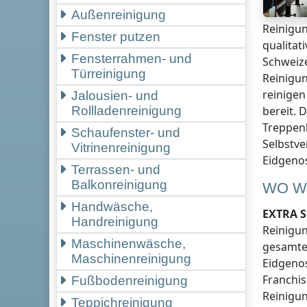
Außenreinigung
Reinigun
Fenster putzen
qualitat
Fensterrahmen- und
Schweiz
Türreinigung
Reinigun
reinigen
Jalousien- und
bereit. 
Rollladenreinigung
Treppenh
Schaufenster- und
Selbstve
Vitrinenreinigung
Eidgeno
Terrassen- und
Balkonreinigung
WO W
Handwäsche,
EXTRA S
Handreinigung
Reinigu
Maschinenwäsche,
gesamten
Maschinenreinigung
Eidgeno
Franchis
Fußbodenreinigung
Reinigun
Teppichreinigung