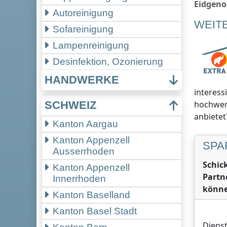
Eidgeno
Autoreinigung
WEIT
Sofareinigung
Lampenreinigung
Desinfektion, Ozonierung
HANDWERKE
interess
hochwer
SCHWEIZ
anbietet
Kanton Aargau
Kanton Appenzell
SPA
Ausserrhoden
Schic
Kanton Appenzell
Partn
Innerrhoden
könne
Kanton Baselland
Kanton Basel Stadt
Dienst