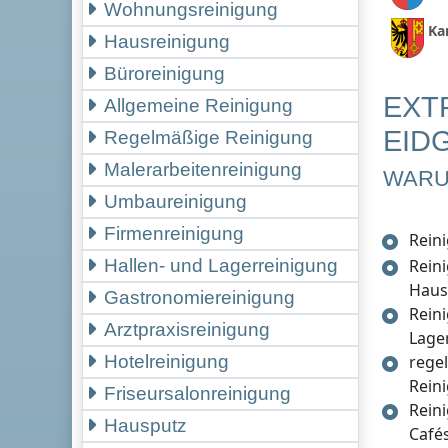
Wohnungsreinigung
Ka
Hausreinigung
Büroreinigung
EXT
Allgemeine Reinigung
EID
Regelmäßige Reinigung
Malerarbeitenreinigung
WARU
Umbaureinigung
Firmenreinigung
Rein
Rein
Hallen- und Lagerreinigung
Haus
Gastronomiereinigung
Rein
Arztpraxisreinigung
Lage
rege
Hotelreinigung
Rein
Friseursalonreinigung
Rein
Hausputz
Café