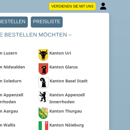
VERDIENEN SIE MIT UNS
BESTELLEN
PREISLISTE
STE BESTELLEN MÖCHTEN –
n Luzern
Kanton Uri
n Nidwalden
Kanton Glarus
n Soledurn
Kanton Basel Stadt
n Appenzell
Kanton Appenzell
rrhoden
Innerrhoden
n Aargau
Kanton Thurgau
n Wallis
Kanton Nöieburg