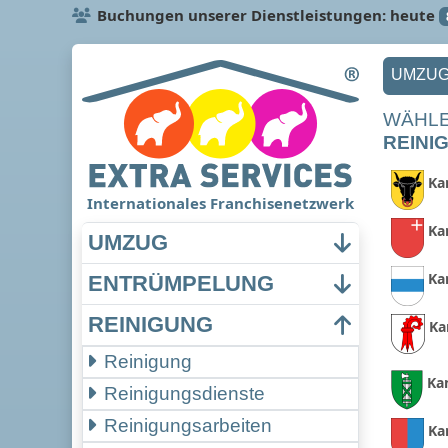
Buchungen unserer Dienstleistungen: heute
UMZU
WÄHLE
REINI
Ka
Internationales Franchisenetzwerk
Ka
UMZUG
Ka
ENTRÜMPELUNG
REINIGUNG
Ka
Reinigung
Ka
Reinigungsdienste
Reinigungsarbeiten
Ka