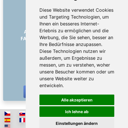
LINKS
Diese Website verwendet Cookies
Über uns
und Targeting Technologien, um
Wie alles begann
Ihnen ein besseres Internet-
Preisliste
Erlebnis zu ermöglichen und die
Allgemeine Geschäftsbedingungen
Werbung, die Sie sehen, besser an
FAQ – für Besteller
FAQ – für Anbieter
Ihre Bedürfnisse anzupassen.
Werbung und Marketing
Diese Technologien nutzen wir
Blog
außerdem, um Ergebnisse zu
Impressum
messen, um zu verstehen, woher
Kontakt
unsere Besucher kommen oder um
SOZIALE NETZWERKE
unsere Website weiter zu
entwickeln.
Alle akzeptieren
Ich lehne ab
Einstellungen ändern