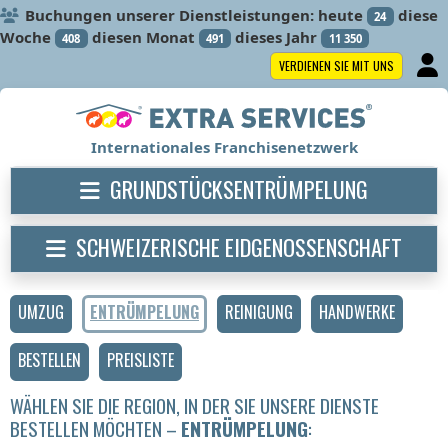
Buchungen unserer Dienstleistungen: heute
diese
24
Woche
diesen Monat
dieses Jahr
408
491
11 350
VERDIENEN SIE MIT UNS
Internationales Franchisenetzwerk
GRUNDSTÜCKSENTRÜMPELUNG
SCHWEIZERISCHE EIDGENOSSENSCHAFT
UMZUG
ENTRÜMPELUNG
REINIGUNG
HANDWERKE
BESTELLEN
PREISLISTE
WÄHLEN SIE DIE REGION, IN DER SIE UNSERE DIENSTE
BESTELLEN MÖCHTEN –
ENTRÜMPELUNG
: