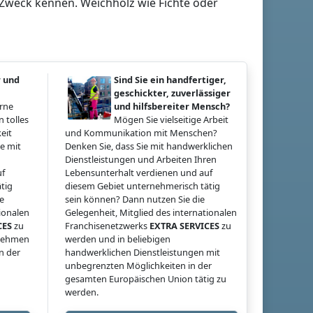
n Zweck kennen. Weichholz wie Fichte oder
r und
Sind Sie ein handfertiger,
geschickter, zuverlässiger
erne
und hilfsbereiter Mensch?
 tolles
Mögen Sie vielseitige Arbeit
eit
und Kommunikation mit Menschen?
e mit
Denken Sie, dass Sie mit handwerklichen
Dienstleistungen und Arbeiten Ihren
uf
Lebensunterhalt verdienen und auf
tig
diesem Gebiet unternehmerisch tätig
ie
sein können? Dann nutzen Sie die
tionalen
Gelegenheit, Mitglied des internationalen
CES
zu
Franchisenetzwerks
EXTRA SERVICES
zu
rnehmen
werden und in beliebigen
n der
handwerklichen Dienstleistungen mit
unbegrenzten Möglichkeiten in der
gesamten Europäischen Union tätig zu
werden.