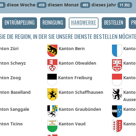
diese Woche
diesen Monat
dieses Jahr
26
410
493
11 352
ENTRÜMPELUNG
REINIGUNG
HANDWERKE
BESTELLEN
PR
IE DIE REGION, IN DER SIE UNSERE DIENSTE BESTELLEN MÖCHT
nton Züri
Kanton Bern
Kanto
nton Schwyz
Kanton Obwalden
Kanto
nton Zoog
Kanton Freiburg
Kanto
nton Baselland
Kanton Schaffhausen
Kanto
Ausse
nton Sanggale
Kanton Graubünden
Kanto
nton Ticino
Kanton Vaud
Kanto