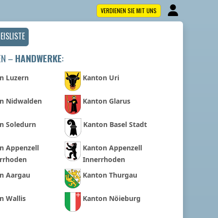
VERDIENEN SIE MIT UNS
EISLISTE
EN –
HANDWERKE
:
n Luzern
Kanton Uri
n Nidwalden
Kanton Glarus
n Soledurn
Kanton Basel Stadt
n Appenzell
Kanton Appenzell
rrhoden
Innerrhoden
n Aargau
Kanton Thurgau
n Wallis
Kanton Nöieburg