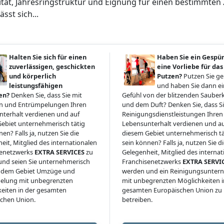
ilität, Jahresringstruktur und Eignung für einen bestimmte
ässt sich...
Halten Sie sich für einen
Haben Sie ein Gespü
zuverlässigen, geschickten
eine Vorliebe für das
und körperlich
Putzen?
Putzen Sie g
leistungsfähigen
und haben Sie dann ein
en?
Denken Sie, dass Sie mit
Gefühl von der blitzenden Sauberk
 und Entrümpelungen Ihren
und dem Duft? Denken Sie, dass Si
terhalt verdienen und auf
Reinigungsdienstleistungen Ihren
ebiet unternehmerisch tätig
Lebensunterhalt verdienen und a
en? Falls ja, nutzen Sie die
diesem Gebiet unternehmerisch tä
eit, Mitglied des internationalen
sein können? Falls ja, nutzen Sie d
senetzwerks
EXTRA SERVICES
zu
Gelegenheit, Mitglied des interna
nd seien Sie unternehmerisch
Franchisenetzwerks
EXTRA SERVI
uf dem Gebiet Umzüge und
werden und ein Reinigungsunte
elung mit unbegrenzten
mit unbegrenzten Möglichkeiten i
eiten in der gesamten
gesamten Europäischen Union zu
chen Union.
betreiben.