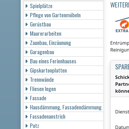
WEITER
Spielplätze
Pflege von Gartenmöbeln
Gerüstbau
Maurerarbeiten
Zaunbau, Einzäunung
Entrümpe
Reinigun
Garagenbau
Bau eines Ferienhauses
SPARE
Gipskartonplatten
Schic
Trennwände
Partn
Fliesen legen
könne
Fassade
Hausdämmung, Fassadendämmung
Dienst
Fassadenanstrich
Putz
Datum