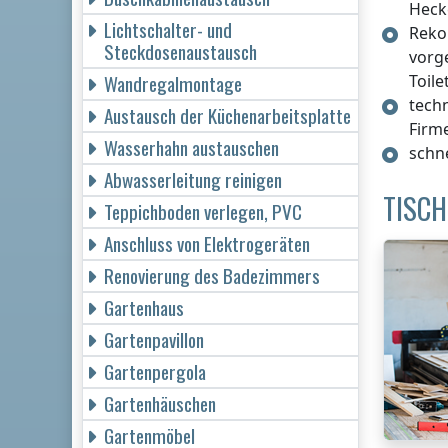
Heck
Lichtschalter- und
Reko
Steckdosenaustausch
vorg
Wandregalmontage
Toile
tech
Austausch der Küchenarbeitsplatte
Firm
Wasserhahn austauschen
schn
Abwasserleitung reinigen
TISC
Teppichboden verlegen, PVC
Anschluss von Elektrogeräten
Renovierung des Badezimmers
Gartenhaus
Gartenpavillon
Gartenpergola
Gartenhäuschen
Gartenmöbel