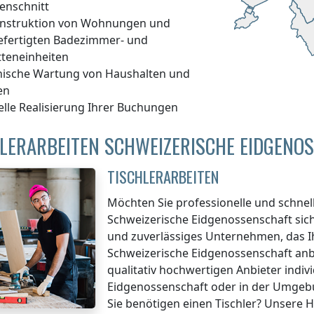
enschnitt
nstruktion von Wohnungen und
efertigten Badezimmer- und
tteneinheiten
nische Wartung von Haushalten und
en
elle Realisierung Ihrer Buchungen
HLERARBEITEN SCHWEIZERISCHE EIDGENO
TISCHLERARBEITEN
Möchten Sie professionelle und schne
Schweizerische Eidgenossenschaft
sich
und zuverlässiges Unternehmen, das 
Schweizerische Eidgenossenschaft
anb
qualitativ hochwertigen Anbieter indiv
Eidgenossenschaft
oder in der Umge
Sie benötigen einen Tischler? Unsere