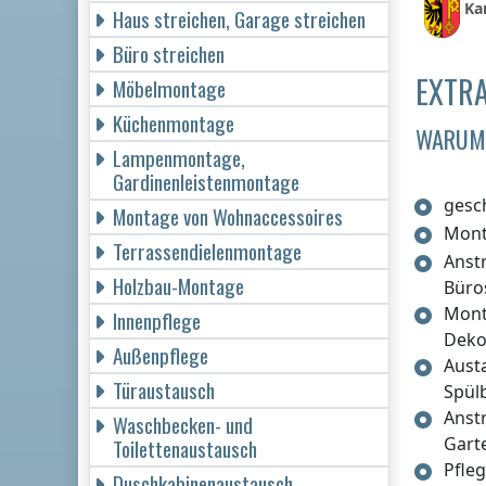
Ka
Haus streichen, Garage streichen
Büro streichen
EXTRA
Möbelmontage
Küchenmontage
WARUM 
Lampenmontage,
Gardinenleistenmontage
gesc
Montage von Wohnaccessoires
Mont
Terrassendielenmontage
Anst
Holzbau-Montage
Büro
Mont
Innenpflege
Deko
Außenpflege
Aust
Türaustausch
Spül
Anst
Waschbecken- und
Gart
Toilettenaustausch
Pfle
Duschkabinenaustausch