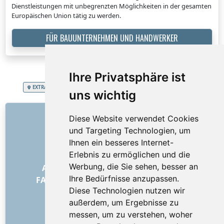
Dienstleistungen mit unbegrenzten Möglichkeiten in der gesamten
Europäischen Union tätig zu werden.
FÜR BAUUNTERNEHMEN UND HANDWERKER
Ihre Privatsphäre ist
EXTRA SERVICES
Schweizerische Eidgenossenschaft
Betonieren
uns wichtig
LINKS
Diese Website verwendet Cookies
und Targeting Technologien, um
Über uns
Ihnen ein besseres Internet-
Wie alles begann
Erlebnis zu ermöglichen und die
Preisliste
Werbung, die Sie sehen, besser an
Allgemeine Geschäftsbedingungen
Ihre Bedürfnisse anzupassen.
FAQ – für Besteller
FAQ – für Anbieter
Diese Technologien nutzen wir
Werbung und Marketing
außerdem, um Ergebnisse zu
Blog
messen, um zu verstehen, woher
Impressum