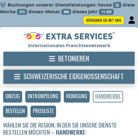
Buchungen unserer Dienstleistungen: heute
diese
32
Woche
diesen Monat
dieses Jahr
313
396
11 255
VERDIENEN SIE MIT UNS
Internationales Franchisenetzwerk
BETONIEREN
SCHWEIZERISCHE EIDGENOSSENSCHAFT
UMZUG
ENTRÜMPELUNG
REINIGUNG
HANDWERKE
BESTELLEN
PREISLISTE
WÄHLEN SIE DIE REGION, IN DER SIE UNSERE DIENSTE
BESTELLEN MÖCHTEN –
HANDWERKE
: