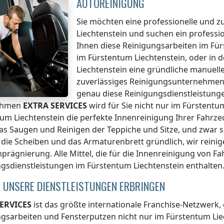
AUTOREINIGUNG
Sie möchten eine professionelle und z
Liechtenstein
und suchen ein professi
Ihnen diese Reinigungsarbeiten
im Für
im Fürstentum Liechtenstein
, oder in
Liechtenstein
eine gründliche manuelle
zuverlässiges Reinigungsunternehmen,
genau diese Reinigungsdienstleistunge
ehmen
EXTRA SERVICES
wird für Sie nicht nur
im Fürstentum
um Liechtenstein
die perfekte Innenreinigung Ihrer Fahrze
das Saugen und Reinigen der Teppiche und Sitze, und zwar s
 die Scheiben und das Armaturenbrett gründlich, wir reinige
prägnierung. Alle Mittel, die für die Innenreinigung von F
ngsdienstleistungen
im Fürstentum Liechtenstein
enthalten
 UNSERE DIENSTLEISTUNGEN ERBRINGEN
ERVICES
ist das größte internationale Franchise-Netzwerk,
ngsarbeiten und Fensterputzen nicht nur
im Fürstentum Lie