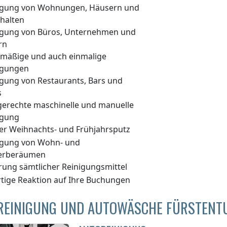
igung von Wohnungen, Häusern und
halten
igung von Büros, Unternehmen und
rn
lmäßige und auch einmalige
igungen
igung von Restaurants, Bars und
s
gerechte maschinelle und manuelle
igung
er Weihnachts- und Frühjahrsputz
igung von Wohn- und
erberäumen
erung sämtlicher Reinigungsmittel
rtige Reaktion auf Ihre Buchungen
REINIGUNG UND AUTOWÄSCHE FÜRSTENTU