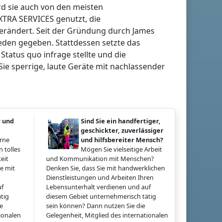
rd sie auch von den meisten
XTRA SERVICES genutzt, die
verändert. Seit der Gründung durch James
ieden gegeben. Stattdessen setzte das
atus quo infrage stellte und die
Sie sperrige, laute Geräte mit nachlassender
r und
Sind Sie ein handfertiger,
geschickter, zuverlässiger
erne
und hilfsbereiter Mensch?
 tolles
Mögen Sie vielseitige Arbeit
eit
und Kommunikation mit Menschen?
e mit
Denken Sie, dass Sie mit handwerklichen
Dienstleistungen und Arbeiten Ihren
uf
Lebensunterhalt verdienen und auf
tig
diesem Gebiet unternehmerisch tätig
ie
sein können? Dann nutzen Sie die
tionalen
Gelegenheit, Mitglied des internationalen