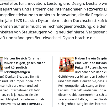
zweifellos für Innovation, Leistung und Design. Deshalb wi
isepartnern und Partnern des internationalen Netzwerks E
ungsdienstleistungen anbieten. Innovation, die die Regeln 
im Jahr 1978 hat sich Dyson nie mit dem Durchschnitt zufr
ehmen auf unermüdliche Technologieentwicklung, die den St
hkeiten von Staubsaugern völlig neu definierte. Vergessen 
aft und ständigem Beutelwechsel. Dyson brachte die...
Halten Sie sich für einen
Haben Sie ein Gespü
zuverlässigen, geschickten
eine Vorliebe für das
und körperlich
Putzen?
Putzen Sie g
leistungsfähigen
und haben Sie dann ein
en?
Denken Sie, dass Sie mit
Gefühl von der blitzenden Sauberk
 und Entrümpelungen Ihren
und dem Duft? Denken Sie, dass Si
terhalt verdienen und auf
Reinigungsdienstleistungen Ihren
ebiet unternehmerisch tätig
Lebensunterhalt verdienen und a
en? Falls ja, nutzen Sie die
diesem Gebiet unternehmerisch tä
eit, Mitglied des internationalen
sein können? Falls ja, nutzen Sie d
senetzwerks
EXTRA SERVICES
zu
Gelegenheit, Mitglied des interna