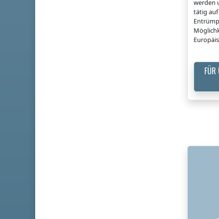
werden u
tätig a
Entrümp
Möglichk
Europäis
FÜR