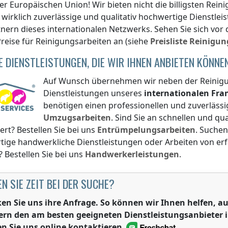
er Europäischen Union! Wir bieten nicht die billigsten Rei
wirklich zuverlässige und qualitativ hochwertige Dienstl
nern dieses internationalen Netzwerks. Sehen Sie sich vor
reise für Reinigungsarbeiten an (siehe
Preisliste
Reinigun
E DIENSTLEISTUNGEN, DIE WIR IHNEN ANBIETEN KÖNNE
Auf Wunsch übernehmen wir neben der Reinigun
Dienstleistungen unseres
internationalen Fr
benötigen einen professionellen und zuverlässi
Umzugsarbeiten
. Sind Sie an schnellen und q
iert? Bestellen Sie bei uns
Entrümpelungsarbeiten
. Suchen
tige handwerkliche Dienstleistungen oder Arbeiten von e
? Bestellen Sie bei uns
Handwerkerleistungen
.
N SIE ZEIT BEI DER SUCHE?
ken Sie uns ihre Anfrage. So können wir Ihnen helfen,
ern den am besten geeigneten Dienstleistungsanbieter 
n Sie uns online kontaktieren
.