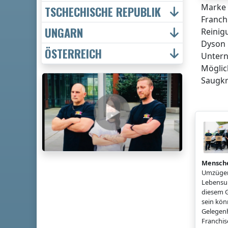
Marke 
TSCHECHISCHE REPUBLIK
Franch
UNGARN
Reinig
Dyson 
ÖSTERREICH
Untern
Möglic
Saugkr
Mensch
Umzügen
Lebensun
diesem G
sein könn
Gelegenh
Franchi