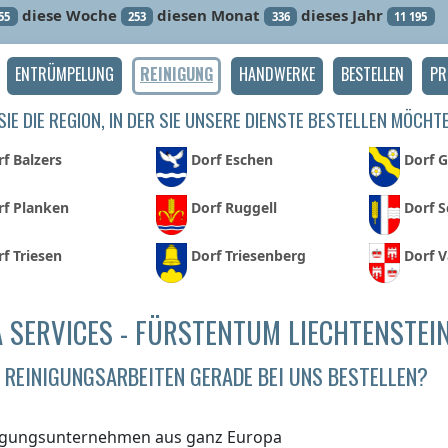
diese Woche
diesen Monat
dieses Jahr
55
253
336
11 195
ENTRÜMPELUNG
REINIGUNG
HANDWERKE
BESTELLEN
PR
IE DIE REGION, IN DER SIE UNSERE DIENSTE BESTELLEN MÖCHT
f Balzers
Dorf Eschen
Dorf 
rf Planken
Dorf Ruggell
Dorf 
f Triesen
Dorf Triesenberg
Dorf 
 SERVICES - FÜRSTENTUM LIECHTENSTEI
REINIGUNGSARBEITEN GERADE BEI UNS BESTELLEN?
igungsunternehmen aus ganz Europa