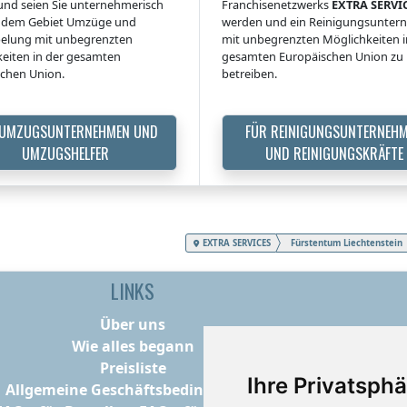
nd seien Sie unternehmerisch
Franchisenetzwerks
EXTRA SERVI
uf dem Gebiet Umzüge und
werden und ein Reinigungsunte
elung mit unbegrenzten
mit unbegrenzten Möglichkeiten i
eiten in der gesamten
gesamten Europäischen Union zu
chen Union.
betreiben.
 UMZUGSUNTERNEHMEN UND
FÜR REINIGUNGSUNTERNEH
UMZUGSHELFER
UND REINIGUNGSKRÄFTE
EXTRA SERVICES
Fürstentum Liechtenstein
LINKS
Über uns
Wie alles begann
Preisliste
Ihre Privatsphä
Allgemeine Geschäftsbedingungen