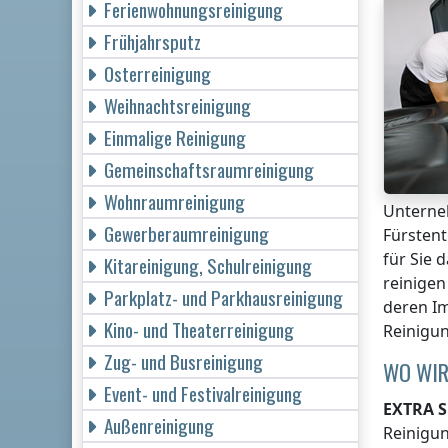
Ferienwohnungsreinigung
Frühjahrsputz
Osterreinigung
Weihnachtsreinigung
Einmalige Reinigung
Gemeinschaftsraumreinigung
Wohnraumreinigung
Untern
Gewerberaumreinigung
Fürstent
für Sie 
Kitareinigung, Schulreinigung
reinigen
Parkplatz- und Parkhausreinigung
deren Im
Kino- und Theaterreinigung
Reinigu
Zug- und Busreinigung
WO WIR
Event- und Festivalreinigung
EXTRA S
Außenreinigung
Reinigu