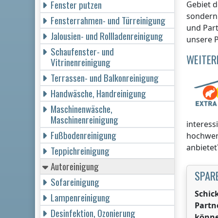
Fenster putzen
Gebiet d
sondern 
Fensterrahmen- und Türreinigung
und Part
Jalousien- und Rollladenreinigung
unsere P
Schaufenster- und
WEITER
Vitrinenreinigung
Terrassen- und Balkonreinigung
Handwäsche, Handreinigung
Maschinenwäsche,
Maschinenreinigung
interess
Fußbodenreinigung
hochwer
anbietet
Teppichreinigung
Autoreinigung
SPARE
Sofareinigung
Schic
Lampenreinigung
Partn
Desinfektion, Ozonierung
könne