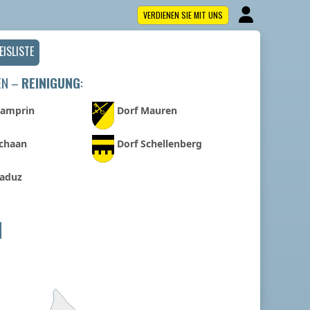
VERDIENEN SIE MIT UNS
EISLISTE
EN –
REINIGUNG
:
Gamprin
Dorf Mauren
Schaan
Dorf Schellenberg
Vaduz
N