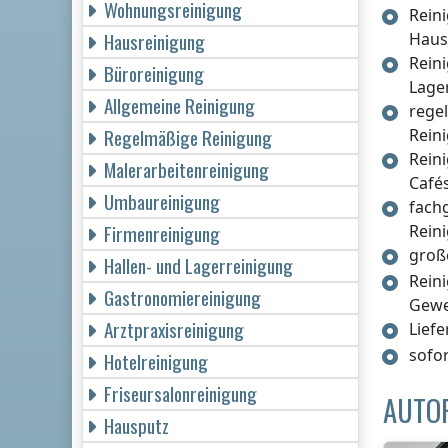
Wohnungsreinigung
Rein
Hausreinigung
Haus
Rein
Büroreinigung
Lage
Allgemeine Reinigung
rege
Regelmäßige Reinigung
Rein
Rein
Malerarbeitenreinigung
Café
Umbaureinigung
fach
Firmenreinigung
Rein
groß
Hallen- und Lagerreinigung
Rein
Gastronomiereinigung
Gew
Arztpraxisreinigung
Lief
sofo
Hotelreinigung
Friseursalonreinigung
AUTO
Hausputz