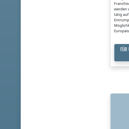
Franchi
werden u
tätig a
Entrümp
Möglichk
Europäis
FÜR