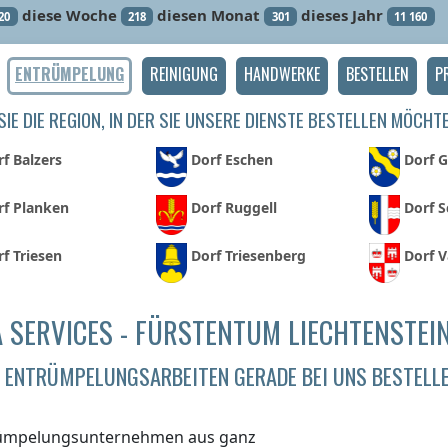
diese Woche
diesen Monat
dieses Jahr
20
218
301
11 160
ENTRÜMPELUNG
REINIGUNG
HANDWERKE
BESTELLEN
P
IE DIE REGION, IN DER SIE UNSERE DIENSTE BESTELLEN MÖCHT
f Balzers
Dorf Eschen
Dorf 
rf Planken
Dorf Ruggell
Dorf 
f Triesen
Dorf Triesenberg
Dorf 
 SERVICES - FÜRSTENTUM LIECHTENSTEI
ENTRÜMPELUNGSARBEITEN GERADE BEI UNS BESTELL
ümpelungsunternehmen aus ganz