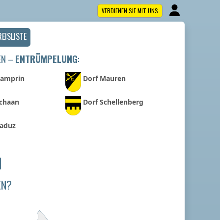
VERDIENEN SIE MIT UNS
REISLISTE
EN –
ENTRÜMPELUNG
:
Gamprin
Dorf Mauren
Schaan
Dorf Schellenberg
Vaduz
N
EN?