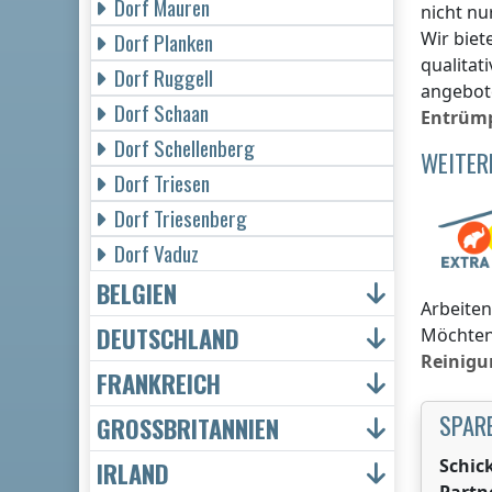
Dorf Mauren
nicht nu
Wir biet
Dorf Planken
qualitat
Dorf Ruggell
angebot
Dorf Schaan
Entrüm
Dorf Schellenberg
WEITER
Dorf Triesen
Dorf Triesenberg
Dorf Vaduz
BELGIEN
Arbeiten
DEUTSCHLAND
Möchten 
Reinigu
FRANKREICH
SPARE
GROSSBRITANNIEN
Schic
IRLAND