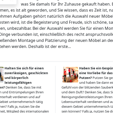
was Sie damals für Ihr Zuhause gekauft haben. E
en, es ist alt geworden, und Sie wissen, dass es Zeit ist,
hmen Aufgaben gehört natürlich die Auswahl neuer Möbel
osten wird, ist die Begeisterung und Freude, sich schöne, 
en, unbezahlbar. Bei der Auswahl werden Sie für einen Mo
Dinge verbunden ist, einschließlich des recht anspruchsvol
ießenden Montage und Platzierung der neuen Möbel an dem 
tehen werden. Deshalb ist der erste...
Halten Sie sich für einen
Haben Sie ein Gespü
zuverlässigen, geschickten
eine Vorliebe für das
und körperlich
Putzen?
Putzen Sie g
leistungsfähigen
und haben Sie dann ein
en?
Denken Sie, dass Sie mit
Gefühl von der blitzenden Sauberk
 und Entrümpelungen Ihren
und dem Duft? Denken Sie, dass Si
terhalt verdienen und auf
Reinigungsdienstleistungen Ihren
ebiet unternehmerisch tätig
Lebensunterhalt verdienen und a
en? Falls ja, nutzen Sie die
diesem Gebiet unternehmerisch tä
eit, Mitglied des internationalen
sein können? Falls ja, nutzen Sie d