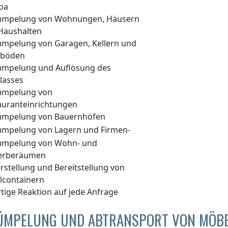
pa
ümpelung von Wohnungen, Häusern
Haushalten
ümpelung von Garagen, Kellern und
hböden
ümpelung und Auflösung des
lasses
ümpelung von
auranteinrichtungen
ümpelung von Bauernhöfen
ümpelung von Lagern und Firmen-
ümpelung von Wohn- und
erberäumen
rstellung und Bereitstellung von
llcontainern
tige Reaktion auf jede Anfrage
ÜMPELUNG UND ABTRANSPORT VON MÖB