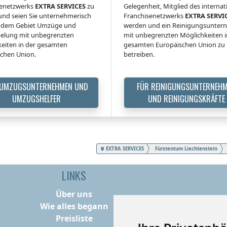
senetzwerks
EXTRA SERVICES
zu
Gelegenheit, Mitglied des interna
nd seien Sie unternehmerisch
Franchisenetzwerks
EXTRA SERVI
uf dem Gebiet Umzüge und
werden und ein Reinigungsunte
elung mit unbegrenzten
mit unbegrenzten Möglichkeiten i
eiten in der gesamten
gesamten Europäischen Union zu
chen Union.
betreiben.
 UMZUGSUNTERNEHMEN UND
FÜR REINIGUNGSUNTERNEH
UMZUGSHELFER
UND REINIGUNGSKRÄFTE
EXTRA SERVICES
Fürstentum Liechtenstein
LINKS
Über uns
Wie alles begann
Preisliste