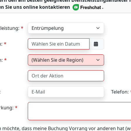
ern den am besten geeigneten Dienstleistungsanbieter 
n Sie uns online kontaktieren
.
leistung:
:
n:
:
Telefon:
kung:
h möchte, dass meine Buchung Vorrang vor anderen hat (wi