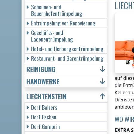
LIECH
Scheunen- und
Bauernhofentrümpelung
Entrümpelung vor Renovierung
Geschäfts- und
Ladenentrümpelung
Hotel- und Herbergsentrümpelung
Restaurant- und Barentrümpelung
REINIGUNG
auf dies
HANDWERKE
die Entr
Kellern 
LIECHTENSTEIN
Dienste 
Dorf Balzers
anbiete
Dorf Eschen
WO WIR
Dorf Gamprin
EXTRA S