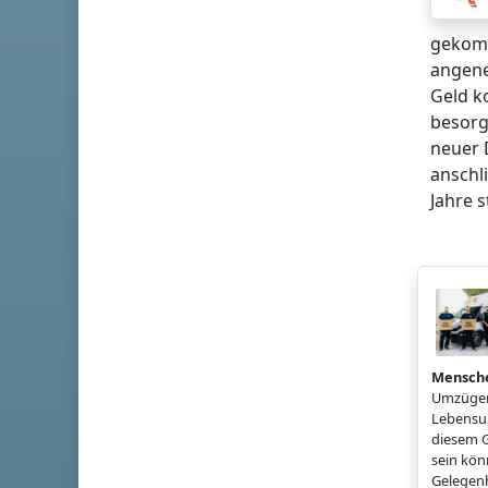
gekomm
angene
Geld k
besorg
neuer 
anschl
Jahre s
Mensch
Umzügen
Lebensun
diesem G
sein könn
Gelegenh