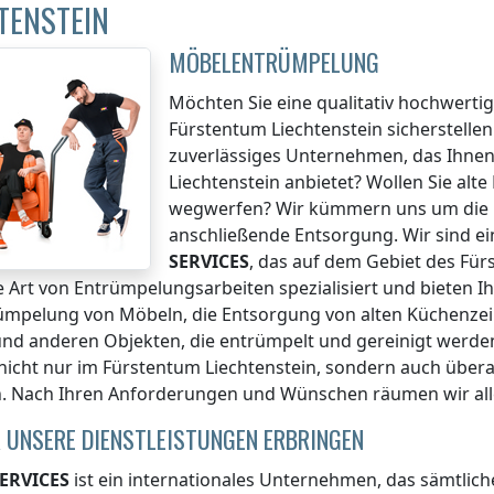
TENSTEIN
MÖBELENTRÜMPELUNG
Möchten Sie eine qualitativ hochwert
Fürstentum Liechtenstein
sicherstellen
zuverlässiges Unternehmen, das Ihne
Liechtenstein
anbietet? Wollen Sie alt
wegwerfen? Wir kümmern uns um die 
anschließende Entsorgung. Wir sind ei
SERVICES
, das auf dem Gebiet
des Für
e Art von Entrümpelungsarbeiten spezialisiert und bieten I
ümpelung von Möbeln, die Entsorgung von alten Küchenzei
und anderen Objekten, die entrümpelt und gereinigt werde
nicht nur
im Fürstentum Liechtenstein
, sondern auch übera
n. Nach Ihren Anforderungen und Wünschen räumen wir all
 UNSERE DIENSTLEISTUNGEN ERBRINGEN
ERVICES
ist ein internationales Unternehmen, das sämtli