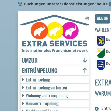
Buchungen unserer Dienstleistungen: heute
UMZUG
WÄHLEN S
Dor
Internationales Franchisenetzwerk
Do
UMZUG
Dor
ENTRÜMPELUNG
Entrümpelung
EXTRA
Entrümpelungsarbeiten
WARUM 
Wohnungsentrümpelung
Hausentrümpelung
Entr