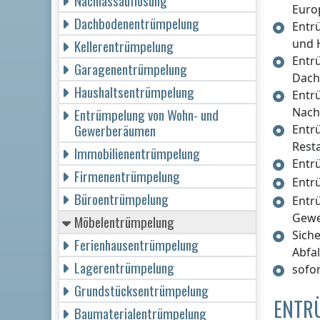
Nachlassauflösung
Euro
Dachbodenentrümpelung
Entr
und 
Kellerentrümpelung
Entr
Garagenentrümpelung
Dac
Haushaltsentrümpelung
Entr
Nach
Entrümpelung von Wohn- und
Gewerberäumen
Entr
Rest
Immobilienentrümpelung
Entr
Firmenentrümpelung
Entr
Büroentrümpelung
Entr
Gew
Möbelentrümpelung
Siche
Ferienhausentrümpelung
Abfa
Lagerentrümpelung
sofor
Grundstücksentrümpelung
ENTR
Baumaterialentrümpelung