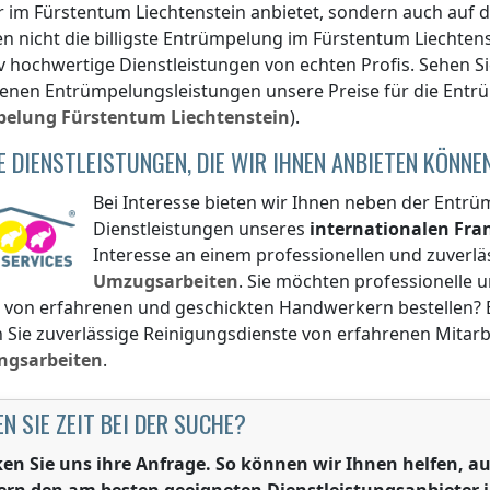
r
im Fürstentum Liechtenstein
anbietet, sondern auch auf 
en nicht die billigste Entrümpelung
im Fürstentum Liechtens
iv hochwertige Dienstleistungen von echten Profis. Sehen Si
enen Entrümpelungsleistungen unsere Preise für die Entr
pelung
Fürstentum Liechtenstein
).
E DIENSTLEISTUNGEN, DIE WIR IHNEN ANBIETEN KÖNNE
Bei Interesse bieten wir Ihnen neben der Entrü
Dienstleistungen unseres
internationalen Fr
Interesse an einem professionellen und zuverlä
Umzugsarbeiten
. Sie möchten professionelle
 von erfahrenen und geschickten Handwerkern bestellen? B
Sie zuverlässige Reinigungsdienste von erfahrenen Mitarbe
ngsarbeiten
.
N SIE ZEIT BEI DER SUCHE?
ken Sie uns ihre Anfrage. So können wir Ihnen helfen,