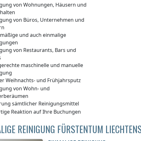
igung von Wohnungen, Häusern und
halten
igung von Büros, Unternehmen und
rn
lmäßige und auch einmalige
igungen
igung von Restaurants, Bars und
s
gerechte maschinelle und manuelle
igung
er Weihnachts- und Frühjahrsputz
igung von Wohn- und
erberäumen
erung sämtlicher Reinigungsmittel
rtige Reaktion auf Ihre Buchungen
LIGE REINIGUNG FÜRSTENTUM LIECHTENS