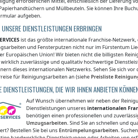
igung erforderlichen Mittel, einschließlich der Lieferung vo
Papierhandtüchern und Müllbeuteln. Sie können Ihre Buch
ormular aufgeben.
 UNSERE DIENSTLEISTUNGEN ERBRINGEN
ERVICES
ist das größte internationale Franchise-Netzwerk,
ngsarbeiten und Fensterputzen nicht nur
im Fürstentum Lie
er Europäischen Union! Wir bieten nicht die billigsten Rei
wirklich zuverlässige und qualitativ hochwertige Dienstl
nern dieses internationalen Netzwerks. Sehen Sie sich vor
reise für Reinigungsarbeiten an (siehe
Preisliste
Reinigun
E DIENSTLEISTUNGEN, DIE WIR IHNEN ANBIETEN KÖNNE
Auf Wunsch übernehmen wir neben der Reinigun
Dienstleistungen unseres
internationalen Fr
benötigen einen professionellen und zuverlässi
Umzugsarbeiten
. Sind Sie an schnellen und q
iert? Bestellen Sie bei uns
Entrümpelungsarbeiten
. Suchen
tige handwerkliche Dienstleistungen oder Arbeiten von e