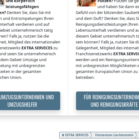
und körperlich
Putzen?
Putzen Sie g
leistungsfähigen
und haben Sie dann ein
en?
Denken Sie, dass Sie mit
Gefühl von der blitzenden Sauberk
 und Entrümpelungen Ihren
und dem Duft? Denken Sie, dass Si
terhalt verdienen und auf
Reinigungsdienstleistungen Ihren
ebiet unternehmerisch tätig
Lebensunterhalt verdienen und a
en? Falls ja, nutzen Sie die
diesem Gebiet unternehmerisch tä
eit, Mitglied des internationalen
sein können? Falls ja, nutzen Sie d
senetzwerks
EXTRA SERVICES
zu
Gelegenheit, Mitglied des interna
nd seien Sie unternehmerisch
Franchisenetzwerks
EXTRA SERVI
uf dem Gebiet Umzüge und
werden und ein Reinigungsunte
elung mit unbegrenzten
mit unbegrenzten Möglichkeiten i
eiten in der gesamten
gesamten Europäischen Union zu
chen Union.
betreiben.
 UMZUGSUNTERNEHMEN UND
FÜR REINIGUNGSUNTERNEH
UMZUGSHELFER
UND REINIGUNGSKRÄFTE
EXTRA SERVICES
Fürstentum Liechtenstein