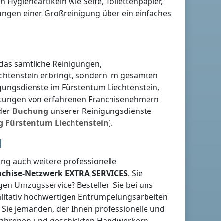
n Hygieneartikeln wie Seife, Toilettenpapier,
ungen einer Großreinigung über ein einfaches
 das sämtliche Reinigungen,
chtenstein
erbringt, sondern im gesamten
nigungsdienste
im Fürstentum Liechtenstein
,
eistungen von erfahrenen Franchisenehmern
 der
Buchung
unserer Reinigungsdienste
g
Fürstentum Liechtenstein
).
N
g auch weitere professionelle
anchise-Netzwerk
EXTRA SERVICES
. Sie
gen Umzugsservice? Bestellen Sie bei uns
ualitativ hochwertigen Entrümpelungsarbeiten
 Sie jemanden, der Ihnen professionelle und
rfahrenen und geschickten Handwerkern