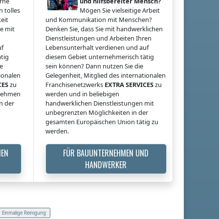
erne
und hilfsbereiter Mensch?
 tolles
Mögen Sie vielseitige Arbeit
eit
und Kommunikation mit Menschen?
e mit
Denken Sie, dass Sie mit handwerklichen
Dienstleistungen und Arbeiten Ihren
uf
Lebensunterhalt verdienen und auf
tig
diesem Gebiet unternehmerisch tätig
ie
sein können? Dann nutzen Sie die
tionalen
Gelegenheit, Mitglied des internationalen
CES
zu
Franchisenetzwerks
EXTRA SERVICES
zu
rnehmen
werden und in beliebigen
n der
handwerklichen Dienstleistungen mit
unbegrenzten Möglichkeiten in der
gesamten Europäischen Union tätig zu
werden.
MEN
FÜR BAUUNTERNEHMEN UND
HANDWERKER
Einmalige Reinigung