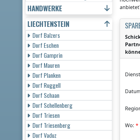
HANDWERKE
anbietet
LIECHTENSTEIN
SPARE
Dorf Balzers
Schic
Dorf Eschen
Partn
könne
Dorf Gamprin
Dorf Mauren
Dorf Planken
Dienst
Dorf Ruggell
Datum
Dorf Schaan
Dorf Schellenberg
Regio
Dorf Triesen
Dorf Triesenberg
Wo:
Dorf Vaduz