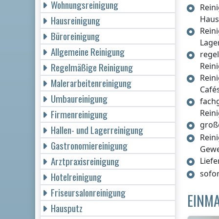
Wohnungsreinigung
Rein
Hausreinigung
Haus
Rein
Büroreinigung
Lage
Allgemeine Reinigung
rege
Regelmäßige Reinigung
Rein
Rein
Malerarbeitenreinigung
Café
Umbaureinigung
fach
Firmenreinigung
Rein
groß
Hallen- und Lagerreinigung
Rein
Gastronomiereinigung
Gew
Arztpraxisreinigung
Lief
sofo
Hotelreinigung
Friseursalonreinigung
EINMA
Hausputz