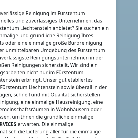
uverlässige Reinigung
im Fürstentum
onelles und zuverlässiges Unternehmen, das
stentum Liechtenstein
anbietet? Sie suchen ein
inmalige und gründliche Reinigung Ihres
ts oder eine einmalige große Büroreinigung
 der unmittelbaren Umgebung
des Fürstentum
uverlässigste Reinigungsunternehmen in der
en Reinigungen sicherstellt. Wir sind ein
gsarbeiten nicht nur
im Fürstentum
htenstein
erbringt. Unser gut etabliertes
 Fürstentum Liechtenstein
sowie überall in der
gen, schnell und mit Qualität sicherstellen
inigung, eine einmalige Hausreinigung, eine
 Gemeinschaftsräumen in Wohnhäusern oder
sen, um Ihnen die gründliche einmalige
RVICES
erwarten. Die einmalige
tisch die Lieferung aller für die einmalige