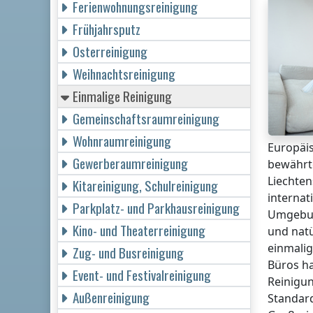
Ferienwohnungsreinigung
Frühjahrsputz
Osterreinigung
Weihnachtsreinigung
Einmalige Reinigung
Gemeinschaftsraumreinigung
Wohnraumreinigung
Europäis
Gewerberaumreinigung
bewährt
Liechten
Kitareinigung, Schulreinigung
internat
Parkplatz- und Parkhausreinigung
Umgebung
Kino- und Theaterreinigung
und natü
einmali
Zug- und Busreinigung
Büros ha
Event- und Festivalreinigung
Reinigun
Außenreinigung
Standar