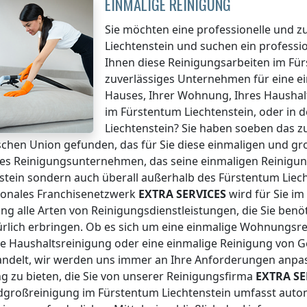
EINMALIGE REINIGUNG
Sie möchten eine professionelle und z
Liechtenstein
und suchen ein professi
Ihnen diese Reinigungsarbeiten
im Für
zuverlässiges Unternehmen für eine e
Hauses, Ihrer Wohnung, Ihres Haushal
im Fürstentum Liechtenstein
, oder in
Liechtenstein
? Sie haben soeben das z
chen Union gefunden, das für Sie diese einmaligen und groß
es Reinigungsunternehmen, das seine einmaligen Reinigun
stein
sondern auch überall
außerhalb des Fürstentum Liec
ionales Franchisenetzwerk
EXTRA SERVICES
wird für Sie
im
 alle Arten von Reinigungsdienstleistungen, die Sie benöti
rlich erbringen. Ob es sich um eine einmalige Wohnungsre
ge Haushaltsreinigung oder eine einmalige Reinigung von
ndelt, wir werden uns immer an Ihre Anforderungen anpas
g zu bieten, die Sie von unserer Reinigungsfirma
EXTRA SE
dgroßreinigung
im Fürstentum Liechtenstein
umfasst automa