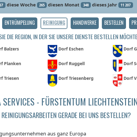
diese Woche
diesen Monat
dieses Jahr
67
265
348
11 207
ENTRÜMPELUNG
REINIGUNG
HANDWERKE
BESTELLEN
PR
IE DIE REGION, IN DER SIE UNSERE DIENSTE BESTELLEN MÖCHT
f Balzers
Dorf Eschen
Dorf 
rf Planken
Dorf Ruggell
Dorf 
f Triesen
Dorf Triesenberg
Dorf 
 SERVICES - FÜRSTENTUM LIECHTENSTEI
REINIGUNGSARBEITEN GERADE BEI UNS BESTELLEN?
igungsunternehmen aus ganz Europa