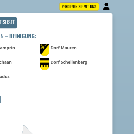
VERDIENEN SIE MIT UNS
EISLISTE
EN –
REINIGUNG
:
Gamprin
Dorf Mauren
Schaan
Dorf Schellenberg
Vaduz
N