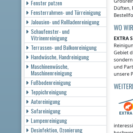
Großrein
Fenster putzen
Düften, 
Fensterrahmen- und Türreinigung
Bestellf
Jalousien- und Rollladenreinigung
WO WIR
Schaufenster- und
Vitrinenreinigung
EXTRA S
Reinigu
Terrassen- und Balkonreinigung
Gebiet d
Handwäsche, Handreinigung
sondern 
Maschinenwäsche,
und Part
Maschinenreinigung
unsere P
Fußbodenreinigung
WEITER
Teppichreinigung
Autoreinigung
Sofareinigung
Lampenreinigung
interess
Desinfektion, Ozonierung
hochwer