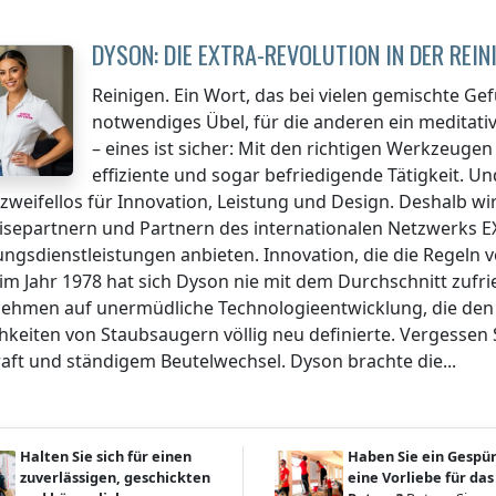
DYSON: DIE EXTRA-REVOLUTION IN DER REI
Reinigen. Ein Wort, das bei vielen gemischte Gefü
notwendiges Übel, für die anderen ein meditativ
– eines ist sicher: Mit den richtigen Werkzeug
effiziente und sogar befriedigende Tätigkeit. U
zweifellos für Innovation, Leistung und Design. Deshalb wi
isepartnern und Partnern des internationalen Netzwerks E
ungsdienstleistungen anbieten. Innovation, die die Regeln 
im Jahr 1978 hat sich Dyson nie mit dem Durchschnitt zufr
ehmen auf unermüdliche Technologieentwicklung, die den St
hkeiten von Staubsaugern völlig neu definierte. Vergessen 
aft und ständigem Beutelwechsel. Dyson brachte die...
Halten Sie sich für einen
Haben Sie ein Gespü
zuverlässigen, geschickten
eine Vorliebe für das