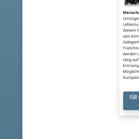
Mensch
Umzügen
Lebensun
diesem G
sein könn
Gelegenh
Franchi
werden u
tätig a
Entrümp
Möglichk
Europäis
FÜR