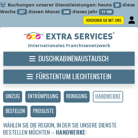
Buchungen unserer Dienstleistungen: heute
diese
59
Woche
diesen Monat
dieses Jahr
257
340
11 199
VERDIENEN SIE MIT UNS
Internationales Franchisenetzwerk
DUSCHKABINENAUSTAUSCH
FÜRSTENTUM LIECHTENSTEIN
UMZUG
ENTRÜMPELUNG
REINIGUNG
HANDWERKE
BESTELLEN
PREISLISTE
WÄHLEN SIE DIE REGION, IN DER SIE UNSERE DIENSTE
BESTELLEN MÖCHTEN –
HANDWERKE
: