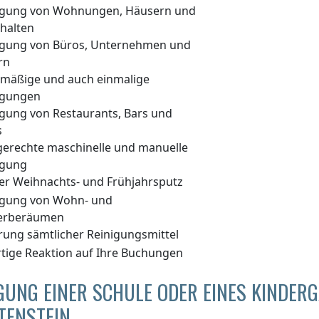
igung von Wohnungen, Häusern und
halten
igung von Büros, Unternehmen und
rn
lmäßige und auch einmalige
igungen
igung von Restaurants, Bars und
s
gerechte maschinelle und manuelle
igung
er Weihnachts- und Frühjahrsputz
igung von Wohn- und
erberäumen
erung sämtlicher Reinigungsmittel
rtige Reaktion auf Ihre Buchungen
GUNG EINER SCHULE ODER EINES KINDE
TENSTEIN