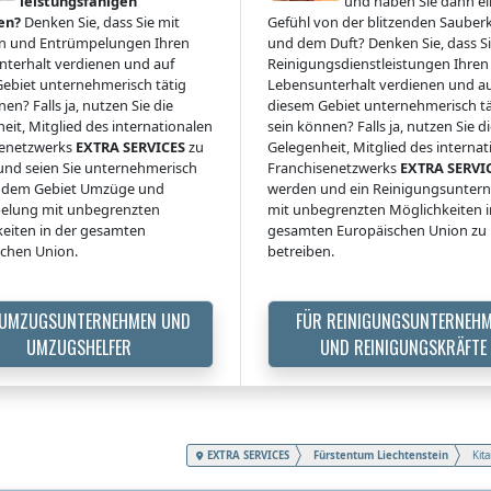
leistungsfähigen
und haben Sie dann ein
en?
Denken Sie, dass Sie mit
Gefühl von der blitzenden Sauberk
 und Entrümpelungen Ihren
und dem Duft? Denken Sie, dass Si
terhalt verdienen und auf
Reinigungsdienstleistungen Ihren
ebiet unternehmerisch tätig
Lebensunterhalt verdienen und a
en? Falls ja, nutzen Sie die
diesem Gebiet unternehmerisch tä
eit, Mitglied des internationalen
sein können? Falls ja, nutzen Sie d
senetzwerks
EXTRA SERVICES
zu
Gelegenheit, Mitglied des interna
nd seien Sie unternehmerisch
Franchisenetzwerks
EXTRA SERVI
uf dem Gebiet Umzüge und
werden und ein Reinigungsunte
elung mit unbegrenzten
mit unbegrenzten Möglichkeiten i
eiten in der gesamten
gesamten Europäischen Union zu
chen Union.
betreiben.
 UMZUGSUNTERNEHMEN UND
FÜR REINIGUNGSUNTERNEH
UMZUGSHELFER
UND REINIGUNGSKRÄFTE
EXTRA SERVICES
Fürstentum Liechtenstein
Kit