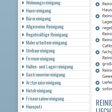
Wohnungsreinigung
Rein
Hausreinigung
Haus
Rein
Büroreinigung
Lage
Allgemeine Reinigung
rege
Regelmäßige Reinigung
Rein
Rein
Malerarbeitenreinigung
Café
Umbaureinigung
fach
Firmenreinigung
Rein
groß
Hallen- und Lagerreinigung
Rein
Gastronomiereinigung
Gew
Arztpraxisreinigung
Lief
sofo
Hotelreinigung
Friseursalonreinigung
REINI
Hausputz
LIECH