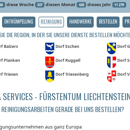
diese Woche
diesen Monat
dieses Jahr
56
337
420
11 279
ENTRÜMPELUNG
REINIGUNG
HANDWERKE
BESTELLEN
PR
IE DIE REGION, IN DER SIE UNSERE DIENSTE BESTELLEN MÖCHT
f Balzers
Dorf Eschen
Dorf 
rf Planken
Dorf Ruggell
Dorf 
f Triesen
Dorf Triesenberg
Dorf 
 SERVICES - FÜRSTENTUM LIECHTENSTEI
REINIGUNGSARBEITEN GERADE BEI UNS BESTELLEN?
igungsunternehmen aus ganz Europa