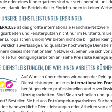
hule oder eines Kindergartens sind wir stets bemüht, uns
en, damit der Betrieb dieser Einrichtungen in keiner Weise
 UNSERE DIENSTLEISTUNGEN ERBRINGEN
ERVICES
ist das größte internationale Franchise-Netzwerk,
ngsarbeiten und Fensterputzen nicht nur
im Fürstentum Lie
er Europäischen Union! Wir bieten nicht die billigsten Rei
wirklich zuverlässige und qualitativ hochwertige Dienstl
nern dieses internationalen Netzwerks. Sehen Sie sich vor
reise für Reinigungsarbeiten an (siehe
Preisliste
Reinigun
E DIENSTLEISTUNGEN, DIE WIR IHNEN ANBIETEN KÖNNE
Auf Wunsch übernehmen wir neben der Reinigun
Dienstleistungen unseres
internationalen Fr
benötigen einen professionellen und zuverlässi
Umzugsarbeiten
. Sind Sie an schnellen und q
iert? Bestellen Sie bei uns
Entrümpelungsarbeiten
. Suchen
tige handwerkliche Dienstleistungen oder Arbeiten von e