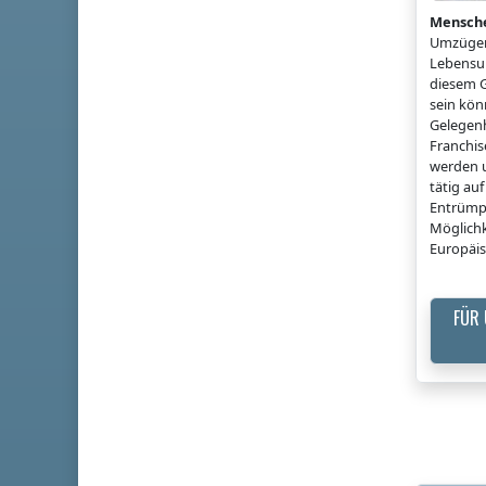
Mensch
Umzügen
Lebensun
diesem G
sein könn
Gelegenh
Franchi
werden u
tätig a
Entrümp
Möglichk
Europäis
FÜR