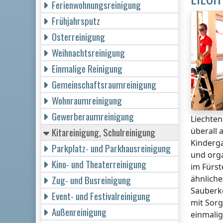
Ferienwohnungsreinigung
Frühjahrsputz
Osterreinigung
Weihnachtsreinigung
Einmalige Reinigung
Gemeinschaftsraumreinigung
Wohnraumreinigung
Gewerberaumreinigung
Liechten
Kitareinigung, Schulreinigung
überall
Kinderga
Parkplatz- und Parkhausreinigung
und orga
Kino- und Theaterreinigung
im Fürst
Zug- und Busreinigung
ähnliche
Sauberke
Event- und Festivalreinigung
mit Sorg
Außenreinigung
einmalig