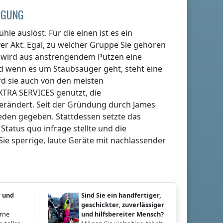
NIGUNG
hle auslöst. Für die einen ist es ein
er Akt. Egal, zu welcher Gruppe Sie gehören
en wird aus anstrengendem Putzen eine
nd wenn es um Staubsauger geht, steht eine
rd sie auch von den meisten
XTRA SERVICES genutzt, die
verändert. Seit der Gründung durch James
ieden gegeben. Stattdessen setzte das
atus quo infrage stellte und die
Sie sperrige, laute Geräte mit nachlassender
r und
Sind Sie ein handfertiger,
geschickter, zuverlässiger
erne
und hilfsbereiter Mensch?