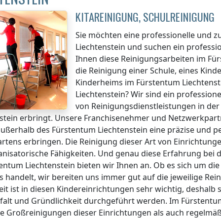
KITAREINIGUNG, SCHULREINIGUNG
Sie möchten eine professionelle und z
Liechtenstein
und suchen ein professi
Ihnen diese Reinigungsarbeiten
im Für
die Reinigung einer Schule, eines Kind
Kinderheims
im Fürstentum Liechtenst
Liechtenstein
? Wir sind ein profession
von Reinigungsdienstleistungen in 
stein
erbringt. Unsere Franchisenehmer und Netzwerkpar
außerhalb des Fürstentum Liechtenstein
eine präzise und p
rtens erbringen. Die Reinigung dieser Art von Einrichtung
nisatorische Fähigkeiten. Und genau diese Erfahrung bei 
entum Liechtenstein
bieten wir Ihnen an. Ob es sich um die 
s handelt, wir bereiten uns immer gut auf die jeweilige Rei
it ist in diesen Kindereinrichtungen sehr wichtig, deshalb 
falt und Gründlichkeit durchgeführt werden.
Im Fürstentum
e Großreinigungen dieser Einrichtungen als auch regelmäß