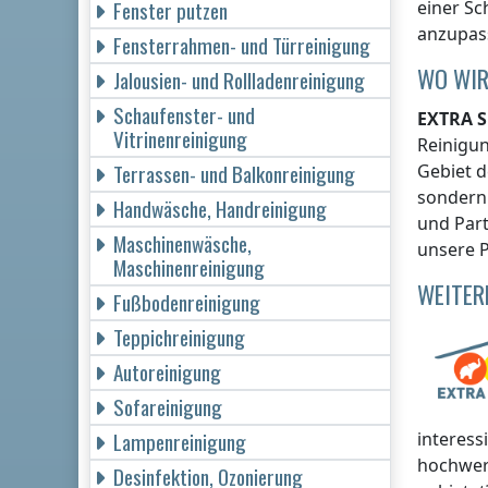
Fenster putzen
einer Sc
anzupass
Fensterrahmen- und Türreinigung
WO WIR
Jalousien- und Rollladenreinigung
Schaufenster- und
EXTRA S
Vitrinenreinigung
Reinigu
Terrassen- und Balkonreinigung
Gebiet d
sondern 
Handwäsche, Handreinigung
und Part
Maschinenwäsche,
unsere P
Maschinenreinigung
WEITER
Fußbodenreinigung
Teppichreinigung
Autoreinigung
Sofareinigung
Lampenreinigung
interess
hochwer
Desinfektion, Ozonierung