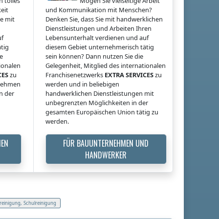
 tolles
Mögen Sie vielseitige Arbeit
eit
und Kommunikation mit Menschen?
e mit
Denken Sie, dass Sie mit handwerklichen
Dienstleistungen und Arbeiten Ihren
uf
Lebensunterhalt verdienen und auf
tig
diesem Gebiet unternehmerisch tätig
ie
sein können? Dann nutzen Sie die
tionalen
Gelegenheit, Mitglied des internationalen
CES
zu
Franchisenetzwerks
EXTRA SERVICES
zu
rnehmen
werden und in beliebigen
n der
handwerklichen Dienstleistungen mit
unbegrenzten Möglichkeiten in der
gesamten Europäischen Union tätig zu
werden.
MEN
FÜR BAUUNTERNEHMEN UND
HANDWERKER
areinigung, Schulreinigung