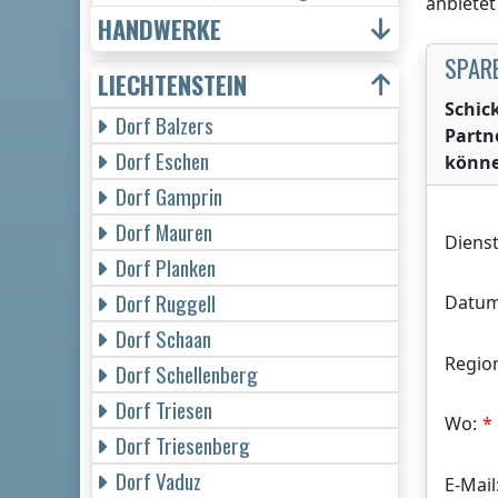
anbietet
HANDWERKE
SPARE
LIECHTENSTEIN
Schic
Dorf Balzers
Partn
Dorf Eschen
könne
Dorf Gamprin
Dorf Mauren
Dienst
Dorf Planken
Dorf Ruggell
Datum
Dorf Schaan
Regio
Dorf Schellenberg
Dorf Triesen
Wo:
Dorf Triesenberg
Dorf Vaduz
E-Mail