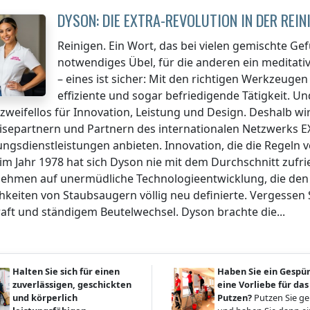
DYSON: DIE EXTRA-REVOLUTION IN DER REI
Reinigen. Ein Wort, das bei vielen gemischte Gefü
notwendiges Übel, für die anderen ein meditativ
– eines ist sicher: Mit den richtigen Werkzeug
effiziente und sogar befriedigende Tätigkeit. U
zweifellos für Innovation, Leistung und Design. Deshalb wi
isepartnern und Partnern des internationalen Netzwerks E
ungsdienstleistungen anbieten. Innovation, die die Regeln 
im Jahr 1978 hat sich Dyson nie mit dem Durchschnitt zufr
ehmen auf unermüdliche Technologieentwicklung, die den St
hkeiten von Staubsaugern völlig neu definierte. Vergessen 
aft und ständigem Beutelwechsel. Dyson brachte die...
Halten Sie sich für einen
Haben Sie ein Gespü
zuverlässigen, geschickten
eine Vorliebe für das
und körperlich
Putzen?
Putzen Sie g