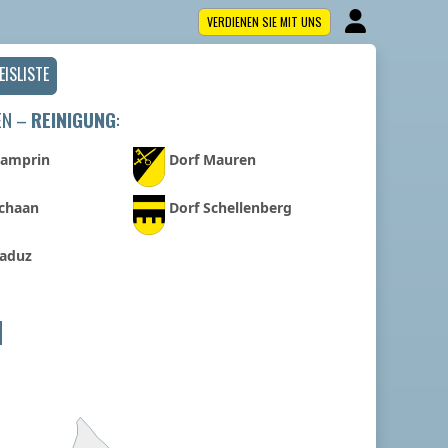
VERDIENEN SIE MIT UNS
EISLISTE
EN –
REINIGUNG
:
Gamprin
Dorf Mauren
Schaan
Dorf Schellenberg
Vaduz
N