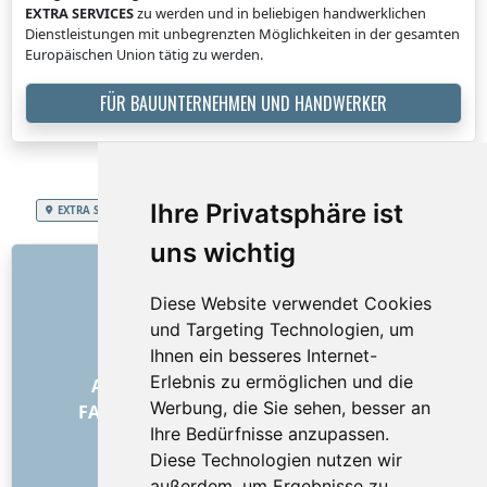
EXTRA SERVICES
zu werden und in beliebigen handwerklichen
Dienstleistungen mit unbegrenzten Möglichkeiten in der gesamten
Europäischen Union tätig zu werden.
FÜR BAUUNTERNEHMEN UND HANDWERKER
Ihre Privatsphäre ist
EXTRA SERVICES
Fürstentum Liechtenstein
Baumaterialentrümpelung
uns wichtig
LINKS
Diese Website verwendet Cookies
Über uns
und Targeting Technologien, um
Wie alles begann
Ihnen ein besseres Internet-
Preisliste
Erlebnis zu ermöglichen und die
Allgemeine Geschäftsbedingungen
Werbung, die Sie sehen, besser an
FAQ – für Besteller
FAQ – für Anbieter
Ihre Bedürfnisse anzupassen.
Werbung und Marketing
Diese Technologien nutzen wir
Blog
außerdem, um Ergebnisse zu