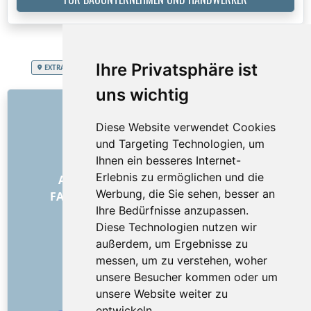
Ihre Privatsphäre ist
EXTRA SERVICES
Fürstentum Liechtenstein
Wohnungsreinigung
uns wichtig
LINKS
Diese Website verwendet Cookies
Über uns
und Targeting Technologien, um
Wie alles begann
Ihnen ein besseres Internet-
Preisliste
Erlebnis zu ermöglichen und die
Allgemeine Geschäftsbedingungen
Werbung, die Sie sehen, besser an
FAQ – für Besteller
FAQ – für Anbieter
Ihre Bedürfnisse anzupassen.
Werbung und Marketing
Diese Technologien nutzen wir
Blog
außerdem, um Ergebnisse zu
Impressum
messen, um zu verstehen, woher
Kontakt
unsere Besucher kommen oder um
SOZIALE NETZWERKE
unsere Website weiter zu
entwickeln.