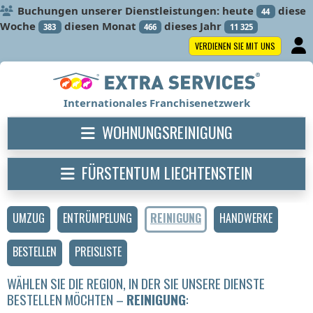
Buchungen unserer Dienstleistungen: heute
diese
44
Woche
diesen Monat
dieses Jahr
383
466
11 325
VERDIENEN SIE MIT UNS
Internationales Franchisenetzwerk
WOHNUNGSREINIGUNG
FÜRSTENTUM LIECHTENSTEIN
UMZUG
ENTRÜMPELUNG
REINIGUNG
HANDWERKE
BESTELLEN
PREISLISTE
WÄHLEN SIE DIE REGION, IN DER SIE UNSERE DIENSTE
BESTELLEN MÖCHTEN –
REINIGUNG
: