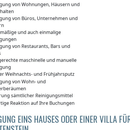
igung von Wohnungen, Häusern und
halten
igung von Büros, Unternehmen und
rn
lmäßige und auch einmalige
igungen
igung von Restaurants, Bars und
s
gerechte maschinelle und manuelle
igung
er Weihnachts- und Frühjahrsputz
igung von Wohn- und
erberäumen
erung sämtlicher Reinigungsmittel
rtige Reaktion auf Ihre Buchungen
GUNG EINS HAUSES ODER EINER VILLA F
TENSTEIN