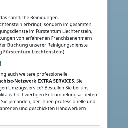
 das sämtliche Reinigungen,
chtenstein
erbringt, sondern im gesamten
nigungsdienste
im Fürstentum Liechtenstein
,
eistungen von erfahrenen Franchisenehmern
 der
Buchung
unserer Reinigungsdienste
g
Fürstentum Liechtenstein
).
N
g auch weitere professionelle
anchise-Netzwerk
EXTRA SERVICES
. Sie
gen Umzugsservice? Bestellen Sie bei uns
ualitativ hochwertigen Entrümpelungsarbeiten
 Sie jemanden, der Ihnen professionelle und
rfahrenen und geschickten Handwerkern