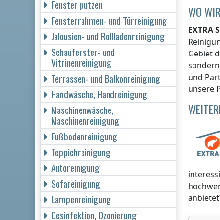
Fenster putzen
WO WIR
Fensterrahmen- und Türreinigung
EXTRA S
Jalousien- und Rollladenreinigung
Reinigu
Schaufenster- und
Gebiet d
Vitrinenreinigung
sondern 
Terrassen- und Balkonreinigung
und Part
unsere P
Handwäsche, Handreinigung
WEITER
Maschinenwäsche,
Maschinenreinigung
Fußbodenreinigung
Teppichreinigung
Autoreinigung
interess
Sofareinigung
hochwer
Lampenreinigung
anbietet
Desinfektion, Ozonierung