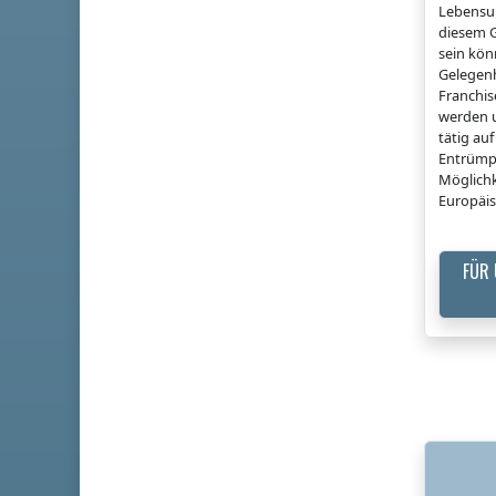
Lebensun
diesem G
sein könn
Gelegenh
Franchi
werden u
tätig a
Entrümp
Möglichk
Europäis
FÜR