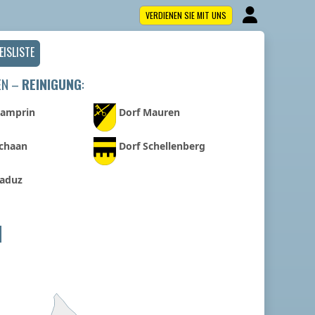
VERDIENEN SIE MIT UNS
EISLISTE
EN –
REINIGUNG
:
Gamprin
Dorf Mauren
Schaan
Dorf Schellenberg
Vaduz
N