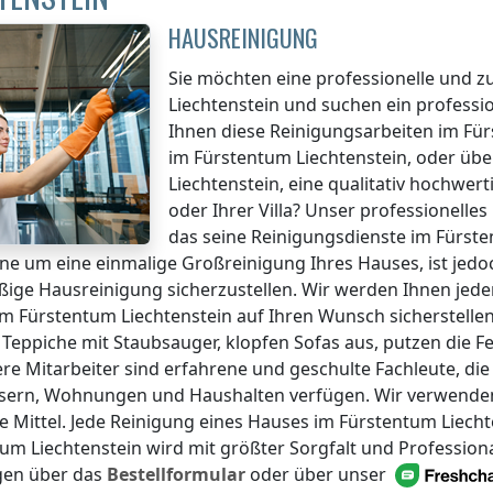
HAUSREINIGUNG
Sie möchten eine professionelle und z
Liechtenstein
und suchen ein professi
Ihnen diese Reinigungsarbeiten
im Für
im Fürstentum Liechtenstein
, oder üb
Liechtenstein
, eine qualitativ hochwer
oder Ihrer Villa? Unser professionel
das seine Reinigungsdienste
im Fürste
ne um eine einmalige Großreinigung Ihres Hauses, ist jedoc
ige Hausreinigung sicherzustellen. Wir werden Ihnen jede
im Fürstentum Liechtenstein
auf Ihren Wunsch sicherstellen
 Teppiche mit Staubsauger, klopfen Sofas aus, putzen die 
ere Mitarbeiter sind erfahrene und geschulte Fachleute, di
ern, Wohnungen und Haushalten verfügen. Wir verwenden fü
 Mittel. Jede Reinigung eines Hauses
im Fürstentum Liecht
um Liechtenstein
wird mit größter Sorgfalt und Professiona
en über das
Bestellformular
oder über unser