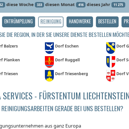
diese Woche
diesen Monat
dieses Jahr
52
333
416
11 275
ENTRÜMPELUNG
REINIGUNG
HANDWERKE
BESTELLEN
PR
IE DIE REGION, IN DER SIE UNSERE DIENSTE BESTELLEN MÖCHT
f Balzers
Dorf Eschen
Dorf 
rf Planken
Dorf Ruggell
Dorf 
f Triesen
Dorf Triesenberg
Dorf 
 SERVICES - FÜRSTENTUM LIECHTENSTEI
REINIGUNGSARBEITEN GERADE BEI UNS BESTELLEN?
igungsunternehmen aus ganz Europa