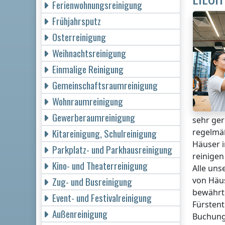
Ferienwohnungsreinigung
Frühjahrsputz
Osterreinigung
Weihnachtsreinigung
Einmalige Reinigung
Gemeinschaftsraumreinigung
Wohnraumreinigung
Gewerberaumreinigung
sehr ger
Kitareinigung, Schulreinigung
regelmäß
Häuser
Parkplatz- und Parkhausreinigung
reinigen
Kino- und Theaterreinigung
Alle uns
Zug- und Busreinigung
von Häus
bewährte
Event- und Festivalreinigung
Fürstent
Außenreinigung
Buchung