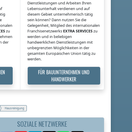
Dienstleistungen und Arbeiten Ihren
uf
Lebensunterhalt verdienen und auf
tig
diesem Gebiet unternehmerisch tätig
ie
sein können? Dann nutzen Sie die
tionalen
Gelegenheit, Mitglied des internationalen
CES
zu
Franchisenetzwerks
EXTRA SERVICES
zu
rnehmen
werden und in beliebigen
n der
handwerklichen Dienstleistungen mit
unbegrenzten Möglichkeiten in der
gesamten Europäischen Union tätig zu
werden.
MEN
FÜR BAUUNTERNEHMEN UND
HANDWERKER
Hausreinigung
SOZIALE NETZWERKE