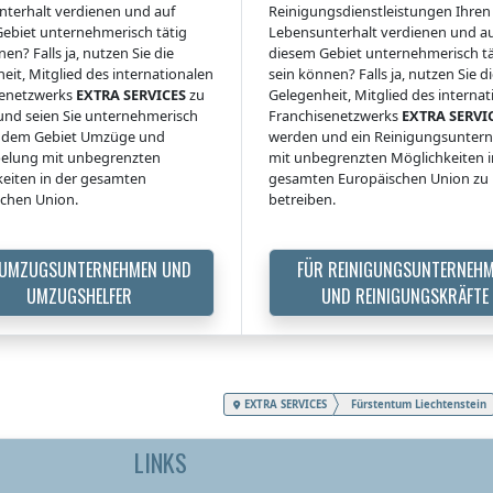
terhalt verdienen und auf
Reinigungsdienstleistungen Ihren
ebiet unternehmerisch tätig
Lebensunterhalt verdienen und a
en? Falls ja, nutzen Sie die
diesem Gebiet unternehmerisch tä
eit, Mitglied des internationalen
sein können? Falls ja, nutzen Sie d
senetzwerks
EXTRA SERVICES
zu
Gelegenheit, Mitglied des interna
nd seien Sie unternehmerisch
Franchisenetzwerks
EXTRA SERVI
uf dem Gebiet Umzüge und
werden und ein Reinigungsunte
elung mit unbegrenzten
mit unbegrenzten Möglichkeiten i
eiten in der gesamten
gesamten Europäischen Union zu
chen Union.
betreiben.
 UMZUGSUNTERNEHMEN UND
FÜR REINIGUNGSUNTERNEH
UMZUGSHELFER
UND REINIGUNGSKRÄFTE
EXTRA SERVICES
Fürstentum Liechtenstein
LINKS