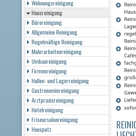
Wohnungsreinigung
Rein
Hausreinigung
Haus
Rein
Büroreinigung
Lage
Allgemeine Reinigung
rege
Regelmäßige Reinigung
Rein
Rein
Malerarbeitenreinigung
Café
Umbaureinigung
fach
Firmenreinigung
Rein
groß
Hallen- und Lagerreinigung
Rein
Gastronomiereinigung
Gew
Arztpraxisreinigung
Lief
sofo
Hotelreinigung
Friseursalonreinigung
REINI
Hausputz
LIECH