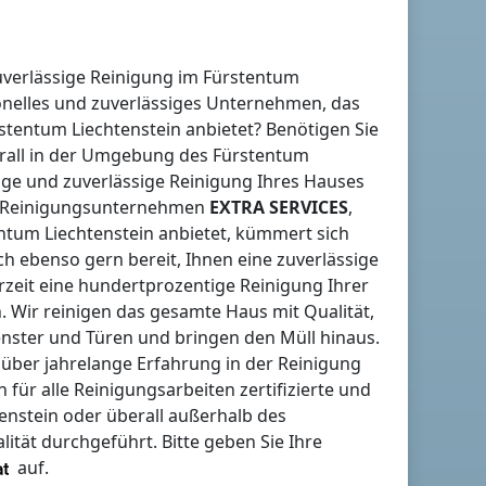
uverlässige Reinigung
im Fürstentum
onelles und zuverlässiges Unternehmen, das
stentum Liechtenstein
anbietet? Benötigen Sie
erall in der Umgebung
des Fürstentum
tige und zuverlässige Reinigung Ihres Hauses
les Reinigungsunternehmen
EXTRA SERVICES
,
ntum Liechtenstein
anbietet, kümmert sich
h ebenso gern bereit, Ihnen eine zuverlässige
rzeit eine hundertprozentige Reinigung Ihrer
. Wir reinigen das gesamte Haus mit Qualität,
Fenster und Türen und bringen den Müll hinaus.
e über jahrelange Erfahrung in der Reinigung
r alle Reinigungsarbeiten zertifizierte und
enstein
oder überall
außerhalb des
lität durchgeführt. Bitte geben Sie Ihre
auf.