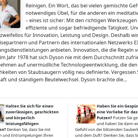
Reinigen. Ein Wort, das bei vielen gemischte Gefü
notwendiges Übel, für die anderen ein meditativ
– eines ist sicher: Mit den richtigen Werkzeug
effiziente und sogar befriedigende Tätigkeit. U
zweifellos für Innovation, Leistung und Design. Deshalb wi
isepartnern und Partnern des internationalen Netzwerks E
ungsdienstleistungen anbieten. Innovation, die die Regeln 
im Jahr 1978 hat sich Dyson nie mit dem Durchschnitt zufr
ehmen auf unermüdliche Technologieentwicklung, die den St
hkeiten von Staubsaugern völlig neu definierte. Vergessen 
aft und ständigem Beutelwechsel. Dyson brachte die...
Halten Sie sich für einen
Haben Sie ein Gespü
zuverlässigen, geschickten
eine Vorliebe für das
und körperlich
Putzen?
Putzen Sie g
leistungsfähigen
und haben Sie dann ein
en?
Denken Sie, dass Sie mit
Gefühl von der blitzenden Sauberk
 und Entrümpelungen Ihren
und dem Duft? Denken Sie, dass Si