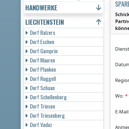
SPARE
HANDWERKE
Schic
LIECHTENSTEIN
Partn
könne
Dorf Balzers
Dorf Eschen
Dienst
Dorf Gamprin
Dorf Mauren
Datum
Dorf Planken
Dorf Ruggell
Regio
Dorf Schaan
Wo:
Dorf Schellenberg
Dorf Triesen
E-Mail
Dorf Triesenberg
Dorf Vaduz
Anmer