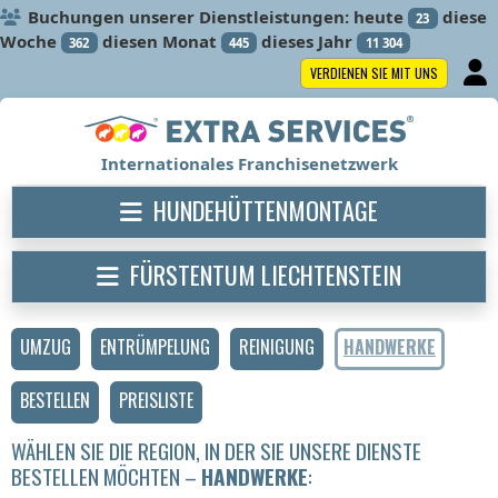
Buchungen unserer Dienstleistungen: heute
diese
23
Woche
diesen Monat
dieses Jahr
362
445
11 304
VERDIENEN SIE MIT UNS
Internationales Franchisenetzwerk
HUNDEHÜTTENMONTAGE
FÜRSTENTUM LIECHTENSTEIN
UMZUG
ENTRÜMPELUNG
REINIGUNG
HANDWERKE
BESTELLEN
PREISLISTE
WÄHLEN SIE DIE REGION, IN DER SIE UNSERE DIENSTE
BESTELLEN MÖCHTEN –
HANDWERKE
: