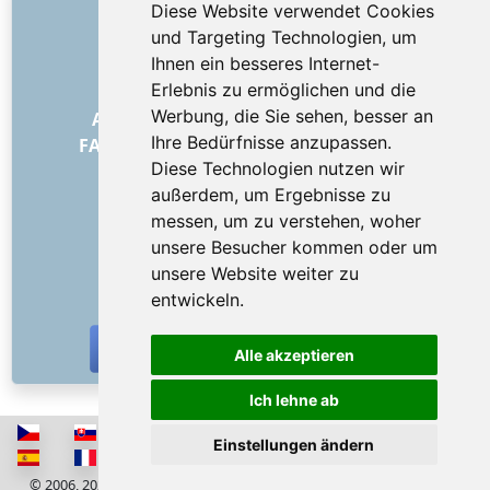
Diese Website verwendet Cookies
und Targeting Technologien, um
Über uns
Ihnen ein besseres Internet-
Wie alles begann
Erlebnis zu ermöglichen und die
Preisliste
Werbung, die Sie sehen, besser an
Allgemeine Geschäftsbedingungen
Ihre Bedürfnisse anzupassen.
FAQ – für Besteller
FAQ – für Anbieter
Diese Technologien nutzen wir
Werbung und Marketing
außerdem, um Ergebnisse zu
Blog
messen, um zu verstehen, woher
Impressum
unsere Besucher kommen oder um
Kontakt
unsere Website weiter zu
SOZIALE NETZWERKE
entwickeln.
Alle akzeptieren
Ich lehne ab
Einstellungen ändern
© 2006, 2026 RISS COMPANY, s.r.o. Alle Rechte vorbehalten
Cookies