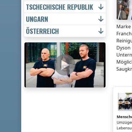
TSCHECHISCHE REPUBLIK
UNGARN
Marke 
ÖSTERREICH
Franch
Reinig
Dyson 
Untern
Möglic
Saugkr
Mensch
Umzügen
Lebensun