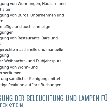
igung von Wohnungen, Häusern und
halten
igung von Büros, Unternehmen und
rn
lmäßige und auch einmalige
igungen
igung von Restaurants, Bars und
s
gerechte maschinelle und manuelle
igung
er Weihnachts- und Frühjahrsputz
igung von Wohn- und
erberäumen
erung sämtlicher Reinigungsmittel
rtige Reaktion auf Ihre Buchungen
IGUNG DER BELEUCHTUNG UND LAMPEN F
TENSTEIN