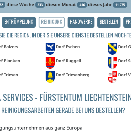
diese Woche
diesen Monat
dieses Jahr
52
333
416
11 275
ENTRÜMPELUNG
REINIGUNG
HANDWERKE
BESTELLEN
PR
IE DIE REGION, IN DER SIE UNSERE DIENSTE BESTELLEN MÖCHT
f Balzers
Dorf Eschen
Dorf 
rf Planken
Dorf Ruggell
Dorf 
f Triesen
Dorf Triesenberg
Dorf 
 SERVICES - FÜRSTENTUM LIECHTENSTEI
REINIGUNGSARBEITEN GERADE BEI UNS BESTELLEN?
igungsunternehmen aus ganz Europa