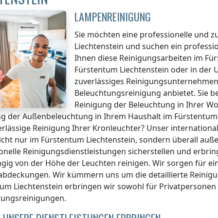
LAMPENREINIGUNG
Sie möchten eine professionelle und z
Liechtenstein
und suchen ein professi
Ihnen diese Reinigungsarbeiten
im Für
Fürstentum Liechtenstein
oder in der
zuverlässiges Reinigungsunternehmen,
Beleuchtungsreinigung anbietet. Sie 
Reinigung der Beleuchtung in Ihrer W
ng der Außenbeleuchtung in Ihrem Haushalt
im Fürstentum 
rlässige Reinigung Ihrer Kronleuchter? Unser internation
nicht nur
im Fürstentum Liechtenstein
, sondern überall
auße
onelle Reinigungsdienstleistungen sicherstellen und erbrin
ig von der Höhe der Leuchten reinigen. Wir sorgen für ei
bdeckungen. Wir kümmern uns um die detaillierte Reinigu
um Liechtenstein
erbringen wir sowohl für Privatpersonen
tungsreinigungen.
 UNSERE DIENSTLEISTUNGEN ERBRINGEN