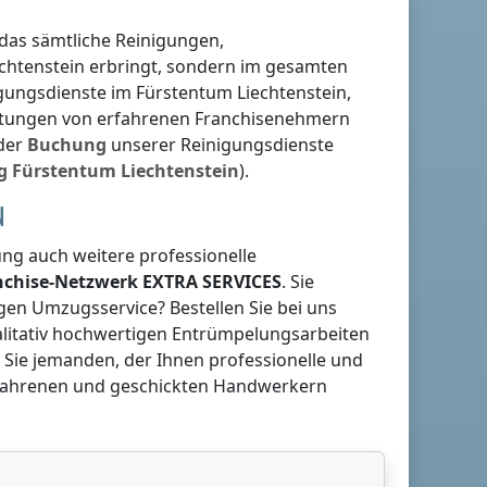
 das sämtliche Reinigungen,
chtenstein
erbringt, sondern im gesamten
nigungsdienste
im Fürstentum Liechtenstein
,
eistungen von erfahrenen Franchisenehmern
 der
Buchung
unserer Reinigungsdienste
g
Fürstentum Liechtenstein
).
N
g auch weitere professionelle
anchise-Netzwerk
EXTRA SERVICES
. Sie
gen Umzugsservice? Bestellen Sie bei uns
ualitativ hochwertigen Entrümpelungsarbeiten
 Sie jemanden, der Ihnen professionelle und
rfahrenen und geschickten Handwerkern