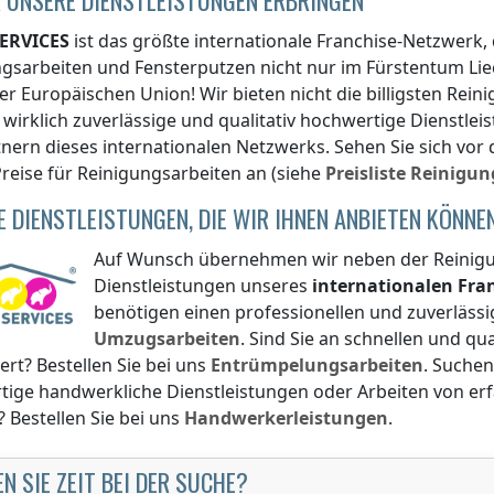
ERVICES
ist das größte internationale Franchise-Netzwerk,
ngsarbeiten und Fensterputzen nicht nur
im Fürstentum Lie
er Europäischen Union! Wir bieten nicht die billigsten Rei
wirklich zuverlässige und qualitativ hochwertige Dienstl
nern dieses internationalen Netzwerks. Sehen Sie sich vor
reise für Reinigungsarbeiten an (siehe
Preisliste
Reinigun
E DIENSTLEISTUNGEN, DIE WIR IHNEN ANBIETEN KÖNNE
Auf Wunsch übernehmen wir neben der Reinigun
Dienstleistungen unseres
internationalen Fr
benötigen einen professionellen und zuverlässi
Umzugsarbeiten
. Sind Sie an schnellen und q
iert? Bestellen Sie bei uns
Entrümpelungsarbeiten
. Suchen
tige handwerkliche Dienstleistungen oder Arbeiten von e
? Bestellen Sie bei uns
Handwerkerleistungen
.
N SIE ZEIT BEI DER SUCHE?