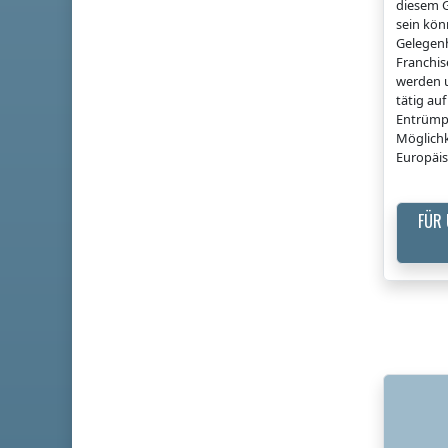
diesem G
sein könn
Gelegenh
Franchi
werden u
tätig a
Entrümp
Möglichk
Europäis
FÜR