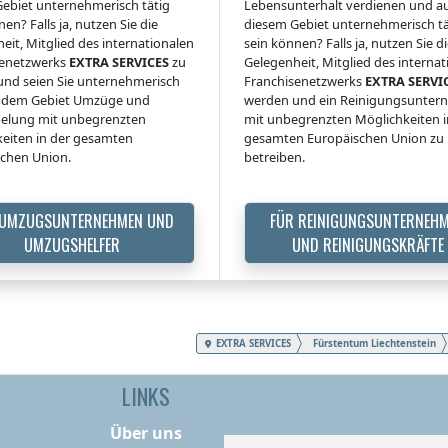
ebiet unternehmerisch tätig
Lebensunterhalt verdienen und a
en? Falls ja, nutzen Sie die
diesem Gebiet unternehmerisch tä
eit, Mitglied des internationalen
sein können? Falls ja, nutzen Sie d
senetzwerks
EXTRA SERVICES
zu
Gelegenheit, Mitglied des interna
nd seien Sie unternehmerisch
Franchisenetzwerks
EXTRA SERVI
uf dem Gebiet Umzüge und
werden und ein Reinigungsunte
elung mit unbegrenzten
mit unbegrenzten Möglichkeiten i
eiten in der gesamten
gesamten Europäischen Union zu
chen Union.
betreiben.
 UMZUGSUNTERNEHMEN UND
FÜR REINIGUNGSUNTERNEH
UMZUGSHELFER
UND REINIGUNGSKRÄFTE
EXTRA SERVICES
Fürstentum Liechtenstein
LINKS
Über uns