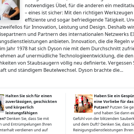
notwendiges Übel, für die anderen ein meditativ
– eines ist sicher: Mit den richtigen Werkzeug
effiziente und sogar befriedigende Tätigkeit. U
zweifellos für Innovation, Leistung und Design. Deshalb wi
isepartnern und Partnern des internationalen Netzwerks E
ungsdienstleistungen anbieten. Innovation, die die Regeln 
im Jahr 1978 hat sich Dyson nie mit dem Durchschnitt zufr
ehmen auf unermüdliche Technologieentwicklung, die den St
hkeiten von Staubsaugern völlig neu definierte. Vergessen 
aft und ständigem Beutelwechsel. Dyson brachte die...
Halten Sie sich für einen
Haben Sie ein Gespü
zuverlässigen, geschickten
eine Vorliebe für das
und körperlich
Putzen?
Putzen Sie g
leistungsfähigen
und haben Sie dann ein
en?
Denken Sie, dass Sie mit
Gefühl von der blitzenden Sauberk
 und Entrümpelungen Ihren
und dem Duft? Denken Sie, dass Si
terhalt verdienen und auf
Reinigungsdienstleistungen Ihren