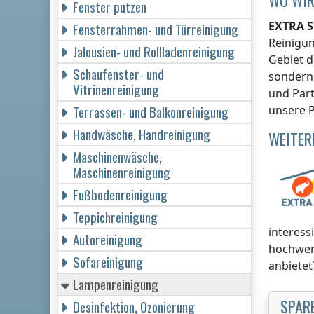
Fenster putzen
EXTRA S
Fensterrahmen- und Türreinigung
Reinigu
Jalousien- und Rollladenreinigung
Gebiet d
Schaufenster- und
sondern 
Vitrinenreinigung
und Part
Terrassen- und Balkonreinigung
unsere P
Handwäsche, Handreinigung
WEITER
Maschinenwäsche,
Maschinenreinigung
Fußbodenreinigung
Teppichreinigung
interess
Autoreinigung
hochwer
Sofareinigung
anbietet
Lampenreinigung
SPARE
Desinfektion, Ozonierung