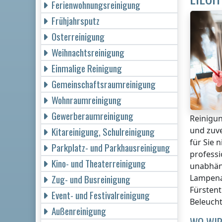
Ferienwohnungsreinigung
Frühjahrsputz
Osterreinigung
Weihnachtsreinigung
Einmalige Reinigung
Gemeinschaftsraumreinigung
Wohnraumreinigung
Gewerberaumreinigung
Reinigu
Kitareinigung, Schulreinigung
und zuve
für Sie 
Parkplatz- und Parkhausreinigung
professi
Kino- und Theaterreinigung
unabhäng
Zug- und Busreinigung
Lampena
Fürstent
Event- und Festivalreinigung
Beleuch
Außenreinigung
WO WIR