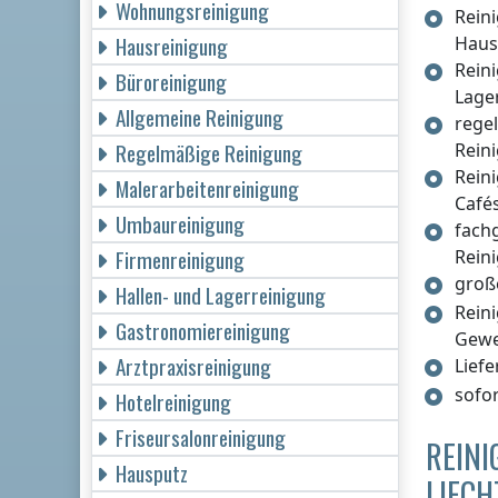
Wohnungsreinigung
Rein
Hausreinigung
Haus
Rein
Büroreinigung
Lage
Allgemeine Reinigung
rege
Regelmäßige Reinigung
Rein
Rein
Malerarbeitenreinigung
Café
Umbaureinigung
fach
Firmenreinigung
Rein
groß
Hallen- und Lagerreinigung
Rein
Gastronomiereinigung
Gew
Arztpraxisreinigung
Lief
sofo
Hotelreinigung
Friseursalonreinigung
REIN
Hausputz
LIECH