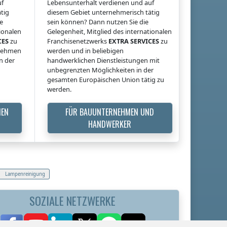
uf
Lebensunterhalt verdienen und auf
tig
diesem Gebiet unternehmerisch tätig
ie
sein können? Dann nutzen Sie die
tionalen
Gelegenheit, Mitglied des internationalen
CES
zu
Franchisenetzwerks
EXTRA SERVICES
zu
rnehmen
werden und in beliebigen
n der
handwerklichen Dienstleistungen mit
unbegrenzten Möglichkeiten in der
gesamten Europäischen Union tätig zu
werden.
MEN
FÜR BAUUNTERNEHMEN UND
HANDWERKER
Lampenreinigung
SOZIALE NETZWERKE