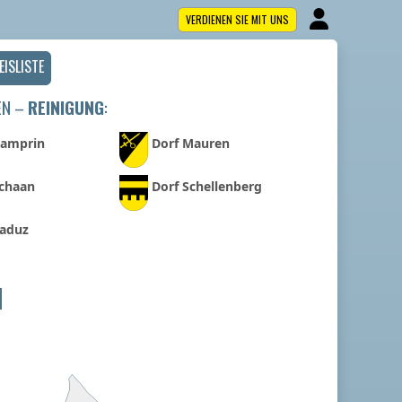
VERDIENEN SIE MIT UNS
EISLISTE
EN –
REINIGUNG
:
Gamprin
Dorf Mauren
Schaan
Dorf Schellenberg
Vaduz
N