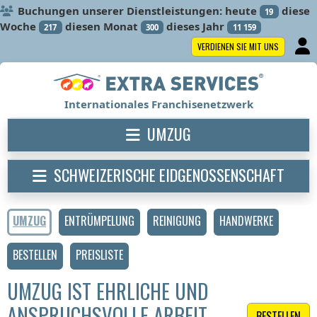
Buchungen unserer Dienstleistungen: heute
diese
19
Woche
diesen Monat
dieses Jahr
217
300
11 159
VERDIENEN SIE MIT UNS
Internationales Franchisenetzwerk
UMZUG
SCHWEIZERISCHE EIDGENOSSENSCHAFT
UMZUG
ENTRÜMPELUNG
REINIGUNG
HANDWERKE
BESTELLEN
PREISLISTE
UMZUG IST EHRLICHE UND
ANSPRUCHSVOLLE ARBEIT
BESTELLEN