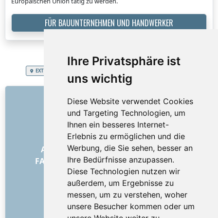
Europäischen Union tätig zu werden.
FÜR BAUUNTERNEHMEN UND HANDWERKER
Ihre Privatsphäre ist
EXTRA SERVICES
Schweizerische Eidgenossenschaft
Umzug
uns wichtig
LINKS
Diese Website verwendet Cookies
und Targeting Technologien, um
Über uns
Ihnen ein besseres Internet-
Wie alles begann
Erlebnis zu ermöglichen und die
Preisliste
Werbung, die Sie sehen, besser an
Allgemeine Geschäftsbedingungen
Ihre Bedürfnisse anzupassen.
FAQ – für Besteller
FAQ – für Anbieter
Diese Technologien nutzen wir
Werbung und Marketing
außerdem, um Ergebnisse zu
Blog
messen, um zu verstehen, woher
Impressum
unsere Besucher kommen oder um
Kontakt