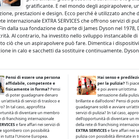
gratificante. E nel mondo degli aspirapolvere, 
ione, prestazioni e design. Ecco perché è utilizzato anche 
ete internazionale EXTRA SERVICES che offrono servizi di pul
 Fin dalla sua fondazione da parte di James Dyson nel 1978,
ità. Al contrario, ha investito nello sviluppo instancabile d
ito ciò che un aspirapolvere può fare. Dimentica i disposit
ione in calo e sacchetti da sostituire continuamente. Dyson 
Pensi di essere una persona
Hai senso e predilez
affidabile, competente e
per la pulizia?
Ti piace
fisicamente in forma?
Pensi
e poi avere un'ottima
di poter guadagnare denaro
sensazione dalla pulizi
 un'attività di servizi di trasloco e
brillante e dall'odore? Pensi di pot
? In tal caso, approfitta
guadagnare soldi e avviare un'attiv
ortunità di diventare un membro
servizi di pulizia? In tal caso, appro
e di franchising internazionale
dell'opportunità di diventare un
ERVICES
e fare affari nei servizi di
della rete di franchising internazio
 e sgombero con possibilità
EXTRA SERVICES
e fare affari nei se
e in tutta l'Unione Europea.
pulizia con possibilità illimitate in 