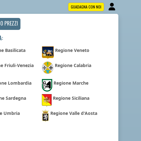
GUADAGNA CON NOI
NO PREZZI
A
:
e Basilicata
Regione Veneto
e Friuli-Venezia
Regione Calabria
one Lombardia
Regione Marche
ne Sardegna
Regione Siciliana
e Umbria
Regione Valle d'Aosta