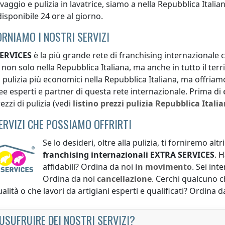
avaggio e pulizia in lavatrice, siamo a
nella Repubblica Italia
isponibile 24 ore al giorno.
ORNIAMO I NOSTRI SERVIZI
ERVICES
è la più grande rete di franchising internazionale che
i non solo
nella Repubblica Italiana
, ma anche in tutto il ter
di pulizia più economici
nella Repubblica Italiana
, ma offriamo
ee esperti e partner di questa rete internazionale. Prima di
ezzi di pulizia (vedi
listino prezzi
pulizia
Repubblica Itali
SERVIZI CHE POSSIAMO OFFRIRTI
Se lo desideri, oltre alla pulizia, ti forniremo alt
franchising internazionali
EXTRA SERVICES
. 
affidabili? Ordina da noi
in movimento
. Sei int
Ordina da noi
cancellazione
. Cerchi qualcuno ch
ualità o che lavori da artigiani esperti e qualificati? Ordina 
USUFRUIRE DEI NOSTRI SERVIZI?