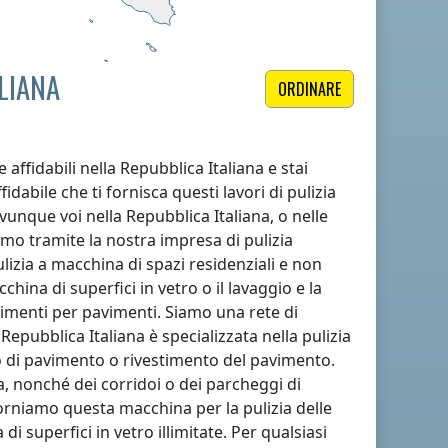
LIANA
ORDINARE
e affidabili
nella Repubblica Italiana
e stai
dabile che ti fornisca questi lavori di pulizia
ovunque voi
nella Repubblica Italiana
, o nelle
emo tramite la nostra impresa di pulizia
pulizia a macchina di spazi residenziali e non
cchina di superfici in vetro o il lavaggio e la
timenti per pavimenti. Siamo una rete di
 Repubblica Italiana
è specializzata nella pulizia
o di pavimento o rivestimento del pavimento.
a, nonché dei corridoi o dei parcheggi di
orniamo questa macchina per la pulizia delle
i superfici in vetro illimitate. Per qualsiasi