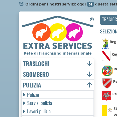
Ordini per i nostri servizi: oggi
questa set
64
TRASLOC
SELEZION
Reg
Rete di franchising internazionale
Re
TRASLOCHI
R
SGOMBERO
Re
PULIZIA
Pulizia
Re
Servizi pulizia
St
Lavori pulizia
V