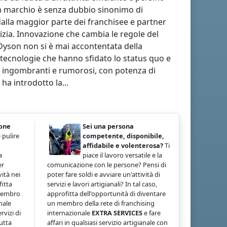
un marchio è senza dubbio sinonimo di
dalla maggior parte dei franchisee e partner
izia. Innovazione che cambia le regole del
 Dyson non si è mai accontentata della
i tecnologie che hanno sfidato lo status quo e
ivi ingombranti e rumorosi, con potenza di
ha introdotto la...
ione
Sei una persona
 pulire
competente, disponibile,
affidabile e volenterosa?
Ti
a
piace il lavoro versatile e la
er
comunicazione con le persone? Pensi di
ità nei
poter fare soldi e avviare un'attività di
fitta
servizi e lavori artigianali? In tal caso,
 membro
approfitta dell'opportunità di diventare
nale
un membro della rete di franchising
rvizi di
internazionale
EXTRA SERVICES
e fare
tutta
affari in qualsiasi servizio artigianale con