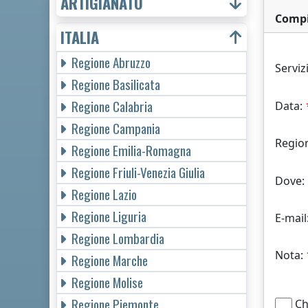
ARTIGIANATO
Compi
ITALIA
Regione Abruzzo
Serviz
Regione Basilicata
Regione Calabria
Data:
Regione Campania
Regio
Regione Emilia-Romagna
Regione Friuli-Venezia Giulia
Dove:
Regione Lazio
Regione Liguria
E-mail
Regione Lombardia
Nota:
Regione Marche
Regione Molise
Regione Piemonte
Chi