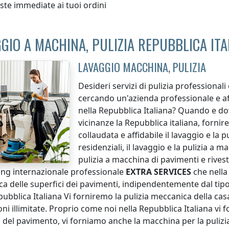
ste immediate ai tuoi ordini
GIO A MACHINA, PULIZIA REPUBBLICA ITA
LAVAGGIO MACCHINA, PULIZIA
Desideri servizi di pulizia professionali 
cercando un'azienda professionale e affi
nella Repubblica Italiana
? Quando e d
vicinanze
la Repubblica italiana
, fornir
collaudata e affidabile il lavaggio e la 
residenziali, il lavaggio e la pulizia a ma
pulizia a macchina di pavimenti e rives
ing internazionale professionale
EXTRA SERVICES
che
nella
a delle superfici dei pavimenti, indipendentemente dal tip
pubblica Italiana
Vi forniremo la pulizia meccanica della cas
ni illimitate. Proprio come noi
nella Repubblica Italiana
vi f
 del pavimento, vi forniamo anche la macchina per la pulizia d