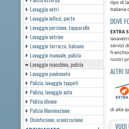
tipo di l
Lavaggio vetri
italiana
d
Lavaggio infissi, porte
DOVE F
Lavaggio persiane, tapparelle
EXTRA S
Lavaggio vetrine
lavavetr
Lavaggio terrazzo, balcone
servizi 
franchis
Lavaggio manuale, pulizia
nostri pr
Lavaggio macchina, pulizia
ALTRI 
Lavaggio pavimento
Pulizia, lavaggio tappeti
Pulizia, lavaggio auto
Pulizia divano
di alta q
Pulizia illuminazione
Disinfezione, ozonizzazione
VUOI 