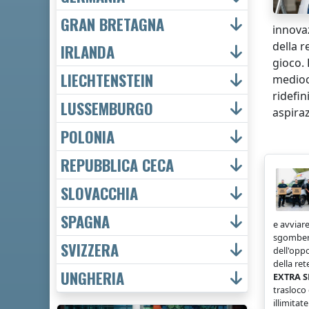
GRAN BRETAGNA
innovaz
della r
IRLANDA
gioco.
LIECHTENSTEIN
mediocr
ridefin
LUSSEMBURGO
aspiraz
POLONIA
REPUBBLICA CECA
SLOVACCHIA
SPAGNA
e avviare
sgombero
SVIZZERA
dell'opp
della ret
UNGHERIA
EXTRA S
trasloco
illimitat