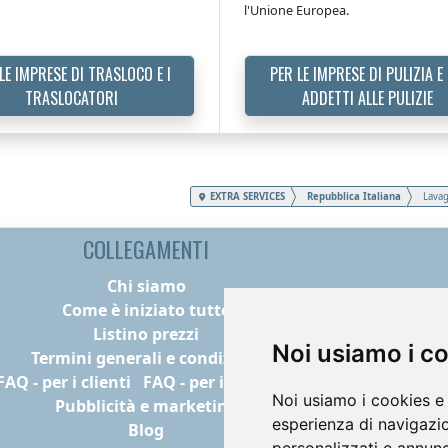
l'Unione Europea.
LE IMPRESE DI TRASLOCO E I
PER LE IMPRESE DI PULIZIA E 
TRASLOCATORI
ADDETTI ALLE PULIZIE
EXTRA SERVICES
Repubblica Italiana
Lavag
COLLEGAMENTI
Chi siamo
Come è iniziato tutto
Listino prezzi
Noi usiamo i c
Termini generali e condizioni
FAQ - per i clienti
FAQ - per i fornitori
Noi usiamo i cookies e 
Pubblicità e marketing
esperienza di navigazio
Blog