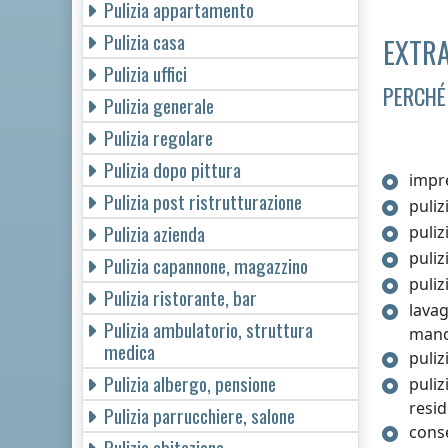
Pulizia appartamento
Pulizia casa
EXTRA
Pulizia uffici
PERCHÉ
Pulizia generale
Pulizia regolare
Pulizia dopo pittura
impre
Pulizia post ristrutturazione
puliz
Pulizia azienda
puliz
puliz
Pulizia capannone, magazzino
puliz
Pulizia ristorante, bar
lava
Pulizia ambulatorio, struttura
man
medica
puliz
Pulizia albergo, pensione
puliz
resid
Pulizia parrucchiere, salone
conse
Pulizia abitazione