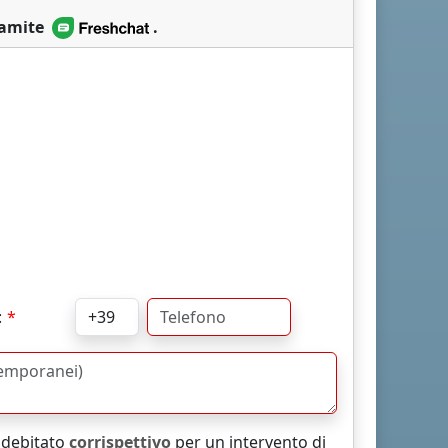
ramite
.
:
addebitato
corrispettivo
per un intervento di