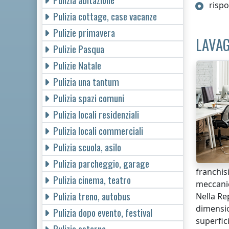
rispo
Pulizia cottage, case vacanze
Pulizie primavera
LAVAG
Pulizie Pasqua
Pulizie Natale
Pulizia una tantum
Pulizia spazi comuni
Pulizia locali residenziali
Pulizia locali commerciali
Pulizia scuola, asilo
Pulizia parcheggio, garage
franchis
Pulizia cinema, teatro
meccanic
Pulizia treno, autobus
Nella Re
dimensio
Pulizia dopo evento, festival
superfici
Pulizia esterna