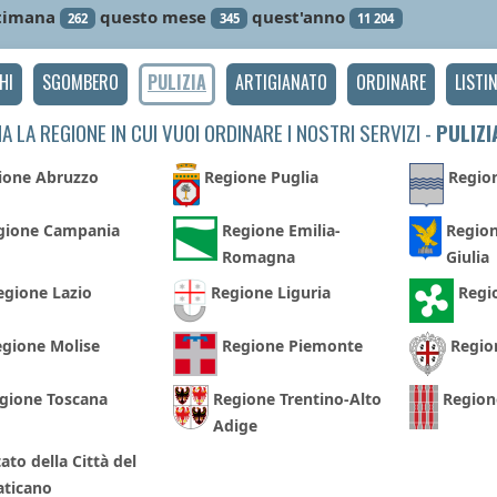
timana
questo mese
quest'anno
262
345
11 204
HI
SGOMBERO
PULIZIA
ARTIGIANATO
ORDINARE
LISTI
A LA REGIONE IN CUI VUOI ORDINARE I NOSTRI SERVIZI -
PULIZI
ione Abruzzo
Regione Puglia
Region
gione Campania
Regione Emilia-
Region
Romagna
Giulia
egione Lazio
Regione Liguria
Regi
gione Molise
Regione Piemonte
Regio
gione Toscana
Regione Trentino-Alto
Region
Adige
ato della Città del
aticano