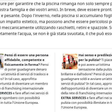
re per garantire che la piscina rimanga non solo sempre pul
ostra famiglia e dei vostri amici. In breve, deve essere pron
e pesante. Dopo l'inverno, nella piscina si accumulano foglie
un impatto estetico, ma possono anche essere pericolosi pe
i meccanicamente utilizzando raschietti, retini e spazzole.
amente l'acqua, se non è già stata svuotata, il che può ess
Pensi di essere una persona
Hai senso e predilez
affidabile, competente e
per la pulizia?
Ti piace
fisicamente in forma?
Pensi
e poi avere un'ottima
di poter guadagnare denaro
sensazione dalla pulizi
 un'attività di servizi di trasloco e
brillante e dall'odore? Pensi di pot
? In tal caso, approfitta
guadagnare soldi e avviare un'attiv
ortunità di diventare un membro
servizi di pulizia? In tal caso, appro
e di franchising internazionale
dell'opportunità di diventare un
ERVICES
e fare affari nei servizi di
della rete di franchising internazio
 e sgombero con possibilità
EXTRA SERVICES
e fare affari nei se
e in tutta l'Unione Europea.
pulizia con possibilità illimitate in 
l'Unione Europea.