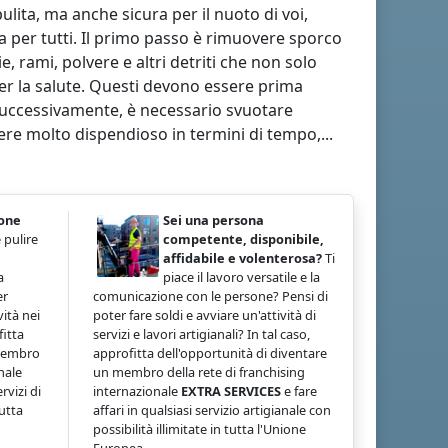
ita, ma anche sicura per il nuoto di voi,
ta per tutti. Il primo passo è rimuovere sporco
, rami, polvere e altri detriti che non solo
r la salute. Questi devono essere prima
 Successivamente, è necessario svuotare
ere molto dispendioso in termini di tempo,...
ione
Sei una persona
 pulire
competente, disponibile,
affidabile e volenterosa?
Ti
a
piace il lavoro versatile e la
er
comunicazione con le persone? Pensi di
ità nei
poter fare soldi e avviare un'attività di
fitta
servizi e lavori artigianali? In tal caso,
 membro
approfitta dell'opportunità di diventare
nale
un membro della rete di franchising
rvizi di
internazionale
EXTRA SERVICES
e fare
tutta
affari in qualsiasi servizio artigianale con
possibilità illimitate in tutta l'Unione
Europea.