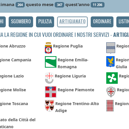
timana
questo mese
quest'anno
264
347
11 206
HI
SGOMBERO
PULIZIA
ARTIGIANATO
ORDINARE
LISTI
A LA REGIONE IN CUI VUOI ORDINARE I NOSTRI SERVIZI -
ARTIG
ione Abruzzo
Regione Puglia
Region
gione Campania
Regione Emilia-
Region
Romagna
Giulia
egione Lazio
Regione Liguria
Regi
gione Molise
Regione Piemonte
Regio
gione Toscana
Regione Trentino-Alto
Region
Adige
ato della Città del
aticano