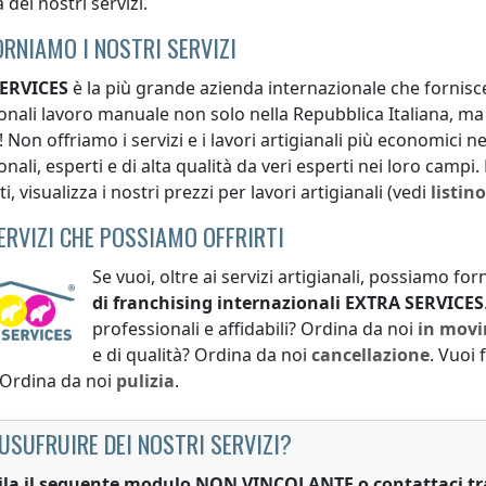
 dei nostri servizi.
ORNIAMO I NOSTRI SERVIZI
ERVICES
è la più grande azienda internazionale che fornisce 
onali lavoro manuale non solo
nella Repubblica Italiana
, ma
 Non offriamo i servizi e i lavori artigianali più economici
ne
nali, esperti e di alta qualità da veri esperti nei loro campi
ti, visualizza i nostri prezzi per lavori artigianali (vedi
listin
SERVIZI CHE POSSIAMO OFFRIRTI
Se vuoi, oltre ai servizi artigianali, possiamo forn
di franchising internazionali
EXTRA SERVICES
professionali e affidabili? Ordina da noi
in mov
e di qualità? Ordina da noi
cancellazione
. Vuoi 
 Ordina da noi
pulizia
.
USUFRUIRE DEI NOSTRI SERVIZI?
la il seguente modulo NON VINCOLANTE o contattaci t