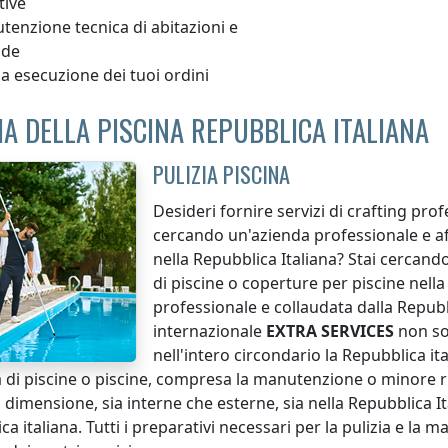
tive
enzione tecnica di abitazioni e
nde
a esecuzione dei tuoi ordini
IA DELLA PISCINA REPUBBLICA ITALIANA
PULIZIA PISCINA
Desideri fornire servizi di crafting prof
cercando un'azienda professionale e affi
nella Repubblica Italiana
? Stai cercando
di piscine o coperture per piscine
nella
professionale e collaudata
dalla Repubb
internazionale
EXTRA SERVICES
non s
nell'intero circondario
la Repubblica it
ia di piscine o piscine, compresa la manutenzione o minore rip
i dimensione, sia interne che esterne, sia
nella Repubblica It
ca italiana
. Tutti i preparativi necessari per la pulizia e la