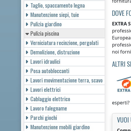
fornitura
Taglio, spaccamento legna
DOVE F
Manutenzione siepi, tuie
Pulizia giardino
EXTRA S
professi
Pulizia piscina
Europea!
Verniciatura recinzione, pergolati
professio
Demolizione, distruzione
noi forni
Lavori idraulici
ALTRI 
Posa autobloccanti
Lavori movimentazione terra, scavo
Lavori elettrici
Cablaggio elettrico
esperti?
Lavoro falegname
Parchi giochi
VUOI 
Manutenzione mobili giardino
Compi