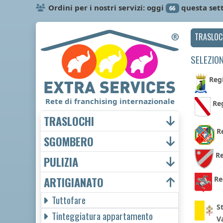
Ordini per i nostri servizi: oggi
questa set
66
TRASLOC
SELEZION
Reg
Rete di franchising internazionale
Re
TRASLOCHI
R
SGOMBERO
Re
PULIZIA
ARTIGIANATO
Re
Tuttofare
St
Tinteggiatura appartamento
V