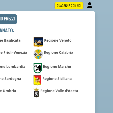
GUADAGNA CON NOI
NO PREZZI
IANATO
:
e Basilicata
Regione Veneto
e Friuli-Venezia
Regione Calabria
one Lombardia
Regione Marche
ne Sardegna
Regione Siciliana
e Umbria
Regione Valle d'Aosta