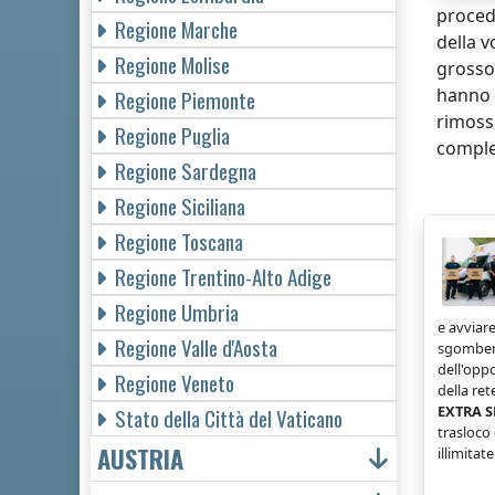
procedu
Regione Marche
della v
Regione Molise
grosso 
hanno 
Regione Piemonte
rimoss
Regione Puglia
complet
Regione Sardegna
Regione Siciliana
Regione Toscana
Regione Trentino-Alto Adige
Regione Umbria
e avviare
Regione Valle d'Aosta
sgombero
dell'opp
Regione Veneto
della ret
EXTRA S
Stato della Città del Vaticano
trasloco
AUSTRIA
illimitat