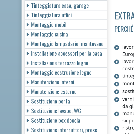
Tinteggiatura casa, garage
EXTRA
Tinteggiatura uffici
Montaggio mobili
PERCHÉ
Montaggio cucina
Montaggio lampadario, mantovane
lavor
Installazione accessori per la casa
Euro
lavor
Installazione terrazzo legno
cost
Montaggio costruzione legno
tinte
Manutenzione interni
monta
Manutenzione esterno
sosti
verni
Sostituzione porta
da g
Sostituzione lavabo, WC
manut
Sostituzione box doccia
siepi
ristr
Sostituzione interruttori, prese