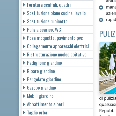
abita
Foratura scaffali, quadri
manut
Sostituzione piano cucina, lavello
azie
rapid
Sostituzione rubinetto
Pulizia scarico, WC
PULIZ
Posa moquette, pavimento pvc
Collegamento apparecchi elettrici
Ristrutturazione nucleo abitativo
Padiglione giardino
Riparo giardino
Pergolato giardino
Gazebo giardino
Mobili giardino
di puliz
Abbattimento alberi
qualsias
Repubbli
Taglio erba