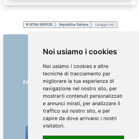
EXTRA SERVICES
Repubblica Italiana
Lavaggio vetri
COLLEGAMENTI
Noi usiamo i cookies
Chi siamo
Come è iniziato tutto
Noi usiamo i cookies e altre
Listino prezzi
tecniche di tracciamento per
Termini generali e condizioni
migliorare la tua esperienza di
FAQ - per i clienti
FAQ - per i fornitori
navigazione nel nostro sito, per
Pubblicità e marketing
mostrarti contenuti personalizzati
Blog
e annunci mirati, per analizzare il
Contatto
traffico sul nostro sito, e per
SOCIAL NETWORKS
capire da dove arrivano i nostri
visitatori.