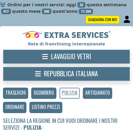
Ordini per i nostri servizi: oggi
questa settimana
33
questo mese
quest'anno
417
500
11 359
GUADAGNA CON NOI
Rete di franchising internazionale
LAVAGGIO VETRI
REPUBBLICA ITALIANA
TRASLOCHI
SGOMBERO
PULIZIA
ARTIGIANATO
ORDINARE
LISTINO PREZZI
SELEZIONA LA REGIONE IN CUI VUOI ORDINARE I NOSTRI
SERVIZI -
PULIZIA
: