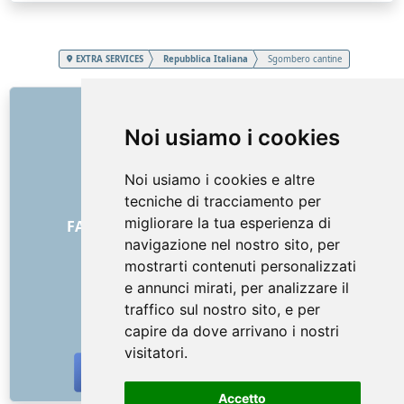
EXTRA SERVICES
Repubblica Italiana
Sgombero cantine
COLLEGAMENTI
Noi usiamo i cookies
Chi siamo
Come è iniziato tutto
Noi usiamo i cookies e altre
Listino prezzi
tecniche di tracciamento per
Termini generali e condizioni
migliorare la tua esperienza di
FAQ - per i clienti
FAQ - per i fornitori
navigazione nel nostro sito, per
Pubblicità e marketing
mostrarti contenuti personalizzati
Blog
e annunci mirati, per analizzare il
Contatto
traffico sul nostro sito, e per
SOCIAL NETWORKS
capire da dove arrivano i nostri
visitatori.
Accetto