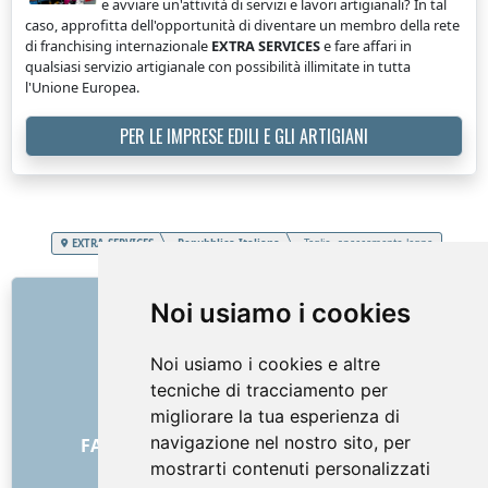
e avviare un'attività di servizi e lavori artigianali? In tal
caso, approfitta dell'opportunità di diventare un membro della rete
di franchising internazionale
EXTRA SERVICES
e fare affari in
qualsiasi servizio artigianale con possibilità illimitate in tutta
l'Unione Europea.
PER LE IMPRESE EDILI E GLI ARTIGIANI
EXTRA SERVICES
Repubblica Italiana
Taglio, spaccamento legna
COLLEGAMENTI
Noi usiamo i cookies
Chi siamo
Noi usiamo i cookies e altre
Come è iniziato tutto
tecniche di tracciamento per
Listino prezzi
migliorare la tua esperienza di
Termini generali e condizioni
navigazione nel nostro sito, per
FAQ - per i clienti
FAQ - per i fornitori
mostrarti contenuti personalizzati
Pubblicità e marketing