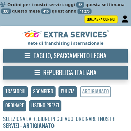
Ordini per i nostri servizi: oggi
questa settimana
52
questo mese
quest'anno
333
416
11 275
GUADAGNA CON NOI
Rete di franchising internazionale
TAGLIO, SPACCAMENTO LEGNA
REPUBBLICA ITALIANA
TRASLOCHI
SGOMBERO
PULIZIA
ARTIGIANATO
ORDINARE
LISTINO PREZZI
SELEZIONA LA REGIONE IN CUI VUOI ORDINARE I NOSTRI
SERVIZI -
ARTIGIANATO
: