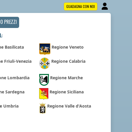
GUADAGNA CON NOI
NO PREZZI
A
:
e Basilicata
Regione Veneto
e Friuli-Venezia
Regione Calabria
one Lombardia
Regione Marche
ne Sardegna
Regione Siciliana
e Umbria
Regione Valle d'Aosta