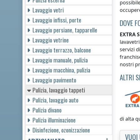
possibile
Lavaggio vetri
occupere
Lavaggio infissi, porte
DOVE F
Lavaggio persiane, tapparelle
EXTRA S
Lavaggio vetrine
lavavetr
Lavaggio terrazzo, balcone
servizi 
franchis
Lavaggio manuale, pulizia
nostri pr
Lavaggio macchina, pulizia
ALTRI 
Lavaggio pavimento
Pulizia, lavaggio tappeti
Pulizia, lavaggio auto
Pulizia divano
di alta q
Pulizia illuminazione
Disinfezione, ozonizzazione
VUOI 