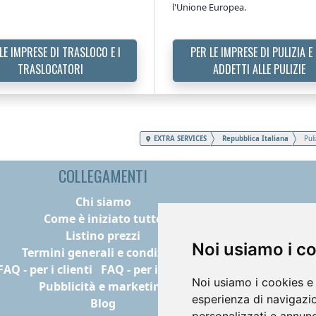
l'Unione Europea.
LE IMPRESE DI TRASLOCO E I
PER LE IMPRESE DI PULIZIA E 
TRASLOCATORI
ADDETTI ALLE PULIZIE
EXTRA SERVICES
Repubblica Italiana
Puli
COLLEGAMENTI
Chi siamo
Come è iniziato tutto
Listino prezzi
Noi usiamo i c
Termini generali e condizioni
FAQ - per i clienti
FAQ - per i fornitori
Noi usiamo i cookies e 
Pubblicità e marketing
esperienza di navigazio
Blog