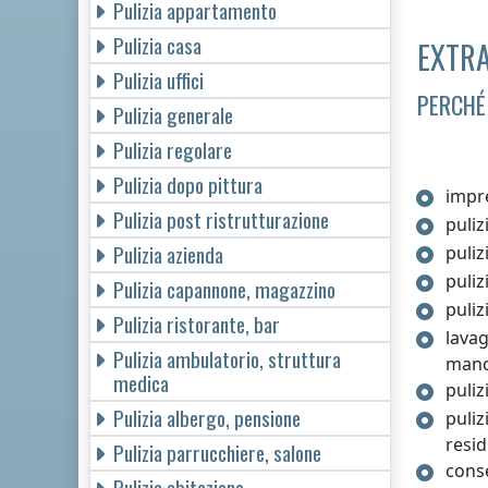
Pulizia appartamento
Pulizia casa
EXTRA
Pulizia uffici
PERCHÉ
Pulizia generale
Pulizia regolare
Pulizia dopo pittura
impre
Pulizia post ristrutturazione
puliz
Pulizia azienda
puliz
puliz
Pulizia capannone, magazzino
puliz
Pulizia ristorante, bar
lava
Pulizia ambulatorio, struttura
man
medica
puliz
Pulizia albergo, pensione
puliz
resid
Pulizia parrucchiere, salone
conse
Pulizia abitazione