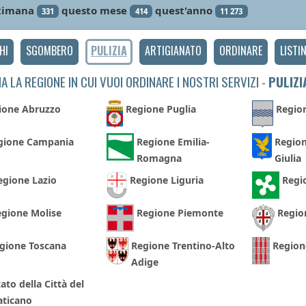
timana
questo mese
quest'anno
331
414
11 273
HI
SGOMBERO
PULIZIA
ARTIGIANATO
ORDINARE
LISTI
A LA REGIONE IN CUI VUOI ORDINARE I NOSTRI SERVIZI -
PULIZI
ione Abruzzo
Regione Puglia
Region
gione Campania
Regione Emilia-
Region
Romagna
Giulia
egione Lazio
Regione Liguria
Regi
gione Molise
Regione Piemonte
Regio
gione Toscana
Regione Trentino-Alto
Region
Adige
ato della Città del
aticano