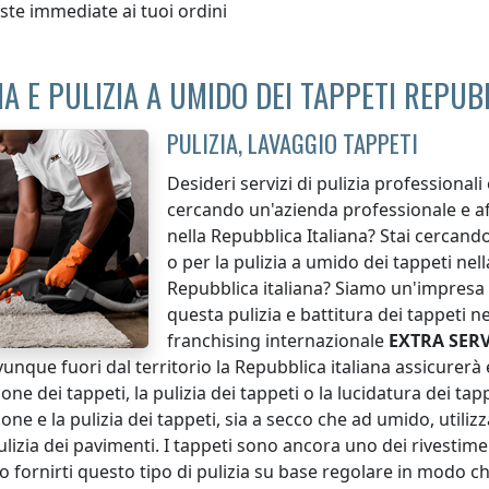
ste immediate ai tuoi ordini
IA E PULIZIA A UMIDO DEI TAPPETI REPUB
PULIZIA, LAVAGGIO TAPPETI
Desideri servizi di pulizia professionali 
cercando un'azienda professionale e affi
nella Repubblica Italiana
? Stai cercando
o per la pulizia a umido dei tappeti
nell
Repubblica italiana
? Siamo un'impresa d
questa pulizia e battitura dei tappeti
ne
franchising internazionale
EXTRA SERV
ovunque
fuori dal territorio la Repubblica italiana
assicurerà e
ione dei tappeti, la pulizia dei tappeti o la lucidatura dei tap
ione e la pulizia dei tappeti, sia a secco che ad umido, utili
pulizia dei pavimenti. I tappeti sono ancora uno dei rivestime
 fornirti questo tipo di pulizia su base regolare in modo ch