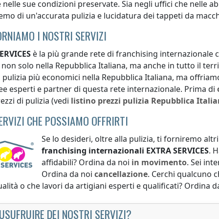
 nelle sue condizioni preservate. Sia negli uffici che nelle a
mo di un'accurata pulizia e lucidatura dei tappeti da macch
ORNIAMO I NOSTRI SERVIZI
ERVICES
è la più grande rete di franchising internazionale che
i non solo
nella Repubblica Italiana
, ma anche in tutto il ter
di pulizia più economici
nella Repubblica Italiana
, ma offriamo
ee esperti e partner di questa rete internazionale. Prima di
ezzi di pulizia (vedi
listino prezzi
pulizia
Repubblica Itali
SERVIZI CHE POSSIAMO OFFRIRTI
Se lo desideri, oltre alla pulizia, ti forniremo alt
franchising internazionali
EXTRA SERVICES
. 
affidabili? Ordina da noi
in movimento
. Sei int
Ordina da noi
cancellazione
. Cerchi qualcuno ch
ualità o che lavori da artigiani esperti e qualificati? Ordina 
USUFRUIRE DEI NOSTRI SERVIZI?