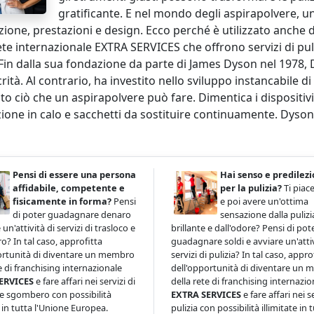
gratificante. E nel mondo degli aspirapolvere, 
ione, prestazioni e design. Ecco perché è utilizzato anche 
ete internazionale EXTRA SERVICES che offrono servizi di pul
 Fin dalla sua fondazione da parte di James Dyson nel 1978,
ità. Al contrario, ha investito nello sviluppo instancabile d
ito ciò che un aspirapolvere può fare. Dimentica i disposit
ione in calo e sacchetti da sostituire continuamente. Dyson 
Pensi di essere una persona
Hai senso e predilez
affidabile, competente e
per la pulizia?
Ti piace
fisicamente in forma?
Pensi
e poi avere un'ottima
di poter guadagnare denaro
sensazione dalla pulizi
 un'attività di servizi di trasloco e
brillante e dall'odore? Pensi di pot
? In tal caso, approfitta
guadagnare soldi e avviare un'attiv
ortunità di diventare un membro
servizi di pulizia? In tal caso, appro
e di franchising internazionale
dell'opportunità di diventare un
ERVICES
e fare affari nei servizi di
della rete di franchising internazio
 e sgombero con possibilità
EXTRA SERVICES
e fare affari nei se
e in tutta l'Unione Europea.
pulizia con possibilità illimitate in 