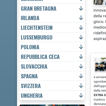
GRAN BRETAGNA
innovaz
della r
IRLANDA
gioco.
LIECHTENSTEIN
mediocr
ridefin
LUSSEMBURGO
aspiraz
POLONIA
REPUBBLICA CECA
SLOVACCHIA
SPAGNA
e avviare
sgombero
SVIZZERA
dell'opp
della ret
UNGHERIA
EXTRA S
trasloco
illimitat