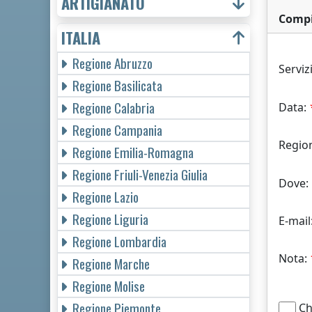
ARTIGIANATO
Compi
ITALIA
Regione Abruzzo
Serviz
Regione Basilicata
Regione Calabria
Data:
Regione Campania
Regio
Regione Emilia-Romagna
Regione Friuli-Venezia Giulia
Dove:
Regione Lazio
Regione Liguria
E-mail
Regione Lombardia
Nota:
Regione Marche
Regione Molise
Regione Piemonte
Chi