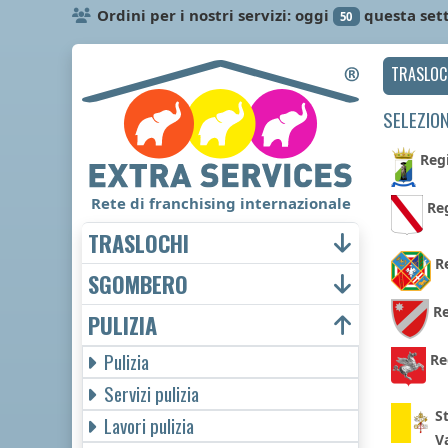
Ordini per i nostri servizi: oggi
questa set
50
TRASLOC
SELEZION
Reg
Rete di franchising internazionale
Re
TRASLOCHI
R
SGOMBERO
Re
PULIZIA
Pulizia
Re
Servizi pulizia
St
Lavori pulizia
V