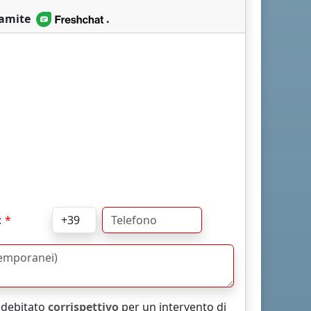
ramite
.
:
addebitato
corrispettivo
per un intervento di