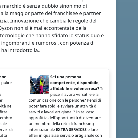
un marchio è senza dubbio sinonimo di
dalla maggior parte dei franchisee e partner
izia. Innovazione che cambia le regole del
 Dyson non si è mai accontentata della
i tecnologie che hanno sfidato lo status quo e
ivi ingombranti e rumorosi, con potenza di
ha introdotto la...
ione
Sei una persona
 pulire
competente, disponibile,
affidabile e volenterosa?
Ti
a
piace il lavoro versatile e la
er
comunicazione con le persone? Pensi di
ità nei
poter fare soldi e avviare un'attività di
fitta
servizi e lavori artigianali? In tal caso,
 membro
approfitta dell'opportunità di diventare
nale
un membro della rete di franchising
rvizi di
internazionale
EXTRA SERVICES
e fare
tutta
affari in qualsiasi servizio artigianale con