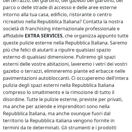
del terrazzo, del giardino, del gazebo del giardino, del
parco o delle strade di accesso e delle aree esterne
intorno alla tua casa, edificio, ristorante o centro
ricreativo
nella Repubblica Italiana
? Contatta la nostra
società di franchising internazionale professionale e
affidabile
EXTRA SERVICES
, che organizza appunto tutte
queste pulizie esterne
nella Repubblica Italiana
. Saremo
più che felici di aiutarti a ripulire qualsiasi spazio
esterno di qualsiasi dimensione. Puliremo gli spazi
esterni delle vostre abitazioni, laveremo i vetri dei vostri
gazebo o terrazzi, elimineremo piante ed erbacce nelle
pavimentazioni autobloccanti. Ci occuperemo dell'intera
pulizia degli spazi esterni
nella Repubblica Italiana
compreso lo smaltimento e la rimozione di tutto il
disordine. Tutte le pulizie esterne, previste per privati,
ma anche per aziende e imprenditori sono
nella
Repubblica Italiana
, ma anche ovunque
fuori dal
territorio la Repubblica italiana
vengono fornite in
termini da te determinati. Gli strumenti e i prodotti