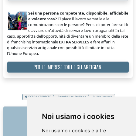
Sei una persona competente, disponibile, affidabile
e volenterosa?
Ti piace il lavoro versatile e la
comunicazione con le persone? Pensi di poter fare soldi
e avviare un'attività di servizi e lavori artigianali? In tal
caso, approfitta dell'opportunità di diventare un membro della rete
di franchising internazionale
EXTRA SERVICES
e fare affari in
qualsiasi servizio artigianale con possibilità illimitate in tutta
l'Unione Europea.
PER LE IMPRESE EDILI E GLI ARTIGIANI
EXTRA SERVICES
Repubblica Italiana
Pulizia esterna
COLLEGAMENTI
Noi usiamo i cookies
Chi siamo
Noi usiamo i cookies e altre
Come è iniziato tutto