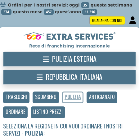
Ordini per i nostri servizi: oggi
questa settimana
35
questo mese
quest'anno
374
457
11 316
GUADAGNA CON NOI
Rete di franchising internazionale
PULIZIA ESTERNA
REPUBBLICA ITALIANA
TRASLOCHI
SGOMBERO
PULIZIA
ARTIGIANATO
ORDINARE
LISTINO PREZZI
SELEZIONA LA REGIONE IN CUI VUOI ORDINARE I NOSTRI
SERVIZI -
PULIZIA
: