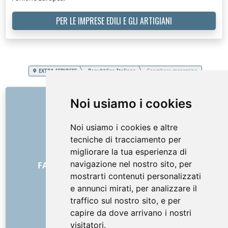
PER LE IMPRESE EDILI E GLI ARTIGIANI
EXTRA SERVICES
Repubblica Italiana
Sgombero magazzino
COLLEGAMENTI
Noi usiamo i cookies
Chi siamo
Noi usiamo i cookies e altre
Come è iniziato tutto
tecniche di tracciamento per
Listino prezzi
migliorare la tua esperienza di
Termini generali e condizioni
navigazione nel nostro sito, per
FAQ - per i clienti
FAQ - per i fornitori
mostrarti contenuti personalizzati
Pubblicità e marketing
e annunci mirati, per analizzare il
Blog
traffico sul nostro sito, e per
Contatto
capire da dove arrivano i nostri
SOCIAL NETWORKS
visitatori.