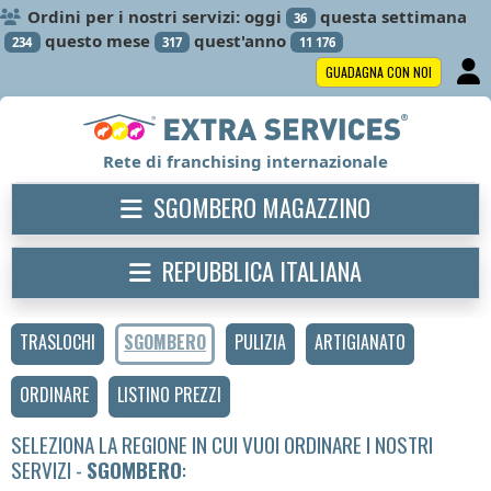
Ordini per i nostri servizi: oggi
questa settimana
36
questo mese
quest'anno
234
317
11 176
GUADAGNA CON NOI
Rete di franchising internazionale
SGOMBERO MAGAZZINO
REPUBBLICA ITALIANA
TRASLOCHI
SGOMBERO
PULIZIA
ARTIGIANATO
ORDINARE
LISTINO PREZZI
SELEZIONA LA REGIONE IN CUI VUOI ORDINARE I NOSTRI
SERVIZI -
SGOMBERO
: