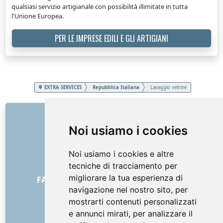
qualsiasi servizio artigianale con possibilità illimitate in tutta
l'Unione Europea.
PER LE IMPRESE EDILI E GLI ARTIGIANI
EXTRA SERVICES
Repubblica Italiana
Lavaggio vetrine
COLLEGAMENTI
Noi usiamo i cookies
Chi siamo
Come è iniziato tutto
Noi usiamo i cookies e altre
Listino prezzi
tecniche di tracciamento per
Termini generali e condizioni
migliorare la tua esperienza di
FAQ - per i clienti
FAQ - per i fornitori
navigazione nel nostro sito, per
Pubblicità e marketing
mostrarti contenuti personalizzati
Blog
e annunci mirati, per analizzare il
Contatto