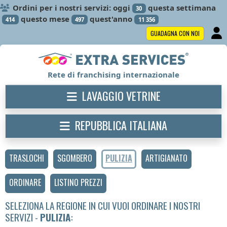
Ordini per i nostri servizi: oggi
questa settimana
30
questo mese
quest'anno
414
497
11 356
GUADAGNA CON NOI
Rete di franchising internazionale
LAVAGGIO VETRINE
REPUBBLICA ITALIANA
TRASLOCHI
SGOMBERO
PULIZIA
ARTIGIANATO
ORDINARE
LISTINO PREZZI
SELEZIONA LA REGIONE IN CUI VUOI ORDINARE I NOSTRI
SERVIZI -
PULIZIA
: