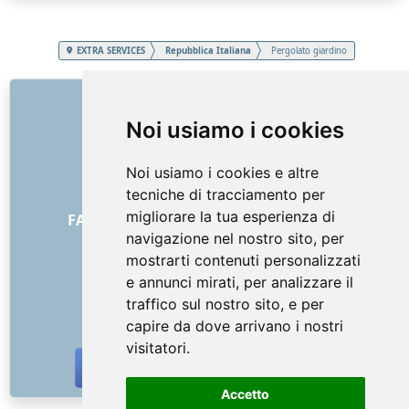
EXTRA SERVICES
Repubblica Italiana
Pergolato giardino
COLLEGAMENTI
Noi usiamo i cookies
Chi siamo
Come è iniziato tutto
Noi usiamo i cookies e altre
Listino prezzi
tecniche di tracciamento per
Termini generali e condizioni
migliorare la tua esperienza di
FAQ - per i clienti
FAQ - per i fornitori
navigazione nel nostro sito, per
Pubblicità e marketing
mostrarti contenuti personalizzati
Blog
e annunci mirati, per analizzare il
Contatto
traffico sul nostro sito, e per
SOCIAL NETWORKS
capire da dove arrivano i nostri
visitatori.
Accetto