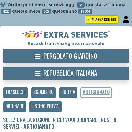
Ordini per i nostri servizi: oggi
questa settimana
38
questo mese
quest'anno
422
505
11 364
GUADAGNA CON NOI
Rete di franchising internazionale
PERGOLATO GIARDINO
REPUBBLICA ITALIANA
TRASLOCHI
SGOMBERO
PULIZIA
ARTIGIANATO
ORDINARE
LISTINO PREZZI
SELEZIONA LA REGIONE IN CUI VUOI ORDINARE I NOSTRI
SERVIZI -
ARTIGIANATO
: